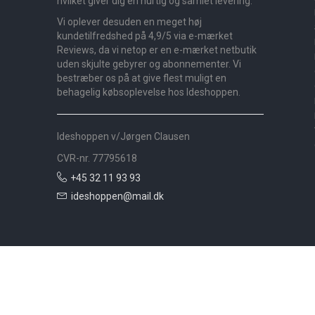
hvilket giver dig en hurtig og samlet levering.
Vi oplever desuden en meget høj
kundetilfredshed på 4,9/5 via e-mærket
Reviews, da vi netop er en e-mærket netbutik
uden skjulte gebyrer og abonnementer. Vi
bestræber os på at give flest muligt en
behagelig købsoplevelse hos Ideshoppen.
Ideshoppen v/Jørgen Clausen
CVR-nr. 77795618
+45 32 11 93 93
ideshoppen@mail.dk
Nyheder
Bolig
Småmøbler
Badeværelse
Køkken