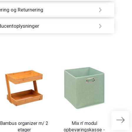
ring og Returnering
ducentoplysninger
Bambus organizer m/ 2
Mix n' modul
etager
opbevaringskasse -
opb