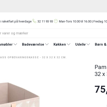
 i raketfart på hverdage
32 11 93 93
Man-Tors
10.00 til 16.00 | Fredag 10
møbler
Badeværelse
Køkken
Udeliv
Børn &
SS OPBEVARINGSKASSE - 32 X 32 X 32 CM.
Pamp
32 x
75