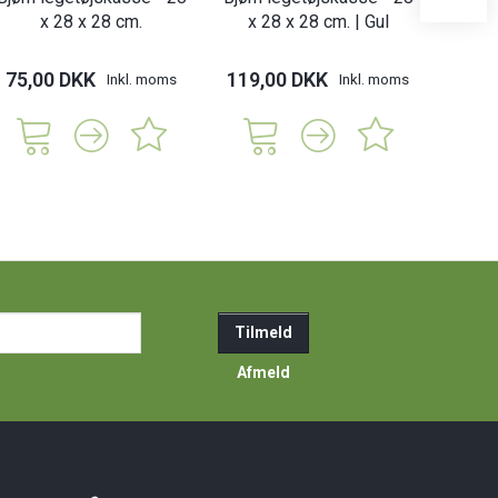
x 28 x 28 cm.
x 28 x 28 cm. | Gul
x 28
75,00 DKK
119,00 DKK
119,
Inkl. moms
Inkl. moms
ail-
Tilmeld
resse
Afmeld