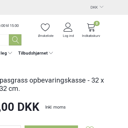
DKK
0
.00 til 15.00
Ønskeliste
Log ind
Indkøbskurv
 leg
Tilbudshjørnet
asgrass opbevaringskasse - 32 x
 32 cm.
,00 DKK
Inkl. moms