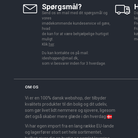
Spørgsmål?
H
Send os en mail med dit spørgsmål og
Da
vores
la
imødekommende kundeservice vil gøre,
Fr
hvad
Fr
de kan for at være behjælpelige hurtigst
kø
muligt.
me
Klik
her
.
Du kan kontakte os på mail:
ideshoppen@mail.dk,
som vi besvarer inden for 3 hverdage.
OM OS
Vi er en 100% dansk webshop, der tilbyder
kvalitets produkter til din bolig og dit udeliv,
som gør livet lidt nemmere og sjovere, ligesom
det også skaber mere glæde i din hverdag
Vi har egen import fra en lang række EU-lande
og lagerfører stort set hele sortimentet,