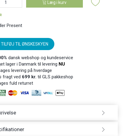
Læg i kurv
ER
ller Present
TILFØJ TIL ØNSKESKYEN
00%
dansk webshop og kundeservice
t lager i Danmark til levering
NU
ages levering på hverdage
s
fragt ved
699 kr.
til GLS pakkeshop
ges fuld returret
rivelse
ifikationer