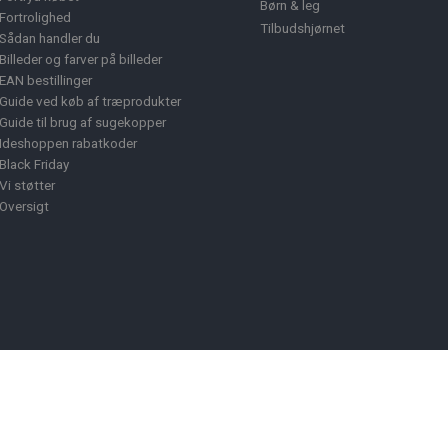
Børn & leg
Fortrolighed
Tilbudshjørnet
Sådan handler du
Billeder og farver på billeder
EAN bestillinger
Guide ved køb af træprodukter
Guide til brug af sugekopper
Ideshoppen rabatkoder
Black Friday
Vi støtter
Oversigt