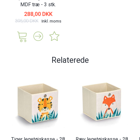
MDF træ - 3 stk.
288,00 DKK
395,00 DKK
Inkl. moms
Relaterede
Tiger legetøjskasse - 28
Ræv legetøjskasse - 28