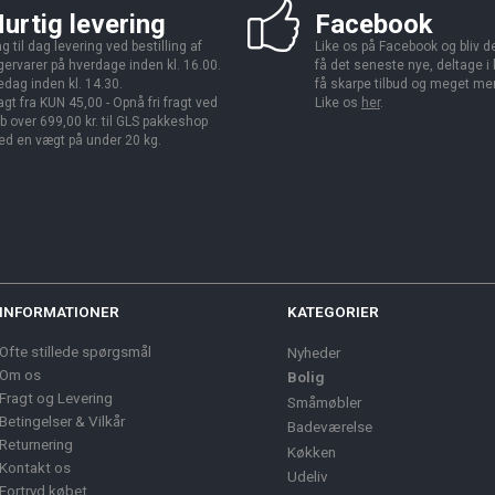
urtig levering
Facebook
g til dag levering ved bestilling af
Like os på Facebook og bliv den
gervarer på hverdage inden kl. 16.00.
få det seneste nye, deltage i
edag inden kl. 14.30.
få skarpe tilbud og meget me
agt fra KUN 45,00 - Opnå fri fragt ved
Like os
her
.
b over 699,00 kr. til GLS pakkeshop
d en vægt på under 20 kg.
INFORMATIONER
KATEGORIER
Ofte stillede spørgsmål
Nyheder
Om os
Bolig
Fragt og Levering
Småmøbler
Betingelser & Vilkår
Badeværelse
Returnering
Køkken
Kontakt os
Udeliv
Fortryd købet