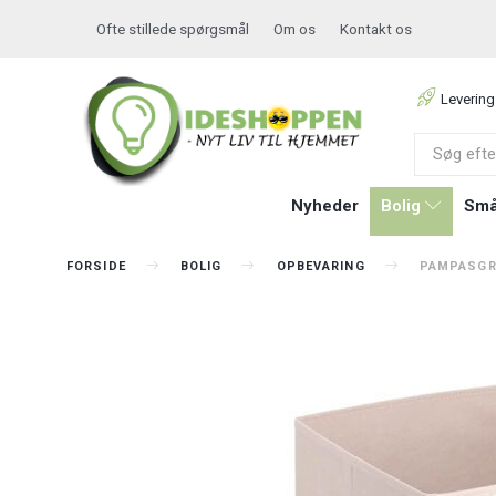
Ofte stillede spørgsmål
Om os
Kontakt os
Levering
Nyheder
Bolig
Små
FORSIDE
BOLIG
OPBEVARING
PAMPASGRA