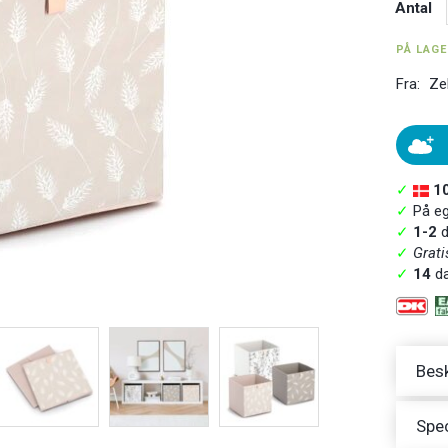
Antal
PÅ LAG
Fra:
Ze
✓
1
✓
På ege
✓
1-2
d
✓
Grati
✓
14
da
Besk
Spec