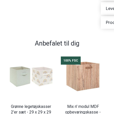
Leve
Pro
Anbefalet til dig
100% FSC
Grønne legetøjskasser
Mix n' modul MDF
2'er sæt - 29 x 29 x 29
opbevaringskasse -