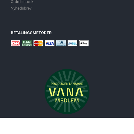
Ordrehistorik
Nyhedsbrev
BETALINGSMETODER
Nyheder
Bolig
Småmøbler