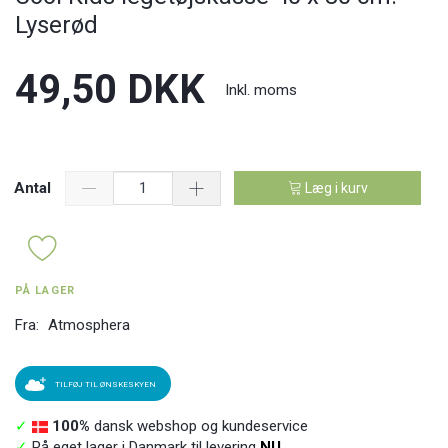
Lyserød
49,50 DKK
Inkl. moms
Antal
Læg i kurv
PÅ LAGER
Fra:
Atmosphera
TILFØJ TIL ØNSKESKYEN
✓
100%
dansk webshop og kundeservice
✓
På eget lager i Danmark til levering
NU