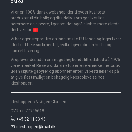
OM OS
Vi er en 100% dansk webshop, der tilbyder kvalitets
produkter til din bolig og dit udeliv, som gør livet lidt
nemmere og sjovere, ligesom det også skaber mere glæde i
din hverdag
Vi har egen import fra en lang række EU-lande og lagerfører
stort set hele sortimentet, hvilket giver dig en hurtig og
samlet levering.
Vi oplever desuden en meget høj kundetilfredshed på 4,9/5
via e-mærket Reviews, da vi netop er en e-mærket netbutik
uden skjulte gebyrer og abonnementer. Vi bestræber os på
at give flest muligt en behagelig købsoplevelse hos
Ideshoppen.
Ideshoppen v/Jørgen Clausen
CVR-nr. 77795618
+45 32 11 93 93
ideshoppen@mail.dk