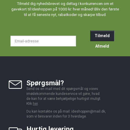
Tilmeld dig nyhedsbrevet og deltag i konkurrencen om et
gavekort til Ideshoppen på 1000 kr. hver måned! Bliv den første
til at få seneste nyt, rabatkoder og skarpe tilbud.
Tilmeld
Email-
adresse
Afmeld
Spørgsmål?
Send os en mail med dit spørgsmål og vores
imødekommende kundeservice vil gøre, hvad
de kan for at være behjælpelige hurtigst muligt.
Klik
her
.
Du kan kontakte os på mail:
ideshoppen@mail.dk,
som vi besvarer inden for 3 hverdage.
Hurtig levering