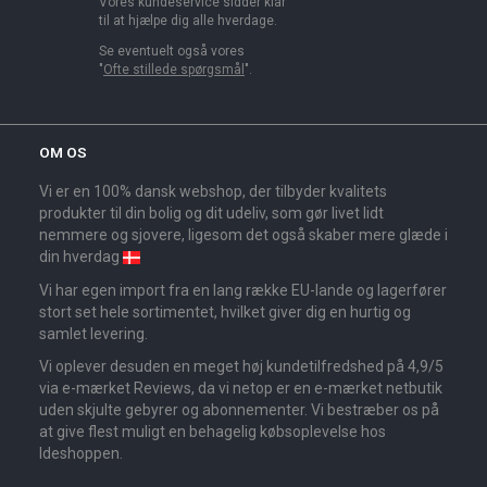
Vores kundeservice sidder klar
til at hjælpe dig alle hverdage.
Se eventuelt også vores
"
Ofte stillede spørgsmål
".
OM OS
Vi er en 100% dansk webshop, der tilbyder kvalitets
produkter til din bolig og dit udeliv, som gør livet lidt
nemmere og sjovere, ligesom det også skaber mere glæde i
din hverdag
Vi har egen import fra en lang række EU-lande og lagerfører
stort set hele sortimentet, hvilket giver dig en hurtig og
samlet levering.
Vi oplever desuden en meget høj kundetilfredshed på 4,9/5
via e-mærket Reviews, da vi netop er en e-mærket netbutik
uden skjulte gebyrer og abonnementer. Vi bestræber os på
at give flest muligt en behagelig købsoplevelse hos
Ideshoppen.