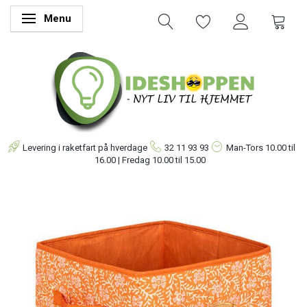
Menu
Skifte navigation
Levering i raketfart på hverdage
32 11 93 93
Man-Tors
10.00 til
16.00 | Fredag 10.00 til 15.00