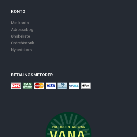
KONTO
Min konto
Adressebog
Ønskeliste
Ordrehistorik
Nyhedsbrev
BETALINGSMETODER