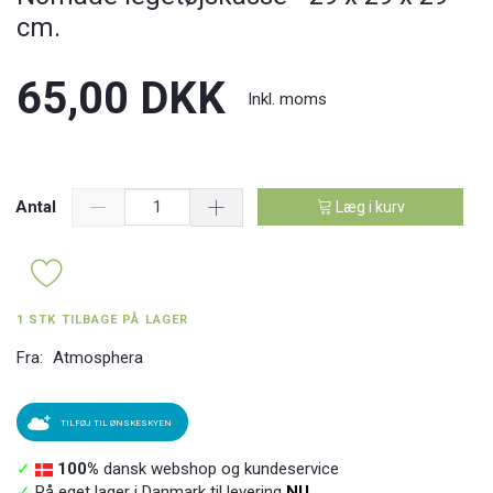
cm.
65,00 DKK
Inkl. moms
Antal
Læg i kurv
1 STK TILBAGE PÅ LAGER
Fra:
Atmosphera
TILFØJ TIL ØNSKESKYEN
✓
100%
dansk webshop og kundeservice
✓
På eget lager i Danmark til levering
NU