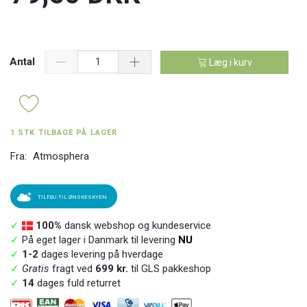
Antal
Læg i kurv
1 STK TILBAGE PÅ LAGER
Fra:
Atmosphera
TILFØJ TIL ØNSKESKYEN
✓
100%
dansk webshop og kundeservice
✓
På eget lager i Danmark til levering
NU
✓
1-2
dages levering på hverdage
✓
Gratis
fragt ved
699 kr.
til GLS pakkeshop
✓
14
dages fuld returret