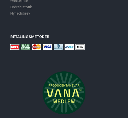
Ønskeliste
Ordrehistorik
Nyhedsbrev
BETALINGSMETODER
Nyheder
Bolig