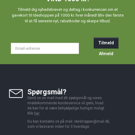
Tilmeld dig nyhedsbrevet og deltag i konkurrencen om et
gavekort til Ideshoppen på 1000 kr. hver måned! Bliv den første
til at få seneste nyt, rabatkoder og skarpe tilbud.
Tilmeld
Email-
adresse
Afmeld
Spørgsmål?
Send os en mail med dit spørgsmål og vores
imødekommende kundeservice vil gøre, hvad
de kan for at være behjælpelige hurtigst muligt.
Klik
her
.
Du kan kontakte os på mail:
ideshoppen@mail.dk,
som vi besvarer inden for 3 hverdage.