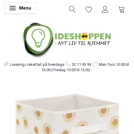
Menu
Skifte navigation
Levering i raketfart på hverdage
32 11 93 93
Man-Tors
10.00 til
16.00 | Fredag 10.00 til 15.00