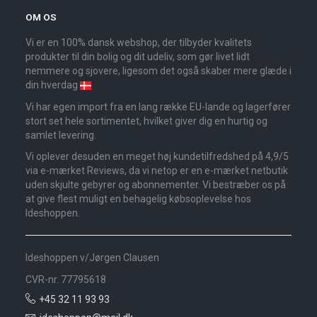
OM OS
Vi er en 100% dansk webshop, der tilbyder kvalitets
produkter til din bolig og dit udeliv, som gør livet lidt
nemmere og sjovere, ligesom det også skaber mere glæde i
din hverdag
Vi har egen import fra en lang række EU-lande og lagerfører
stort set hele sortimentet, hvilket giver dig en hurtig og
samlet levering.
Vi oplever desuden en meget høj kundetilfredshed på 4,9/5
via e-mærket Reviews, da vi netop er en e-mærket netbutik
uden skjulte gebyrer og abonnementer. Vi bestræber os på
at give flest muligt en behagelig købsoplevelse hos
Ideshoppen.
Ideshoppen v/Jørgen Clausen
CVR-nr. 77795618
+45 32 11 93 93