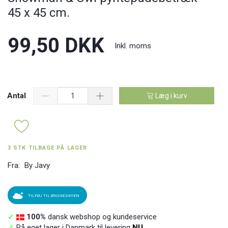
45 x 45 cm.
99,50 DKK
Inkl. moms
Antal
Læg i kurv
3 STK TILBAGE PÅ LAGER
Fra:
By Javy
TILFØJ TIL ØNSKESKYEN
✓
100%
dansk webshop og kundeservice
✓
På eget lager i Danmark til levering
NU