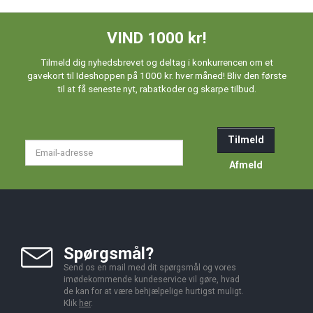
VIND 1000 kr!
Tilmeld dig nyhedsbrevet og deltag i konkurrencen om et
gavekort til Ideshoppen på 1000 kr. hver måned! Bliv den første
til at få seneste nyt, rabatkoder og skarpe tilbud.
Tilmeld
Email-
adresse
Afmeld
Spørgsmål?
Send os en mail med dit spørgsmål og vores
imødekommende kundeservice vil gøre, hvad
de kan for at være behjælpelige hurtigst muligt.
Klik
her
.