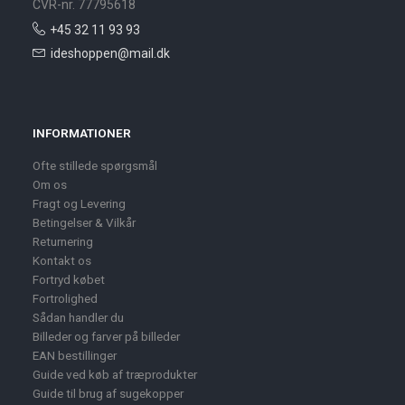
CVR-nr. 77795618
+45 32 11 93 93
ideshoppen@mail.dk
INFORMATIONER
Ofte stillede spørgsmål
Om os
Fragt og Levering
Betingelser & Vilkår
Returnering
Kontakt os
Fortryd købet
Fortrolighed
Sådan handler du
Billeder og farver på billeder
EAN bestillinger
Guide ved køb af træprodukter
Guide til brug af sugekopper