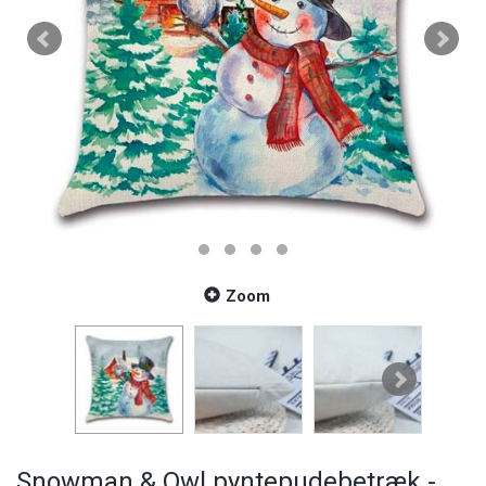
Zoom
Snowman & Owl pyntepudebetræk -