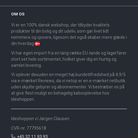
OM OS
Vi er en 100% dansk webshop, der tilbyder kvalitets
produkter til din bolig og dit udeliv, som gør livet lidt
nemmere og sjovere, ligesom det også skaber mere glæde i
din hverdag
Vi har egen import fra en lang række EU-lande og lagerfører
stort set hele sortimentet, hvilket giver dig en hurtig og
samlet levering.
Vi oplever desuden en meget høj kundetilfredshed på 4,9/5
via e-mærket Reviews, da vi netop er en e-mærket netbutik
uden skjulte gebyrer og abonnementer. Vi bestræber os på
at give flest muligt en behagelig købsoplevelse hos
Ideshoppen.
Ideshoppen v/Jørgen Clausen
CVR-nr. 77795618
+45 32 11 93 93