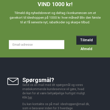
VIND 1000 kr!
Tilmeld dig nyhedsbrevet og deltag i konkurrencen om et
gavekort til Ideshoppen på 1000 kr. hver måned! Bliv den første
til at få seneste nyt, rabatkoder og skarpe tilbud.
Tilmeld
Email-
adresse
Afmeld
Spørgsmål?
Send os en mail med dit spørgsmål og vores
imødekommende kundeservice vil gøre, hvad
de kan for at være behjælpelige hurtigst muligt.
Klik
her
.
Du kan kontakte os på mail:
ideshoppen@mail.dk,
som vi besvarer inden for 3 hverdage.