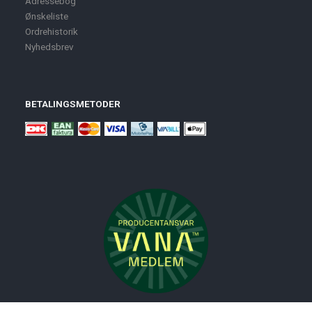
Adressebog
Ønskeliste
Ordrehistorik
Nyhedsbrev
BETALINGSMETODER
Nyheder