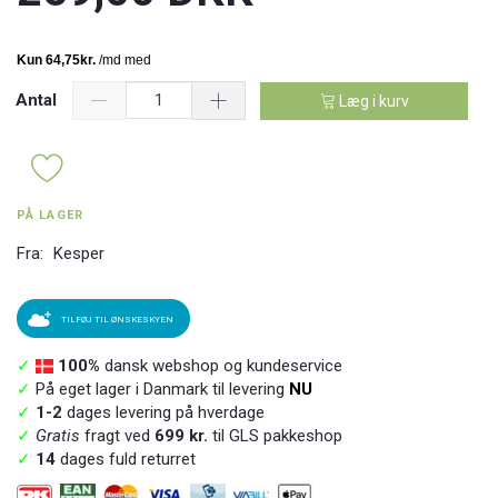
Antal
Læg i kurv
PÅ LAGER
Fra:
Kesper
TILFØJ TIL ØNSKESKYEN
✓
100%
dansk webshop og kundeservice
✓
På eget lager i Danmark til levering
NU
✓
1-2
dages levering på hverdage
✓
Gratis
fragt ved
699 kr.
til GLS pakkeshop
✓
14
dages fuld returret