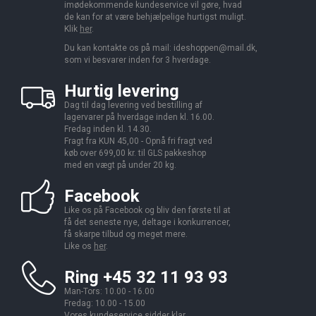
imødekommende kundeservice vil gøre, hvad
de kan for at være behjælpelige hurtigst muligt.
Klik
her
.
Du kan kontakte os på mail:
ideshoppen@mail.dk,
som vi besvarer inden for 3 hverdage.
Hurtig levering
Dag til dag levering ved bestilling af
lagervarer på hverdage inden kl. 16.00.
Fredag inden kl. 14.30.
Fragt fra KUN 45,00 - Opnå fri fragt ved
køb over 699,00 kr. til GLS pakkeshop
med en vægt på under 20 kg.
Facebook
Like os på Facebook og bliv den første til at
få det seneste nye, deltage i konkurrencer,
få skarpe tilbud og meget mere.
Like os
her
.
Ring +45 32 11 93 93
Man-Tors: 10.00 - 16.00
Fredag: 10.00 - 15.00
Vores kundeservice sidder klar