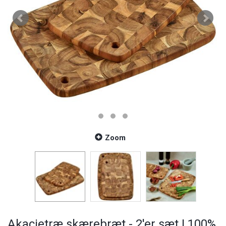
Zoom
Akacietræ skærebræt - 2'er sæt | 100%