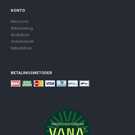
KONTO
Min konto
Adressebog
Ønskeliste
Ordrehistorik
Nyhedsbrev
BETALINGSMETODER