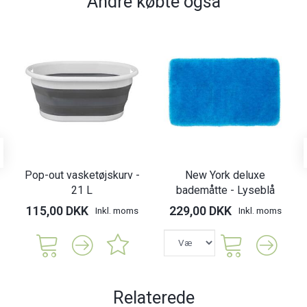
Andre købte også
Pop-out vasketøjskurv -
New York deluxe
21 L
bademåtte - Lyseblå
115,00 DKK
229,00 DKK
Inkl. moms
Inkl. moms
Relaterede