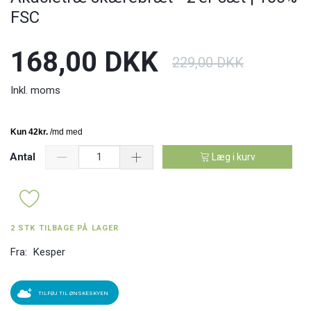
FSC
168,00 DKK
229,00 DKK
Inkl. moms
Antal
Læg i kurv
2 STK TILBAGE PÅ LAGER
Fra:
Kesper
TILFØJ TIL ØNSKESKYEN