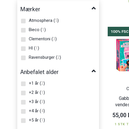
Mærker
Atmosphera
(
5
)
Bieco
(
1
)
100% FSC
Clementoni
(
3
)
HI
(
1
)
Ravensburger
(
2
)
Anbefalet alder
+1 år
(
2
)
C
+2 år
(
1
)
Gabb
+3 år
(
3
)
vendes
+4 år
(
4
)
55,00
+5 år
(
1
)
1 STK T