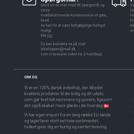
Send os en mail med dit spørgsmål og
Da
vores
la
imødekommende kundeservice vil gøre,
Fr
hvad
Fr
de kan for at være behjælpelige hurtigst
kø
muligt.
me
Klik
her
.
Du kan kontakte os på mail:
ideshoppen@mail.dk,
som vi besvarer inden for 3 hverdage.
OM OS
Vi er en 100% dansk webshop, der tilbyder
kvalitets produkter til din bolig og dit udeliv,
som gør livet lidt nemmere og sjovere, ligesom
det også skaber mere glæde i din hverdag
Vi har egen import fra en lang række EU-lande
og lagerfører stort set hele sortimentet,
hvilket giver dig en hurtig og samlet levering.