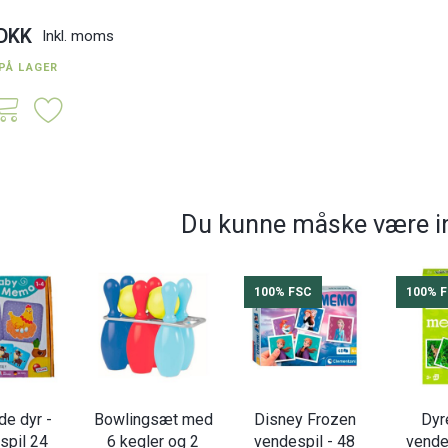
 DKK
Inkl. moms
PÅ LAGER
Du kunne måske være in
100% FSC
100% 
de dyr -
Bowlingsæt med
Disney Frozen
Dyr
spil 24
6 kegler og 2
vendespil - 48
vende