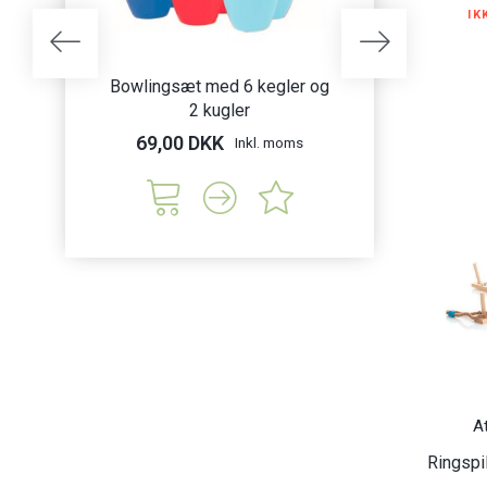
IK
Bowlingsæt med 6 kegler og
Paw Patrol 3-
2 kugler
lotto &
69,00 DKK
119,00 DK
Inkl. moms
A
Ringspil