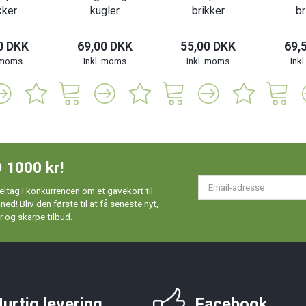
kker
kugler
brikker
br
0 DKK
69,00 DKK
55,00 DKK
69,
. moms
Inkl. moms
Inkl. moms
Ink
 1000 kr!
Em
ltag i konkurrencen om et gavekort til
ad
d! Bliv den første til at få seneste nyt,
 og skarpe tilbud.
urtig levering
Facebook