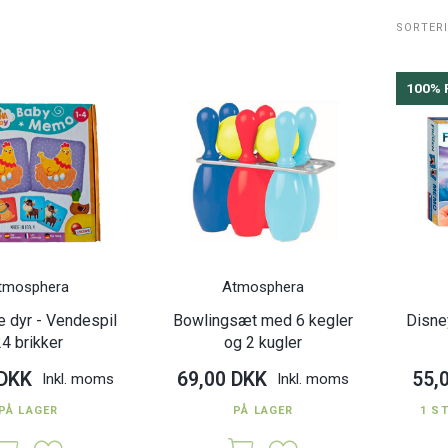
SORTER
100% 
tmosphera
Atmosphera
 dyr - Vendespil
Bowlingsæt med 6 kegler
Disne
24 brikker
og 2 kugler
 DKK
69,00 DKK
55,
Inkl. moms
Inkl. moms
PÅ LAGER
PÅ LAGER
1 S