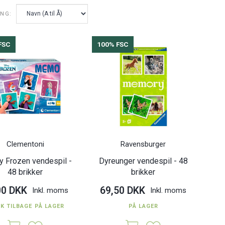
ING:
FSC
100% FSC
Clementoni
Ravensburger
y Frozen vendespil -
Dyreunger vendespil - 48
48 brikker
brikker
00 DKK
69,50 DKK
Inkl. moms
Inkl. moms
TK TILBAGE PÅ LAGER
PÅ LAGER