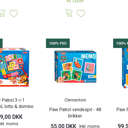
PÅ LAGER
100% FSC
100% 
100% FSC
Patrol 3-i-1
Clementoni
l, lotto & domino
Paw Patrol vendespil - 48
Paw P
brikker
9,00 DKK
nkl. moms
55,00 DKK
99,
Inkl. moms