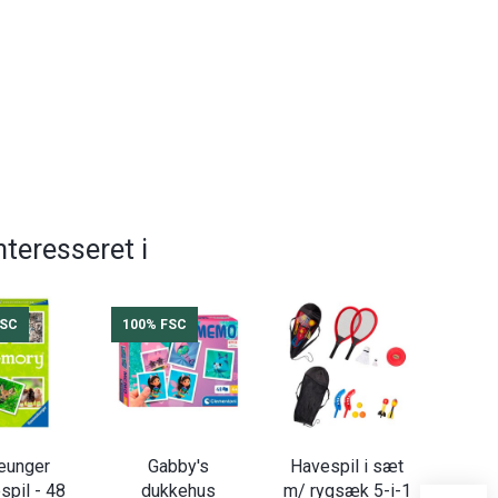
teresseret i
FSC
100% FSC
eunger
Gabby's
Havespil i sæt
Mika
spil - 48
dukkehus
m/ rygsæk 5-i-1
eukal