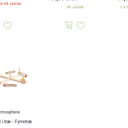
KE PÅ LAGER
PÅ LAGER
1 S
i-1 vendespil,
Mikado spil i eukalyptustræ -
Dyreung
 domino
XL 80 cm.
K
129,00 DKK
69,5
Inkl. moms
Inkl. moms
tmosphera
 i træ - Fyrretræ