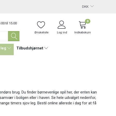
DKK
0
.00 til 15.00
Ønskeliste
Log ind
Indkøbskurv
 leg
Tilbudshjørnet
dendørs brug. Du finder børnevenlige spil her, der enten kan
amvær i boligen eller i haven. Se hele udvalget nedenfor,
ange timers sjov leg. Bestil online allerede i dag for at få