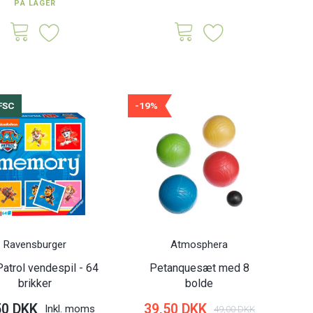
PÅ LAGER
FSC
-19%
100% FSC
10
Ravensburger
Atmosphera
atrol vendespil - 64
Petanquesæt med 8
brikker
bolde
50 DKK
39,50 DKK
Inkl. moms
49,00 DKK