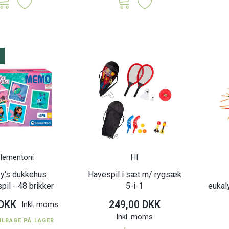
lementoni
HI
y's dukkehus
Havespil i sæt m/ rygsæk
pil - 48 brikker
5-i-1
eukal
 DKK
249,00 DKK
Inkl. moms
Inkl. moms
ILBAGE PÅ LAGER