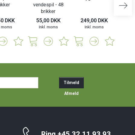
ikker
vendespil - 48
XL
brikker
50 DKK
55,00 DKK
249,00 DKK
129
l. moms
Inkl. moms
Inkl. moms
In
ail-
Tilmeld
resse
Afmeld
Ring +45 32 11 93 93