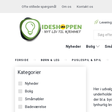
Ofte stillede spørgsmål
Om os
Kontakt os
Levering
Nyheder
Bolig
Små
FORSIDE
BØRN & LEG
PUSLESPIL & SPIL
Kategorier
Nyheder
Her i udval
Bolig
underholde 
Småmøbler
der bl.a. by
lynhurtig le
Badeværelse