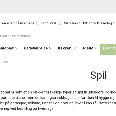
 i raketfart på hverdage
32 11 93 93
Man-Tors
10.00 til 16.00 | Fredag 10
møbler
Badeværelse
Køkken
Udeliv
Børn &
SPIL
Spil
get har vi samlet en række forskellige typer af spil til udendørs og in
børnene alene, men de kan også inddrage hele familien til hygge og s
der på petanque, mikado, ringspil og bowling, hvor I kan få ufatteligt m
vering ved bestilling på hverdage.