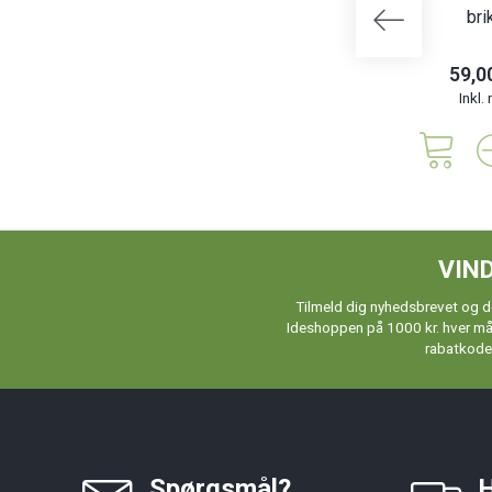
bri
59,0
Inkl
VIND
Tilmeld dig nyhedsbrevet og de
Ideshoppen på 1000 kr. hver måne
rabatkoder
Spørgsmål?
H