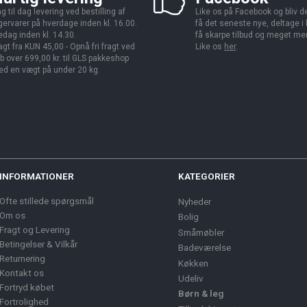
g til dag levering ved bestilling af
Like os på Facebook og bliv den
gervarer på hverdage inden kl. 16.00.
få det seneste nye, deltage i
edag inden kl. 14.30.
få skarpe tilbud og meget me
agt fra KUN 45,00 - Opnå fri fragt ved
Like os
her
.
b over 699,00 kr. til GLS pakkeshop
d en vægt på under 20 kg.
INFORMATIONER
KATEGORIER
Ofte stillede spørgsmål
Nyheder
Om os
Bolig
Fragt og Levering
Småmøbler
Betingelser & Vilkår
Badeværelse
Returnering
Køkken
Kontakt os
Udeliv
Fortryd købet
Børn & leg
Fortrolighed