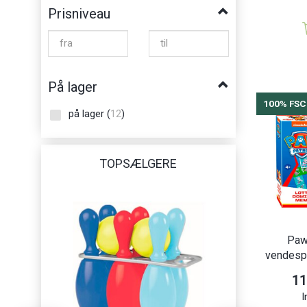
Prisniveau
På lager
100% FSC
på lager
(
12
)
TOPSÆLGERE
100% FSC
Paw 
vendespi
11
I