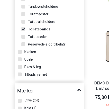
Tandbørsteholdere
Toiletbørster
Toiletrulleholdere
Toiletspande
Toiletsæder
Reservedele og tilbehør
Køkken
Udeliv
Børn & leg
Tilbudshjørnet
DEMO Du
L m/ so
Mærker
75,00
5five
(
24
)
IK
Kela
(
1
)