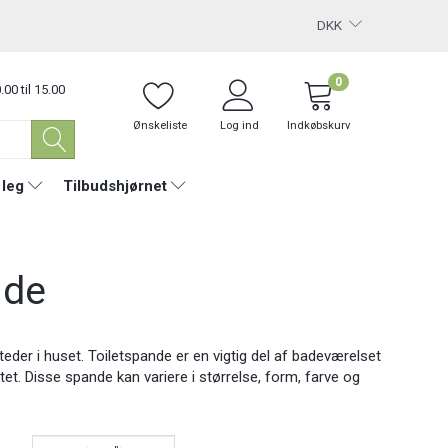
DKK
0
.00 til 15.00
Ønskeliste
Log ind
Indkøbskurv
 leg
Tilbudshjørnet
nde
teder i huset. Toiletspande er en vigtig del af badeværelset
ttet. Disse spande kan variere i størrelse, form, farve og