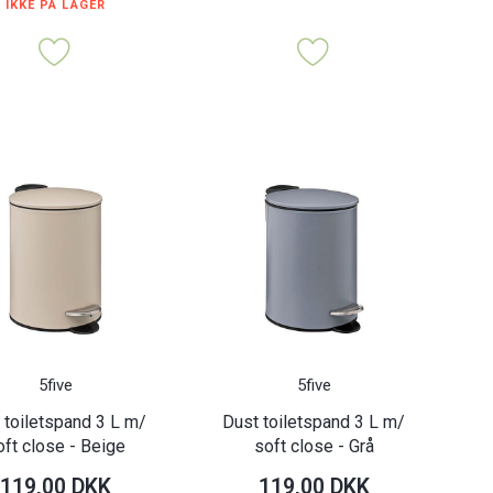
IKKE PÅ LAGER
5five
5five
 toiletspand 3 L m/
Dust toiletspand 3 L m/
oft close - Beige
soft close - Grå
119,00 DKK
119,00 DKK