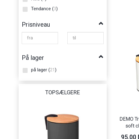
Tendance
(
3
)
Prisniveau
På lager
på lager
(
21
)
TOPSÆLGERE
DEMO Tri
soft c
95,00