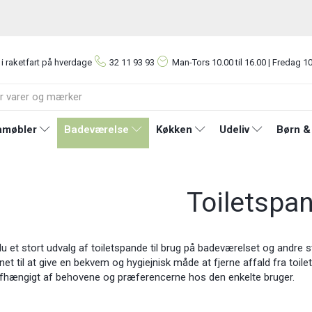
 i raketfart på hverdage
32 11 93 93
Man-Tors
10.00 til 16.00 | Fredag 10
møbler
Badeværelse
Køkken
Udeliv
Børn &
Toiletspa
du et stort udvalg af toiletspande til brug på badeværelset og andre s
net til at give en bekvem og hygiejnisk måde at fjerne affald fra toile
afhængigt af behovene og præferencerne hos den enkelte bruger.