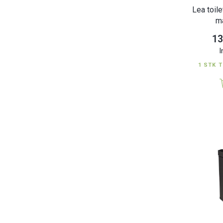
Lea toil
m
13
I
1 STK T