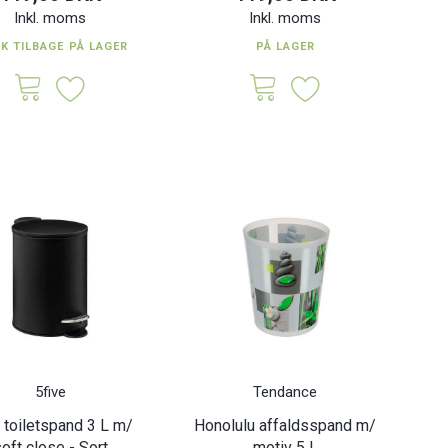
Inkl. moms
Inkl. moms
TK TILBAGE PÅ LAGER
PÅ LAGER
etspand m/ soft close
Dust toiletspand 3 L m/ soft
Trio
3 L - Sort
close - Mustard
0 DKK
119,00 DKK
Inkl. moms
Inkl. moms
5five
Tendance
 toiletspand 3 L m/
Honolulu affaldsspand m/
oft close - Sort
motiv 5 L