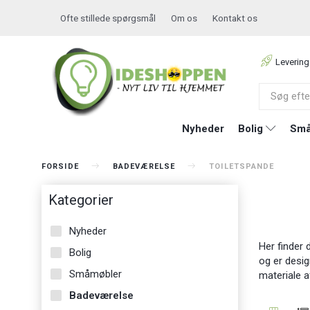
Ofte stillede spørgsmål
Om os
Kontakt os
Levering
Nyheder
Bolig
Små
FORSIDE
BADEVÆRELSE
TOILETSPANDE
Kategorier
Nyheder
Her finder 
Bolig
og er desig
Småmøbler
materiale 
Badeværelse