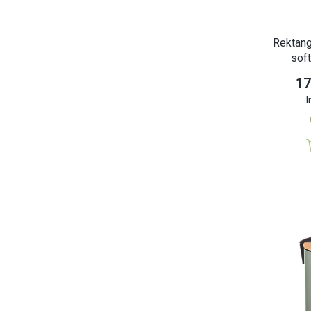
Rektang
soft
17
I