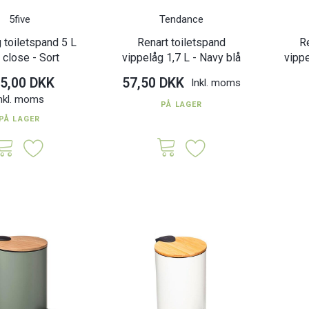
5five
Tendance
 toiletspand 5 L
Renart toiletspand
R
 close - Sort
vippelåg 1,7 L - Navy blå
vippe
5,00 DKK
57,50 DKK
Inkl. moms
nkl. moms
PÅ LAGER
PÅ LAGER