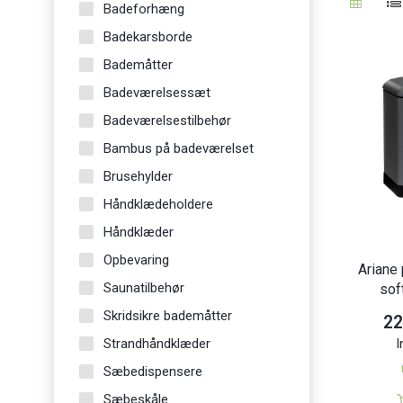
Badeforhæng
Badekarsborde
Bademåtter
Badeværelsessæt
Badeværelsestilbehør
Bambus på badeværelset
Brusehylder
Håndklædeholdere
Håndklæder
Opbevaring
Ariane
Saunatilbehør
sof
Skridsikre bademåtter
22
Strandhåndklæder
I
Sæbedispensere
Sæbeskåle