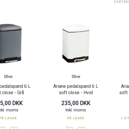
SORTER
5five
5five
 pedalspand 6 L
Ariane pedalspand 6 L
Ari
t close - Grå
soft close - Hvid
soft 
5,00 DKK
235,00 DKK
nkl. moms
Inkl. moms
PÅ LAGER
PÅ LAGER
1 S