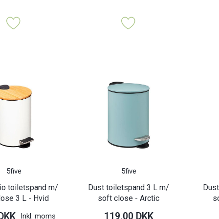
5five
5five
o toiletspand m/
Dust toiletspand 3 L m/
Dust
lose 3 L - Hvid
soft close - Arctic
s
 DKK
119,00 DKK
Inkl. moms