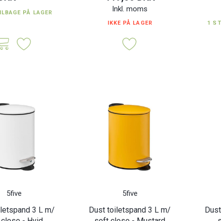
Inkl. moms
ILBAGE PÅ LAGER
IKKE PÅ LAGER
1 S
d m/ soft close
Dust toiletspand 3 L m/ soft
Trio toil
 Grøn
close - Beige
K
119,00 DKK
129,0
Inkl. moms
Inkl. moms
5five
5five
iletspand 3 L m/
Dust toiletspand 3 L m/
Dust
 close - Hvid
soft close - Mustard
s