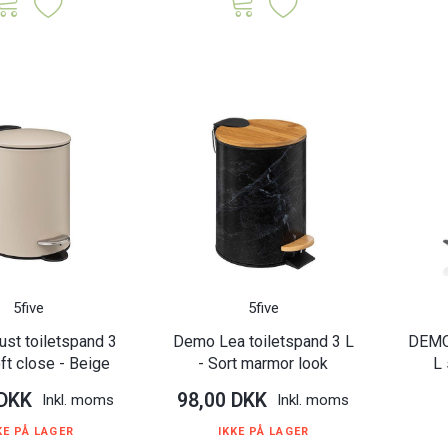
5five
5five
st toiletspand 3
Demo Lea toiletspand 3 L
DEMO 
ft close - Beige
- Sort marmor look
L 
 DKK
98,00 DKK
Inkl. moms
Inkl. moms
KE PÅ LAGER
IKKE PÅ LAGER