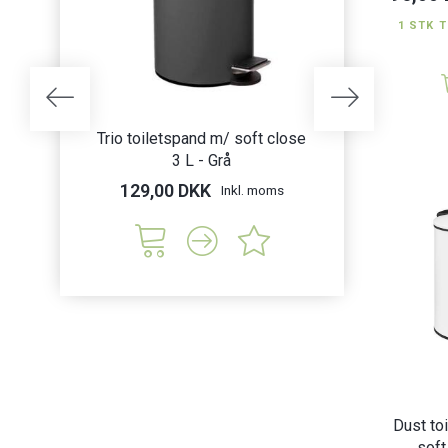
1 STK T
Trio toiletspand m/ soft close
Trio toiletspan
3 L - Grå
3 L -
129,00 DKK
129,00 DK
Inkl. moms
Dust to
soft