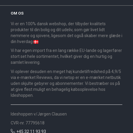
OM OS
Vi er en 100% dansk webshop, der tilbyder kvalitets
produkter til din bolig og dit udeliv, som gør livet lidt
nemmere og sjovere, ligesom det også skaber mere glæde i
din hverdag
Vi har egen import fra en lang række EU-lande og lagerfører
stort set hele sortimentet, hvilket giver dig en hurtig og
samlet levering.
Vi oplever desuden en meget høj kundetilfredshed på 4,9/5
via e-mærket Reviews, da vi netop er en e-mærket netbutik
uden skjulte gebyrer og abonnementer. Vi bestræber os på
at give flest muligt en behagelig købsoplevelse hos
Ideshoppen.
Ideshoppen v/Jørgen Clausen
CVR-nr. 77795618
+45 32 11 93 93