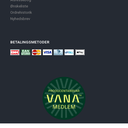
Ønskeliste
Ordrehistorik
Nyhedsbrev
BETALINGSMETODER
Nyheder