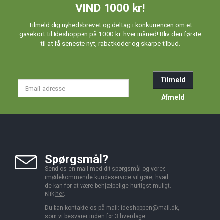
VIND 1000 kr!
Tilmeld dig nyhedsbrevet og deltag i konkurrencen om et
gavekort til Ideshoppen på 1000 kr. hver måned! Bliv den første
til at få seneste nyt, rabatkoder og skarpe tilbud.
Tilmeld
Email-
adresse
Afmeld
Spørgsmål?
Send os en mail med dit spørgsmål og vores
imødekommende kundeservice vil gøre, hvad
de kan for at være behjælpelige hurtigst muligt.
Klik
her
.
Du kan kontakte os på mail:
ideshoppen@mail.dk,
som vi besvarer inden for 3 hverdage.