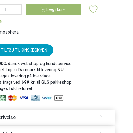
Læg i kurv
ER
mosphera
TILFØJ TIL ØNSKESKYEN
00%
dansk webshop og kundeservice
t lager i Danmark til levering
NU
ages levering på hverdage
s
fragt ved
699 kr.
til GLS pakkeshop
ges fuld returret
rivelse