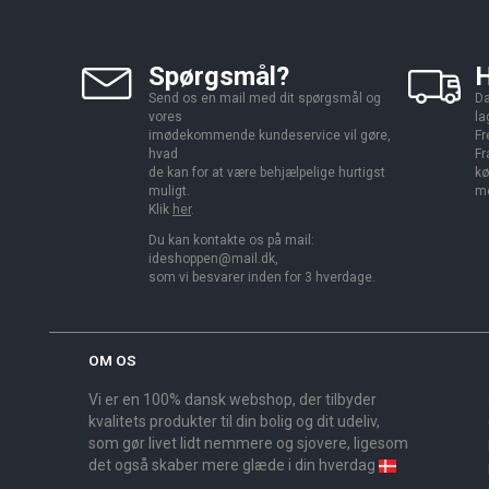
Spørgsmål?
H
Send os en mail med dit spørgsmål og
Da
vores
la
imødekommende kundeservice vil gøre,
Fr
hvad
Fr
de kan for at være behjælpelige hurtigst
kø
muligt.
me
Klik
her
.
Du kan kontakte os på mail:
ideshoppen@mail.dk,
som vi besvarer inden for 3 hverdage.
OM OS
Vi er en 100% dansk webshop, der tilbyder
kvalitets produkter til din bolig og dit udeliv,
som gør livet lidt nemmere og sjovere, ligesom
det også skaber mere glæde i din hverdag