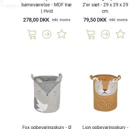
børneværelse - MDF træ
2'er sæt - 29 x 29 x 29
| Hvid
cm.
278,00 DKK
79,50 DKK
Inkl. moms
Inkl. moms
Fox opbevaringskurv - Ø
Lion opbevaringskurv -