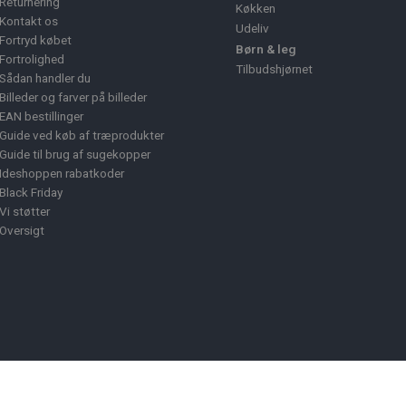
Returnering
Køkken
Kontakt os
Udeliv
Fortryd købet
Børn & leg
Fortrolighed
Tilbudshjørnet
Sådan handler du
Billeder og farver på billeder
EAN bestillinger
Guide ved køb af træprodukter
Guide til brug af sugekopper
Ideshoppen rabatkoder
Black Friday
Vi støtter
Oversigt