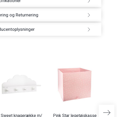
ifikationer
ring og Returnering
ducentoplysninger
Sweet knagerække m/
Pink Star legetøjskasse
Fox le