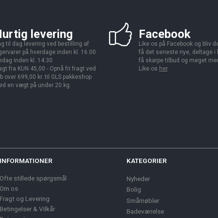
urtig levering
Facebook
g til dag levering ved bestilling af
Like os på Facebook og bliv den
gervarer på hverdage inden kl. 16.00.
få det seneste nye, deltage i
edag inden kl. 14.30.
få skarpe tilbud og meget me
agt fra KUN 45,00 - Opnå fri fragt ved
Like os
her
.
b over 699,00 kr. til GLS pakkeshop
d en vægt på under 20 kg.
INFORMATIONER
KATEGORIER
Ofte stillede spørgsmål
Nyheder
Om os
Bolig
Fragt og Levering
Småmøbler
Betingelser & Vilkår
Badeværelse