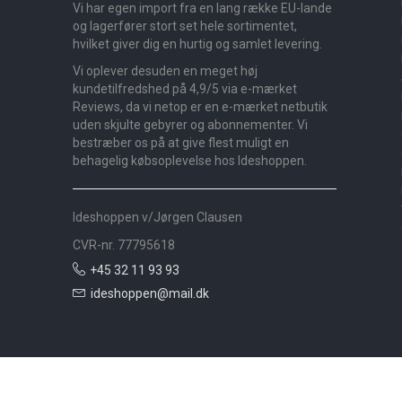
Vi har egen import fra en lang række EU-lande
og lagerfører stort set hele sortimentet,
hvilket giver dig en hurtig og samlet levering.
Vi oplever desuden en meget høj
kundetilfredshed på 4,9/5 via e-mærket
Reviews, da vi netop er en e-mærket netbutik
uden skjulte gebyrer og abonnementer. Vi
bestræber os på at give flest muligt en
behagelig købsoplevelse hos Ideshoppen.
Ideshoppen v/Jørgen Clausen
CVR-nr. 77795618
+45 32 11 93 93
ideshoppen@mail.dk
Nyheder
Bolig