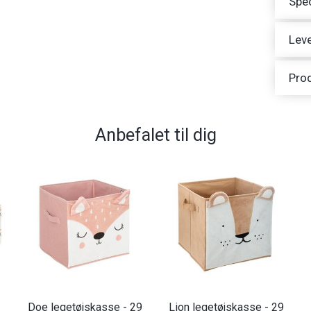
Spec
Leve
Pro
Anbefalet til dig
Doe legetøjskasse - 29
Lion legetøjskasse - 29