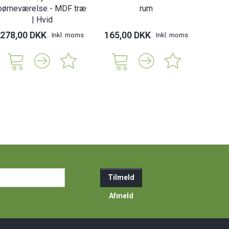
børneværelse - MDF træ
rum
| Hvid
278,00 DKK
165,00 DKK
Inkl. moms
Inkl. moms
ail-
Tilmeld
resse
Afmeld