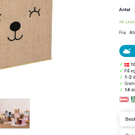
Antal
PÅ LAG
Fra:
At
✓
1
✓
På ege
✓
1-2
d
✓
Grati
✓
14
da
Besk