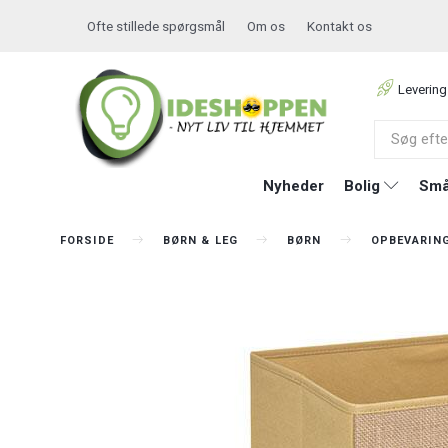
Ofte stillede spørgsmål
Om os
Kontakt os
Levering
Nyheder
Bolig
Små
FORSIDE
BØRN & LEG
BØRN
OPBEVARIN