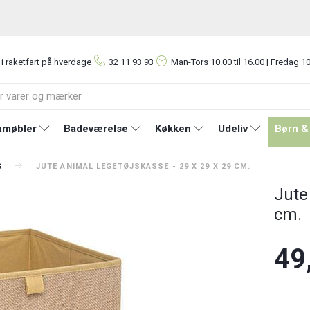
 i raketfart på hverdage
32 11 93 93
Man-Tors
10.00 til 16.00 | Fredag 10
møbler
Badeværelse
Køkken
Udeliv
Børn &
G
JUTE ANIMAL LEGETØJSKASSE - 29 X 29 X 29 CM.
Jute
cm.
49