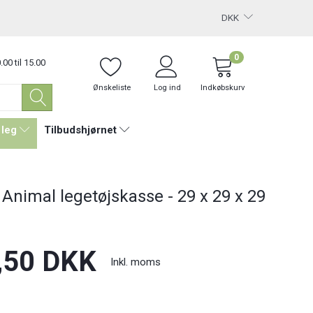
DKK
0
.00 til 15.00
Ønskeliste
Log ind
Indkøbskurv
 leg
Tilbudshjørnet
 Animal legetøjskasse - 29 x 29 x 29
,50 DKK
Inkl. moms