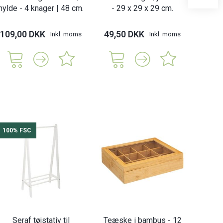
hylde - 4 knager | 48 cm.
- 29 x 29 x 29 cm.
109,00 DKK
49,50 DKK
65,
Inkl. moms
Inkl. moms
100% FSC
Seraf tøjstativ til
Teæske i bambus - 12