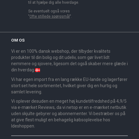
til at hjælpe dig alle hverdage.
Se eventuelt også vores
"
Ofte stillede spørgsmål
".
OM OS
Vi er en 100% dansk webshop, der tilbyder kvalitets
produkter til din bolig og dit udeliv, som gør livet lidt
nemmere og sjovere, ligesom det også skaber mere glæde i
din hverdag
Vi har egen import fra en lang række EU-lande og lagerfører
stort set hele sortimentet, hvilket giver dig en hurtig og
samlet levering.
Vi oplever desuden en meget høj kundetilfredshed på 4,9/5
via e-mærket Reviews, da vi netop er en e-mærket netbutik
uden skjulte gebyrer og abonnementer. Vi bestræber os på
at give flest muligt en behagelig købsoplevelse hos
Ideshoppen.