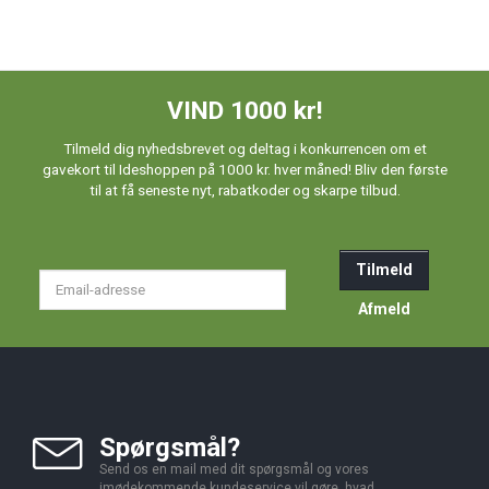
VIND 1000 kr!
Tilmeld dig nyhedsbrevet og deltag i konkurrencen om et
gavekort til Ideshoppen på 1000 kr. hver måned! Bliv den første
til at få seneste nyt, rabatkoder og skarpe tilbud.
Tilmeld
Email-
adresse
Afmeld
Spørgsmål?
Send os en mail med dit spørgsmål og vores
imødekommende kundeservice vil gøre, hvad