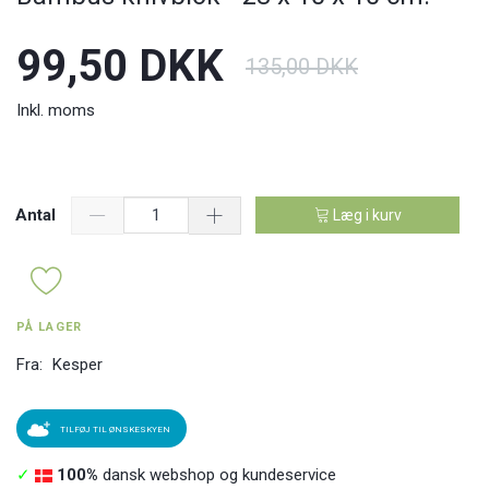
99,50 DKK
135,00 DKK
Inkl. moms
Antal
Læg i kurv
PÅ LAGER
Fra:
Kesper
TILFØJ TIL ØNSKESKYEN
✓
100%
dansk webshop og kundeservice