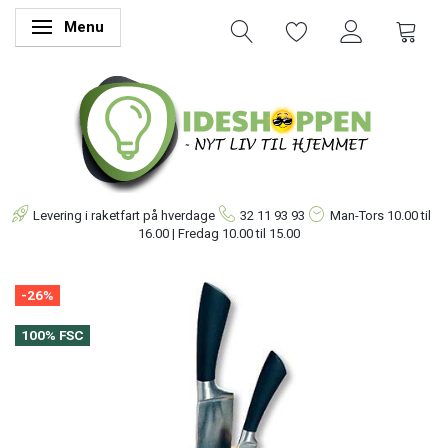
Menu
Skifte navigation
Levering i raketfart på hverdage
32 11 93 93
Man-Tors
10.00 til
16.00 | Fredag 10.00 til 15.00
-26%
100% FSC