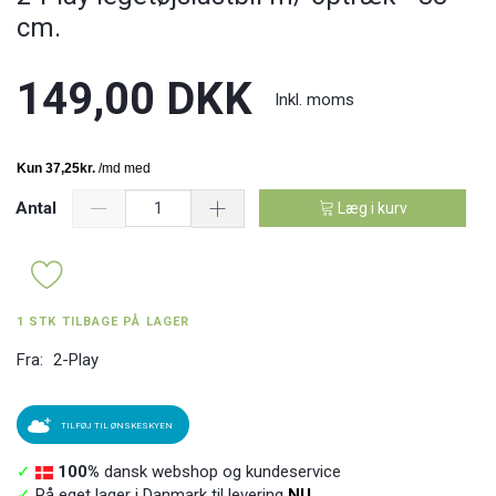
cm.
149,00 DKK
Inkl. moms
Antal
Læg i kurv
1 STK TILBAGE PÅ LAGER
Fra:
2-Play
TILFØJ TIL ØNSKESKYEN
✓
100%
dansk webshop og kundeservice
✓
På eget lager i Danmark til levering
NU