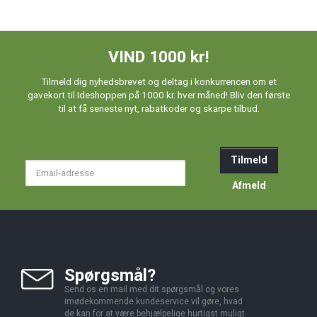
VIND 1000 kr!
Tilmeld dig nyhedsbrevet og deltag i konkurrencen om et
gavekort til Ideshoppen på 1000 kr. hver måned! Bliv den første
til at få seneste nyt, rabatkoder og skarpe tilbud.
Tilmeld
Email-
adresse
Afmeld
Spørgsmål?
Send os en mail med dit spørgsmål og vores
imødekommende kundeservice vil gøre, hvad
de kan for at være behjælpelige hurtigst muligt.