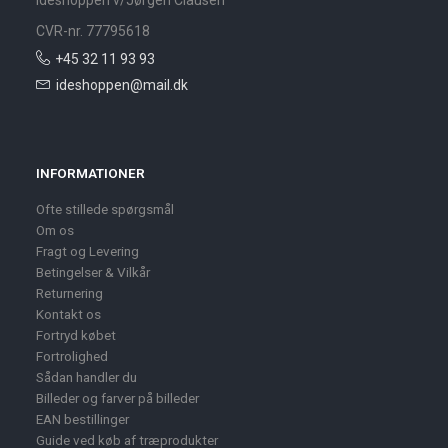
Ideshoppen v/Jørgen Clausen
CVR-nr. 77795618
+45 32 11 93 93
ideshoppen@mail.dk
INFORMATIONER
Ofte stillede spørgsmål
Om os
Fragt og Levering
Betingelser & Vilkår
Returnering
Kontakt os
Fortryd købet
Fortrolighed
Sådan handler du
Billeder og farver på billeder
EAN bestillinger
Guide ved køb af træprodukter