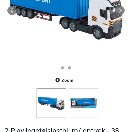
Zoom
2-Play legetøjslastbil m/ optræk - 38