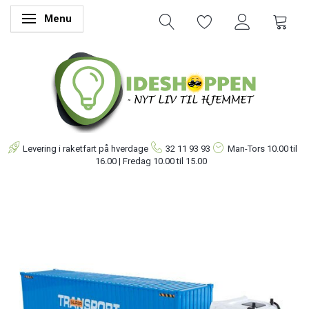
Menu
Skifte navigation
Levering i raketfart på hverdage
32 11 93 93
Man-Tors
10.00 til
16.00 | Fredag 10.00 til 15.00