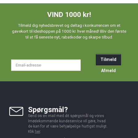
VIND 1000 kr!
Tilmeld dig nyhedsbrevet og deltag i konkurrencen om et
gavekort til Ideshoppen på 1000 kr. hver måned! Bliv den første
til at få seneste nyt, rabatkoder og skarpe tilbud.
Tilmeld
Email-
adresse
Afmeld
Spørgsmål?
Send os en mail med dit spørgsmål og vores
imødekommende kundeservice vil gøre, hvad
de kan for at være behjælpelige hurtigst muligt.
Klik
her
.