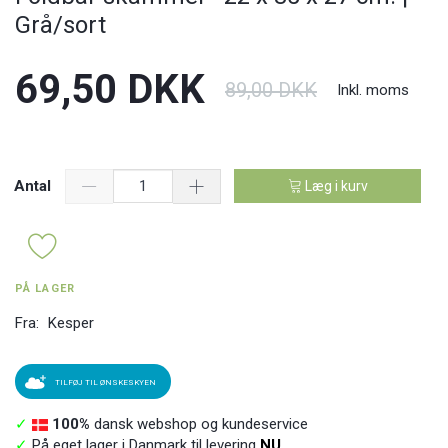
Grå/sort
69,50 DKK
89,00 DKK
Inkl. moms
Antal
Læg i kurv
PÅ LAGER
Fra:
Kesper
TILFØJ TIL ØNSKESKYEN
✓
100%
dansk webshop og kundeservice
✓
På eget lager i Danmark til levering
NU