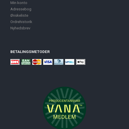
Min konto
Adressebog
Ønskeliste
Ordrehistorik
Nyhedsbrev
BETALINGSMETODER