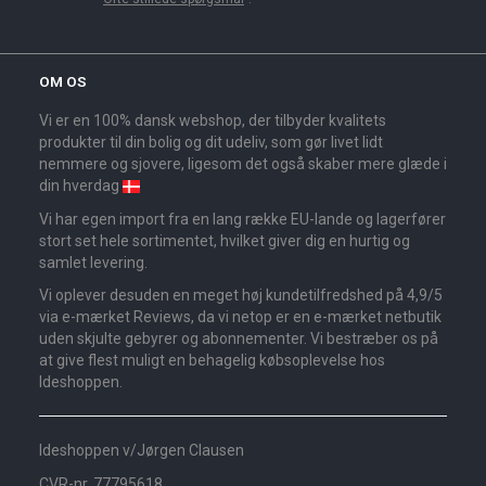
OM OS
Vi er en 100% dansk webshop, der tilbyder kvalitets
produkter til din bolig og dit udeliv, som gør livet lidt
nemmere og sjovere, ligesom det også skaber mere glæde i
din hverdag
Vi har egen import fra en lang række EU-lande og lagerfører
stort set hele sortimentet, hvilket giver dig en hurtig og
samlet levering.
Vi oplever desuden en meget høj kundetilfredshed på 4,9/5
via e-mærket Reviews, da vi netop er en e-mærket netbutik
uden skjulte gebyrer og abonnementer. Vi bestræber os på
at give flest muligt en behagelig købsoplevelse hos
Ideshoppen.
Ideshoppen v/Jørgen Clausen
CVR-nr. 77795618