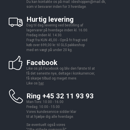
Du kan kontakte os på mail:
ideshoppen@mail.dk,
som vi besvarer inden for 3 hverdage.
Hurtig levering
Dag til dag levering ved bestilling af
lagervarer på hverdage inden kl. 16.00.
Fredag inden kl. 14.30.
Fragt fra KUN 45,00 - Opnå fri fragt ved
køb over 699,00 kr. til GLS pakkeshop
med en vægt på under 20 kg.
Facebook
Like os på Facebook og bliv den første til at
få det seneste nye, deltage i konkurrencer,
få skarpe tilbud og meget mere.
Like os
her
.
Ring +45 32 11 93 93
Man-Tors: 10.00 - 16.00
Fredag: 10.00 - 15.00
Vores kundeservice sidder klar
til at hjælpe dig alle hverdage.
Se eventuelt også vores
"
Ofte stillede spørgsmål
".