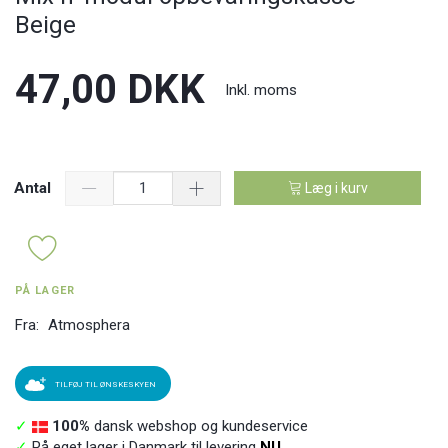
Beige
47,00 DKK
Inkl. moms
Antal
Læg i kurv
PÅ LAGER
Fra:
Atmosphera
TILFØJ TIL ØNSKESKYEN
✓
100%
dansk webshop og kundeservice
✓
På eget lager i Danmark til levering
NU