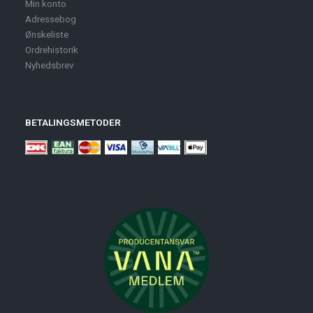
Min konto
Adressebog
Ønskeliste
Ordrehistorik
Nyhedsbrev
BETALINGSMETODER