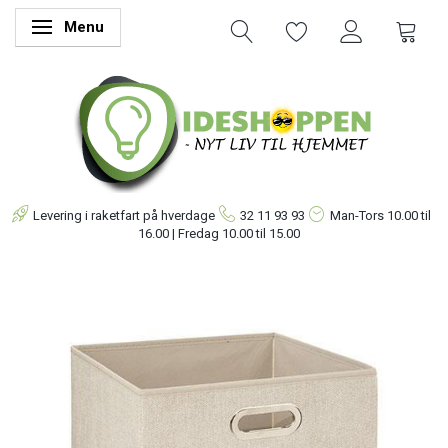
Menu
Skifte navigation
Levering i raketfart på hverdage
32 11 93 93
Man-Tors
10.00 til
16.00 | Fredag 10.00 til 15.00