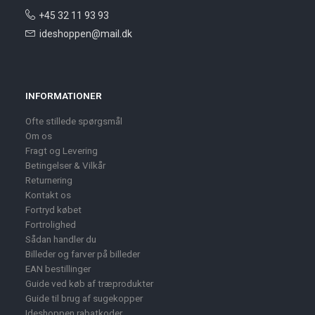
+45 32 11 93 93
ideshoppen@mail.dk
INFORMATIONER
Ofte stillede spørgsmål
Om os
Fragt og Levering
Betingelser & Vilkår
Returnering
Kontakt os
Fortryd købet
Fortrolighed
Sådan handler du
Billeder og farver på billeder
EAN bestillinger
Guide ved køb af træprodukter
Guide til brug af sugekopper
Ideshoppen rabatkoder