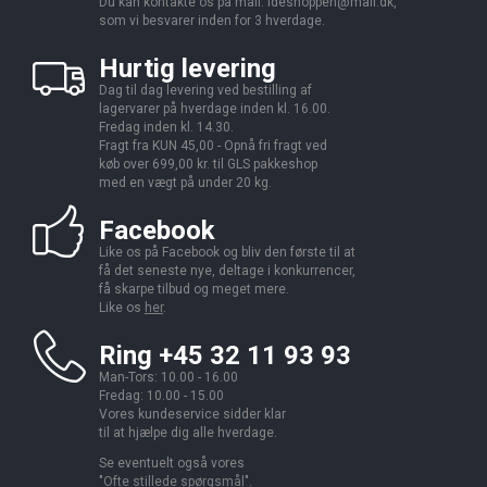
Du kan kontakte os på mail:
ideshoppen@mail.dk,
som vi besvarer inden for 3 hverdage.
Hurtig levering
Dag til dag levering ved bestilling af
lagervarer på hverdage inden kl. 16.00.
Fredag inden kl. 14.30.
Fragt fra KUN 45,00 - Opnå fri fragt ved
køb over 699,00 kr. til GLS pakkeshop
med en vægt på under 20 kg.
Facebook
Like os på Facebook og bliv den første til at
få det seneste nye, deltage i konkurrencer,
få skarpe tilbud og meget mere.
Like os
her
.
Ring +45 32 11 93 93
Man-Tors: 10.00 - 16.00
Fredag: 10.00 - 15.00
Vores kundeservice sidder klar
til at hjælpe dig alle hverdage.
Se eventuelt også vores
"
Ofte stillede spørgsmål
".