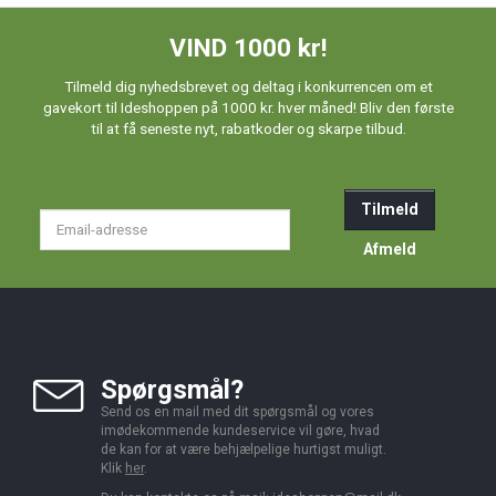
VIND 1000 kr!
Tilmeld dig nyhedsbrevet og deltag i konkurrencen om et
gavekort til Ideshoppen på 1000 kr. hver måned! Bliv den første
til at få seneste nyt, rabatkoder og skarpe tilbud.
Tilmeld
Email-
adresse
Afmeld
Spørgsmål?
Send os en mail med dit spørgsmål og vores
imødekommende kundeservice vil gøre, hvad
de kan for at være behjælpelige hurtigst muligt.
Klik
her
.