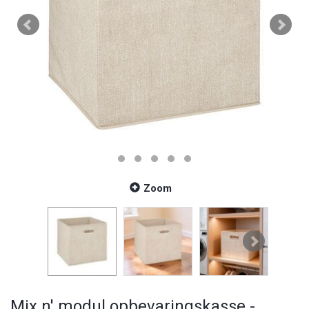
Zoom
Mix n' modul opbevaringskasse -