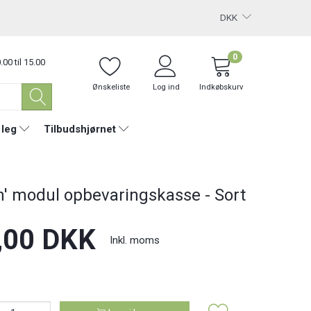
DKK
0
.00 til 15.00
Ønskeliste
Log ind
Indkøbskurv
 leg
Tilbudshjørnet
n' modul opbevaringskasse - Sort
,00 DKK
Inkl. moms