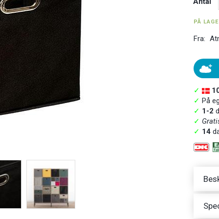
Antal
PÅ LAG
Fra:
At
✓
1
✓
På ege
✓
1-2
d
✓
Grati
✓
14
da
Besk
Spec