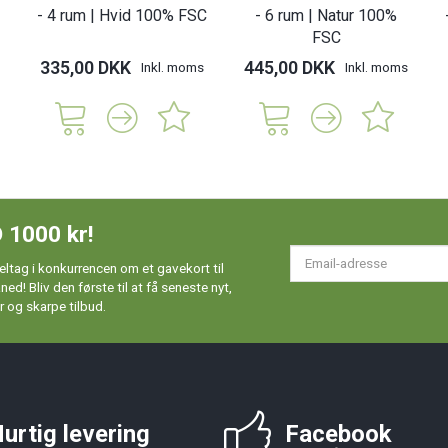
- 4 rum | Hvid 100% FSC
- 6 rum | Natur 100%
FSC
335,00 DKK
445,00 DKK
Inkl. moms
Inkl. moms
 1000 kr!
Em
ltag i konkurrencen om et gavekort til
ad
d! Bliv den første til at få seneste nyt,
 og skarpe tilbud.
urtig levering
Facebook