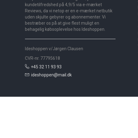
kundetilfredshed på 4,9/5 via e-mærket
Reviews, da vi netop er en e-mærket netbutik
uden skjulte gebyrer og abonnementer. Vi
bestræber os på at give flest muligt en
behagelig købsoplevelse hos Ideshoppen.
Ideshoppen v/Jørgen Clausen
CVR-nr. 77795618
+45 32 11 93 93
ideshoppen@mail.dk
Nyheder
Bolig
Småmøbler
Badeværelse
Køkken
Udeliv