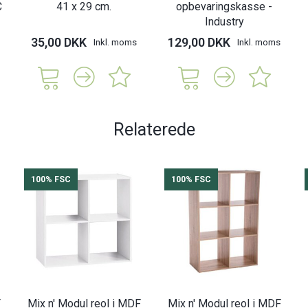
C
41 x 29 cm.
opbevaringskasse -
Industry
35,00 DKK
129,00 DKK
Inkl. moms
Inkl. moms
Relaterede
100% FSC
100% FSC
F
Mix n' Modul reol i MDF
Mix n' Modul reol i MDF