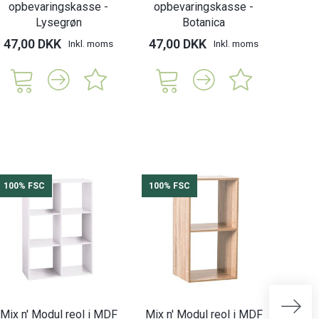
opbevaringskasse -
opbevaringskasse -
Lysegrøn
Botanica
47,00 DKK
47,00 DKK
Inkl. moms
Inkl. moms
100% FSC
100% FSC
100%
Mix n' Modul reol i MDF
Mix n' Modul reol i MDF
Mix n