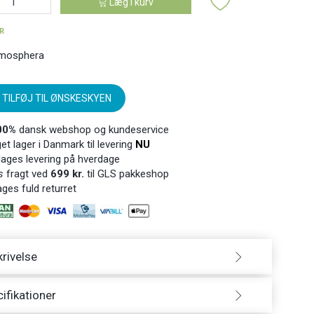
Læg i kurv
ER
mosphera
TILFØJ TIL ØNSKESKYEN
00%
dansk webshop og kundeservice
t lager i Danmark til levering
NU
ages levering på hverdage
s
fragt ved
699 kr.
til GLS pakkeshop
ges fuld returret
rivelse
ifikationer