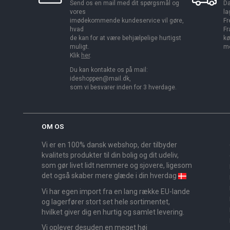
Send os en mail med dit spørgsmål og
Da
vores
la
imødekommende kundeservice vil gøre,
Fr
hvad
Fr
de kan for at være behjælpelige hurtigst
kø
muligt.
me
Klik
her
.
Du kan kontakte os på mail:
ideshoppen@mail.dk,
som vi besvarer inden for 3 hverdage.
OM OS
Vi er en 100% dansk webshop, der tilbyder
kvalitets produkter til din bolig og dit udeliv,
som gør livet lidt nemmere og sjovere, ligesom
det også skaber mere glæde i din hverdag
Vi har egen import fra en lang række EU-lande
og lagerfører stort set hele sortimentet,
hvilket giver dig en hurtig og samlet levering.
Vi oplever desuden en meget høj