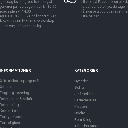
g til dag levering ved bestilling af
Like os på Facebook og bliv den
gervarer på hverdage inden kl. 16.00.
få det seneste nye, deltage i
edag inden kl. 14.30.
få skarpe tilbud og meget me
agt fra KUN 45,00 - Opnå fri fragt ved
Like os
her
.
b over 699,00 kr. til GLS pakkeshop
d en vægt på under 20 kg.
INFORMATIONER
KATEGORIER
Ofte stillede spørgsmål
Nyheder
Om os
Bolig
Fragt og Levering
Småmøbler
Betingelser & Vilkår
Badeværelse
Returnering
Køkken
Kontakt os
Udeliv
Fortryd købet
Børn & leg
Fortrolighed
Tilbudshjørnet