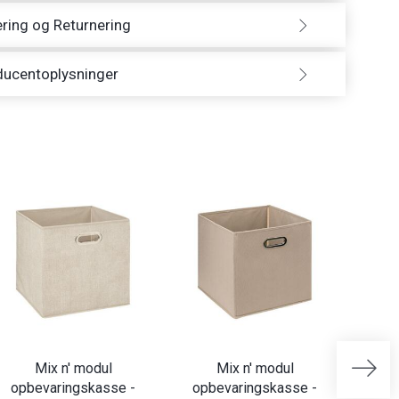
ring og Returnering
ducentoplysninger
Mix n' modul
Mix n' modul
opbevaringskasse -
opbevaringskasse -
opb