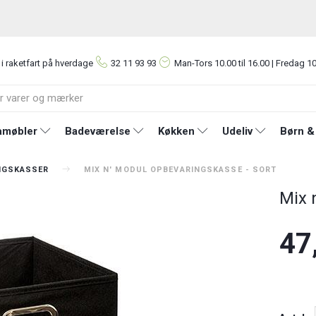
 i raketfart på hverdage
32 11 93 93
Man-Tors
10.00 til 16.00 | Fredag 10
møbler
Badeværelse
Køkken
Udeliv
Børn &
NGSKASSER
MIX N' MODUL OPBEVARINGSKASSE - SORT
Mix 
47