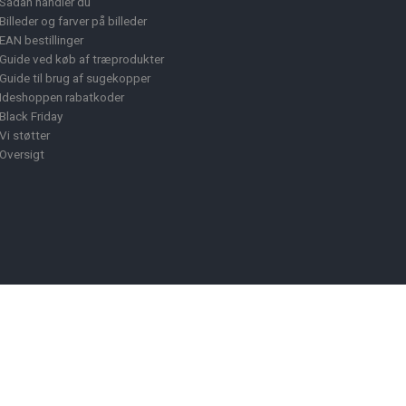
Sådan handler du
Billeder og farver på billeder
EAN bestillinger
Guide ved køb af træprodukter
Guide til brug af sugekopper
Ideshoppen rabatkoder
Black Friday
Vi støtter
Oversigt