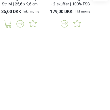
Str. M | 25,6 x 9,6 cm.
- 2 skuffer | 100% FSC
Str
35,00 DKK
179,00 DKK
25,
Inkl. moms
Inkl. moms