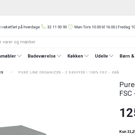
 i raketfart på hverdage
32 11 93 93
Man-Tors
10.00 til 16.00 | Fredag 10
møbler
Badeværelse
Køkken
Udeliv
Børn &
RS
PURE LINE ORGANIZER - 2 SKUFFER | 100% FSC - GRÅ
Pure
FSC 
12