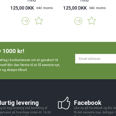
Hvid
Hvid
125,00 DKK
125,00 DKK
Inkl. moms
Inkl. moms
 1000 kr!
Em
ltag i konkurrencen om et gavekort til
ad
d! Bliv den første til at få seneste nyt,
 og skarpe tilbud.
urtig levering
Facebook
g til dag levering ved bestilling af
Like os på Facebook og bliv den
gervarer på hverdage inden kl. 16.00.
få det seneste nye, deltage i