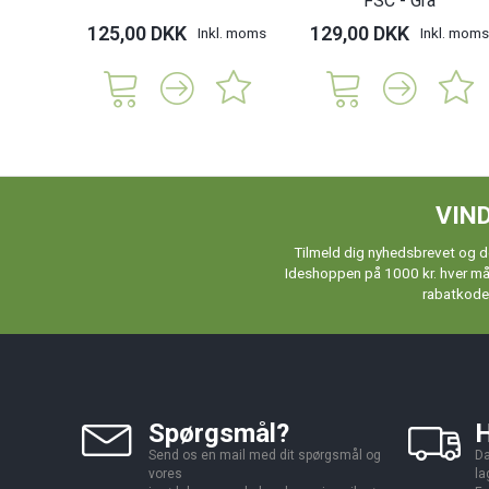
FSC - Grå
125,00 DKK
129,00 DKK
Inkl. moms
Inkl. moms
VIND
Tilmeld dig nyhedsbrevet og de
Ideshoppen på 1000 kr. hver måne
rabatkoder
Spørgsmål?
H
Send os en mail med dit spørgsmål og
Da
vores
la