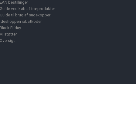
EAN bestillinger
Guide ved køb af træprodukter
Guide til brug af sugekopper
Ideshoppen rabatkoder
Black Friday
Vi støtter
Oversigt