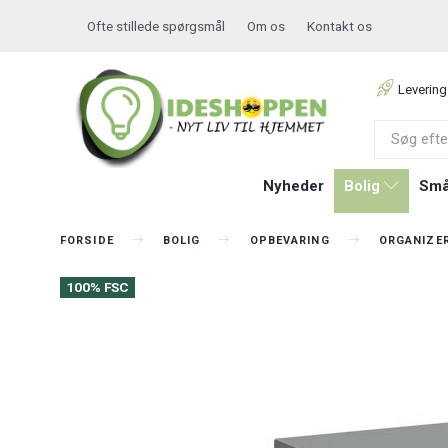
Ofte stillede spørgsmål
Om os
Kontakt os
Levering
Nyheder
Bolig
Små
FORSIDE
BOLIG
OPBEVARING
ORGANIZE
100% FSC