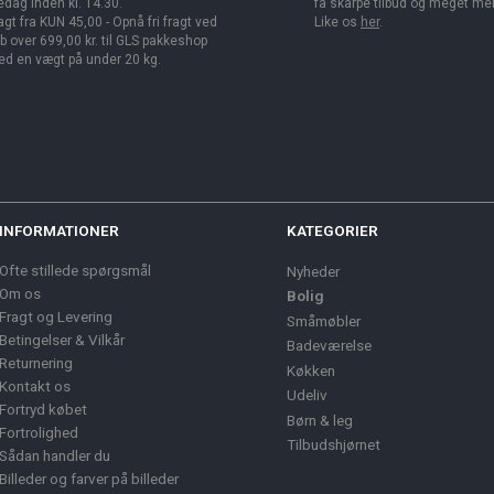
edag inden kl. 14.30.
få skarpe tilbud og meget me
agt fra KUN 45,00 - Opnå fri fragt ved
Like os
her
.
b over 699,00 kr. til GLS pakkeshop
d en vægt på under 20 kg.
INFORMATIONER
KATEGORIER
Ofte stillede spørgsmål
Nyheder
Om os
Bolig
Fragt og Levering
Småmøbler
Betingelser & Vilkår
Badeværelse
Returnering
Køkken
Kontakt os
Udeliv
Fortryd købet
Børn & leg
Fortrolighed
Tilbudshjørnet
Sådan handler du
Billeder og farver på billeder