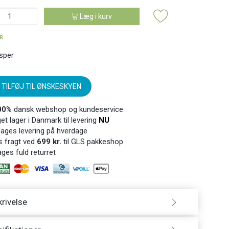
Læg i kurv
ER
sper
TILFØJ TIL ØNSKESKYEN
00%
dansk webshop og kundeservice
t lager i Danmark til levering
NU
ages levering på hverdage
s
fragt ved
699 kr.
til GLS pakkeshop
ges fuld returret
rivelse