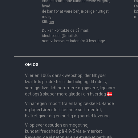
imødekommende kundeservice vil gøre,
Fr
hvad
Fr
de kan for at være behjælpelige hurtigst
kø
muligt.
me
Klik
her
.
Du kan kontakte os på mail:
ideshoppen@mail.dk,
som vi besvarer inden for 3 hverdage.
OM OS
Vi er en 100% dansk webshop, der tilbyder
kvalitets produkter til din bolig og dit udeliv,
som gør livet lidt nemmere og sjovere, ligesom
det også skaber mere glæde i din hverdag
Vi har egen import fra en lang række EU-lande
og lagerfører stort set hele sortimentet,
hvilket giver dig en hurtig og samlet levering.
Vi oplever desuden en meget høj
kundetilfredshed på 4,9/5 via e-mærket
Reviews, da vi netop er en e-mærket netbutik