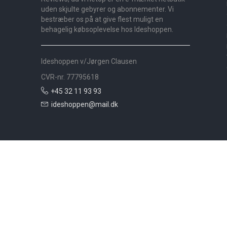
uden skjulte gebyrer og abonnementer. Vi
bestræber os på at give flest muligt en
behagelig købsoplevelse hos Ideshoppen.
Ideshoppen v/Jørgen Clausen
CVR-nr. 77795618
+45 32 11 93 93
ideshoppen@mail.dk
Nyheder
Bolig
Småmøbler
Badeværelse
Køkken
Udeliv
Måtter
Gardiner