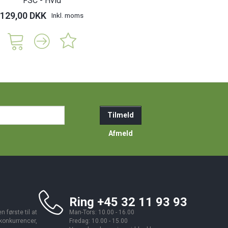
FSC - Hvid
129,00 DKK
Inkl. moms
ail-
Tilmeld
resse
Afmeld
Ring +45 32 11 93 93
 første til at
Man-Tors: 10.00 - 16.00
 konkurrencer,
Fredag: 10.00 - 15.00