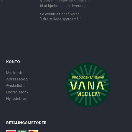
re.
Vores kundeservice sidder klar
til at hjælpe dig alle hverdage.
Se eventuelt også vores
"
Ofte stillede spørgsmål
".
KONTO
Min konto
Adressebog
Ønskeliste
Ordrehistorik
Nyhedsbrev
BETALINGSMETODER