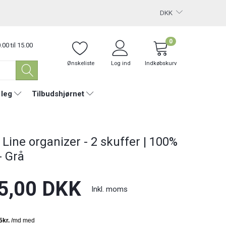
DKK
0
.00 til 15.00
Ønskeliste
Log ind
Indkøbskurv
 leg
Tilbudshjørnet
 Line organizer - 2 skuffer | 100%
- Grå
5,00 DKK
Inkl. moms