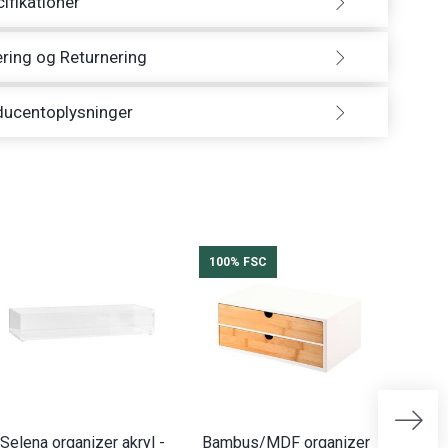
ifikationer
ring og Returnering
ducentoplysninger
100% FSC
Selena organizer akryl -
Bambus/MDF organizer
Selen