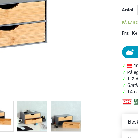
Antal
PÅ LAG
Fra:
Ke
✓
1
✓
På ege
✓
1-2
d
✓
Grati
✓
14
da
Besk