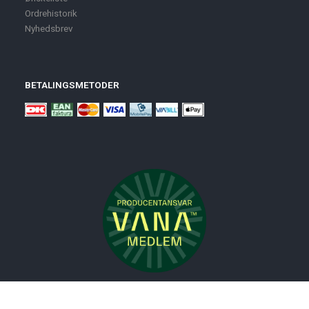
Ordrehistorik
Nyhedsbrev
BETALINGSMETODER
Nyheder
Bolig