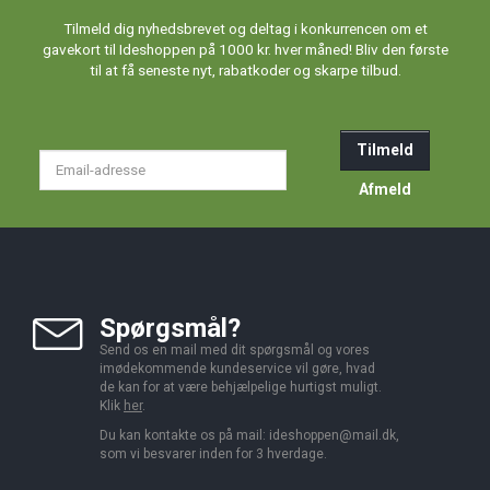
Tilmeld dig nyhedsbrevet og deltag i konkurrencen om et
gavekort til Ideshoppen på 1000 kr. hver måned! Bliv den første
til at få seneste nyt, rabatkoder og skarpe tilbud.
Tilmeld
Email-
adresse
Afmeld
Spørgsmål?
Send os en mail med dit spørgsmål og vores
imødekommende kundeservice vil gøre, hvad
de kan for at være behjælpelige hurtigst muligt.
Klik
her
.
Du kan kontakte os på mail:
ideshoppen@mail.dk,
som vi besvarer inden for 3 hverdage.