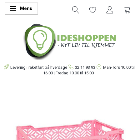
Menu
Skifte navigation
Levering i raketfart på hverdage
32 11 93 93
Man-Tors
10.00 til
16.00 | Fredag 10.00 til 15.00