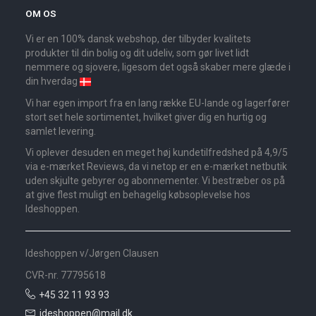
OM OS
Vi er en 100% dansk webshop, der tilbyder kvalitets
produkter til din bolig og dit udeliv, som gør livet lidt
nemmere og sjovere, ligesom det også skaber mere glæde i
din hverdag
Vi har egen import fra en lang række EU-lande og lagerfører
stort set hele sortimentet, hvilket giver dig en hurtig og
samlet levering.
Vi oplever desuden en meget høj kundetilfredshed på 4,9/5
via e-mærket Reviews, da vi netop er en e-mærket netbutik
uden skjulte gebyrer og abonnementer. Vi bestræber os på
at give flest muligt en behagelig købsoplevelse hos
Ideshoppen.
Ideshoppen v/Jørgen Clausen
CVR-nr. 77795618
+45 32 11 93 93
ideshoppen@mail.dk