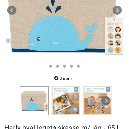
Zoom
Harly hval legetøjskasse m/ låg - 65 L