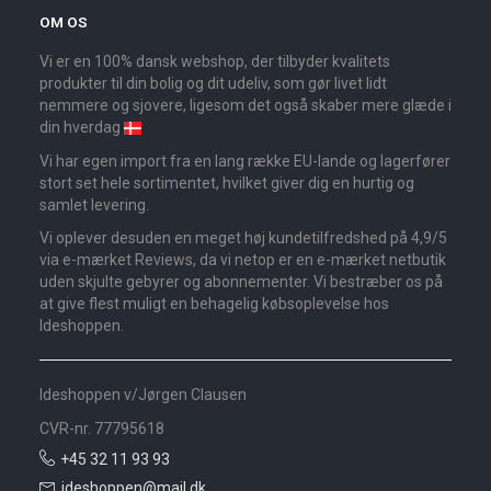
OM OS
Vi er en 100% dansk webshop, der tilbyder kvalitets
produkter til din bolig og dit udeliv, som gør livet lidt
nemmere og sjovere, ligesom det også skaber mere glæde i
din hverdag
Vi har egen import fra en lang række EU-lande og lagerfører
stort set hele sortimentet, hvilket giver dig en hurtig og
samlet levering.
Vi oplever desuden en meget høj kundetilfredshed på 4,9/5
via e-mærket Reviews, da vi netop er en e-mærket netbutik
uden skjulte gebyrer og abonnementer. Vi bestræber os på
at give flest muligt en behagelig købsoplevelse hos
Ideshoppen.
Ideshoppen v/Jørgen Clausen
CVR-nr. 77795618
+45 32 11 93 93
ideshoppen@mail.dk