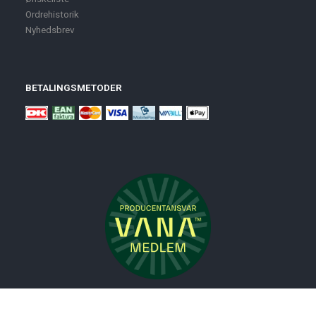
Ordrehistorik
Nyhedsbrev
BETALINGSMETODER
Nyheder
Bolig