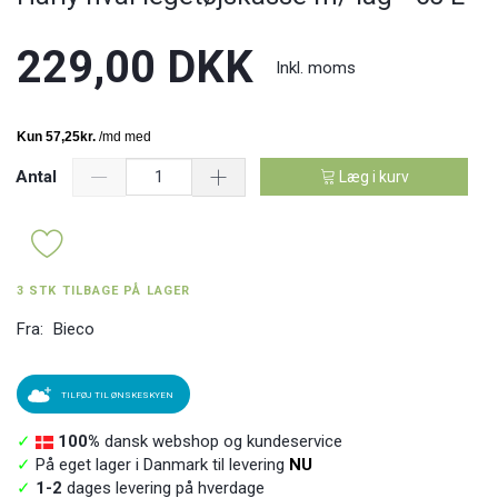
229,00 DKK
Inkl. moms
Antal
Læg i kurv
3 STK TILBAGE PÅ LAGER
Fra:
Bieco
TILFØJ TIL ØNSKESKYEN
✓
100%
dansk webshop og kundeservice
✓
På eget lager i Danmark til levering
NU
✓
1-2
dages levering på hverdage