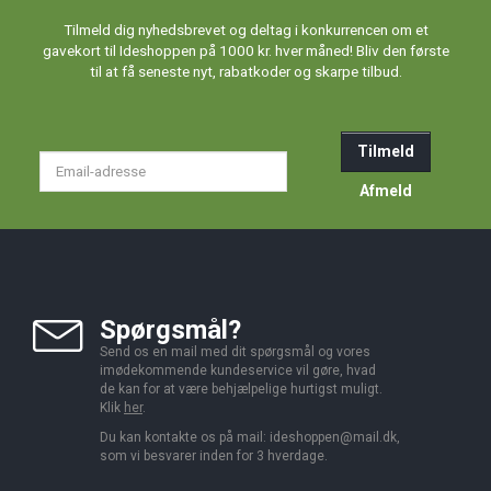
Tilmeld dig nyhedsbrevet og deltag i konkurrencen om et
gavekort til Ideshoppen på 1000 kr. hver måned! Bliv den første
til at få seneste nyt, rabatkoder og skarpe tilbud.
Tilmeld
Email-
adresse
Afmeld
Spørgsmål?
Send os en mail med dit spørgsmål og vores
imødekommende kundeservice vil gøre, hvad
de kan for at være behjælpelige hurtigst muligt.
Klik
her
.
Du kan kontakte os på mail:
ideshoppen@mail.dk,
som vi besvarer inden for 3 hverdage.