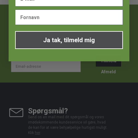
VIND 1000 kr!
Tilmeld dig nyhedsbrevet og deltag i konkurrencen om et
gavekort til Ideshoppen på 1000 kr. hver måned! Bliv den første
til at få seneste nyt, rabatkoder og skarpe tilbud.
Ja tak, tilmeld mig
Tilmeld
Email-
adresse
Afmeld
Spørgsmål?
Send os en mail med dit spørgsmål og vores
imødekommende kundeservice vil gøre, hvad
de kan for at være behjælpelige hurtigst muligt.
Klik
her
.