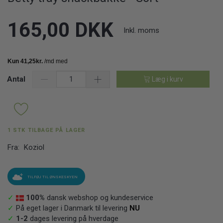
165,00 DKK
Inkl. moms
Antal
Læg i kurv
1 STK TILBAGE PÅ LAGER
Fra:
Koziol
TILFØJ TIL ØNSKESKYEN
✓
100%
dansk webshop og kundeservice
✓
På eget lager i Danmark til levering
NU
✓
1-2
dages levering på hverdage