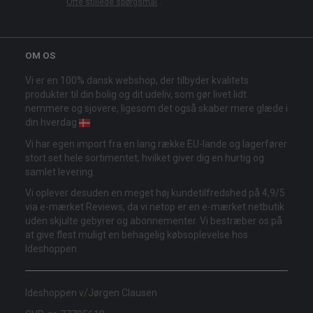
"
Ofte stillede spørgsmål
".
OM OS
Vi er en 100% dansk webshop, der tilbyder kvalitets
produkter til din bolig og dit udeliv, som gør livet lidt
nemmere og sjovere, ligesom det også skaber mere glæde i
din hverdag
Vi har egen import fra en lang række EU-lande og lagerfører
stort set hele sortimentet, hvilket giver dig en hurtig og
samlet levering.
Vi oplever desuden en meget høj kundetilfredshed på 4,9/5
via e-mærket Reviews, da vi netop er en e-mærket netbutik
uden skjulte gebyrer og abonnementer. Vi bestræber os på
at give flest muligt en behagelig købsoplevelse hos
Ideshoppen.
Ideshoppen v/Jørgen Clausen