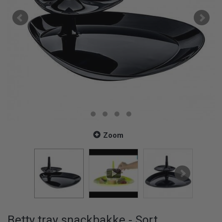
Zoom
Betty tray snackbakke - Sort