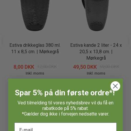
Estiva drikkeglas 380 ml.
Estiva kande 2 liter - 24 x
11 x 8,5 cm. | Mørkegrå
20,5 x 13,8 cm. |
Mørkegrå
8,00 DKK
49,50 DKK
12,00 DKK
69,00 DKK
Inkl. moms
Inkl. moms
Spar 5% på din første ordre*!
Ved tilmelding til vores nyhedsbrev vil du få en
Relaterede
rabatkode på 5% rabat.
*Gælder dog ikke i forvejen nedsatte varer.