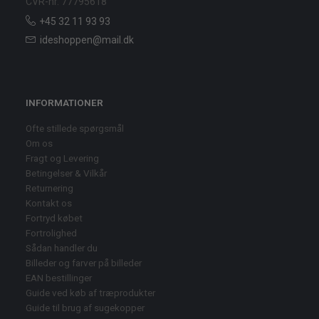
CVR-nr. 77795618
+45 32 11 93 93
ideshoppen@mail.dk
INFORMATIONER
Ofte stillede spørgsmål
Om os
Fragt og Levering
Betingelser & Vilkår
Returnering
Kontakt os
Fortryd købet
Fortrolighed
Sådan handler du
Billeder og farver på billeder
EAN bestillinger
Guide ved køb af træprodukter
Guide til brug af sugekopper