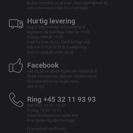
Du kan kontakte os på mail:
ideshoppen@mail.dk,
som vi besvarer inden for 3 hverdage.
Hurtig levering
Dag til dag levering ved bestilling af
lagervarer på hverdage inden kl. 16.00.
Fredag inden kl. 14.30.
Fragt fra KUN 45,00 - Opnå fri fragt ved
køb over 699,00 kr. til GLS pakkeshop
med en vægt på under 20 kg.
Facebook
Like os på Facebook og bliv den første til at
få det seneste nye, deltage i konkurrencer,
få skarpe tilbud og meget mere.
Like os
her
.
Ring +45 32 11 93 93
Man-Tors: 10.00 - 16.00
Fredag: 10.00 - 15.00
Vores kundeservice sidder klar
til at hjælpe dig alle hverdage.
Se eventuelt også vores