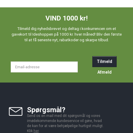
VIND 1000 kr!
Tilmeld dig nyhedsbrevet og deltag i konkurrencen om et
gavekort til Ideshoppen på 1000 kr. hver måned! Bliv den første
til at få seneste nyt, rabatkoder og skarpe tilbud.
Tilmeld
Email-
adresse
Afmeld
Spørgsmål?
Send os en mail med dit spørgsmål og vores
imødekommende kundeservice vil gøre, hvad
de kan for at være behjælpelige hurtigst muligt.
Klik
her
.