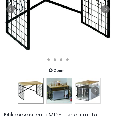
Zoom
Mikroovnsreol i MDF træ og metal -