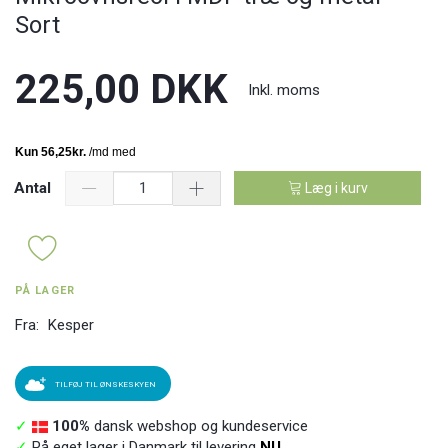
Sort
225,00 DKK
Inkl. moms
Antal
Læg i kurv
PÅ LAGER
Fra:
Kesper
TILFØJ TIL ØNSKESKYEN
✓
100%
dansk webshop og kundeservice
✓
På eget lager i Danmark til levering
NU