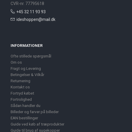
CVR-nr. 77795618
+45 32 11 93 93
ideshoppen@mail.dk
INFORMATIONER
Ofte stillede spørgsmål
Om os
Fragt og Levering
Betingelser & Vilkår
Returnering
Kontakt os
Fortryd købet
Fortrolighed
Sådan handler du
Billeder og farver på billeder
EAN bestillinger
Guide ved køb af træprodukter
Guide til brug af sugekopper