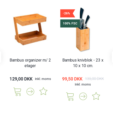
-26%
100% FSC
Bambus organizer m/ 2
Bambus knivblok - 23 x
etager
10 x 10 cm.
129,00 DKK
99,50 DKK
135,00 DKK
Inkl. moms
Inkl. moms