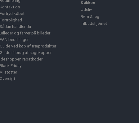
Returnering
Køkken
Kontakt os
Udeliv
Fortryd købet
Børn & leg
Fortrolighed
Tilbudshjørnet
Sådan handler du
Billeder og farver på billeder
EAN bestillinger
Guide ved køb af træprodukter
Guide til brug af sugekopper
Ideshoppen rabatkoder
Black Friday
Vi støtter
Oversigt