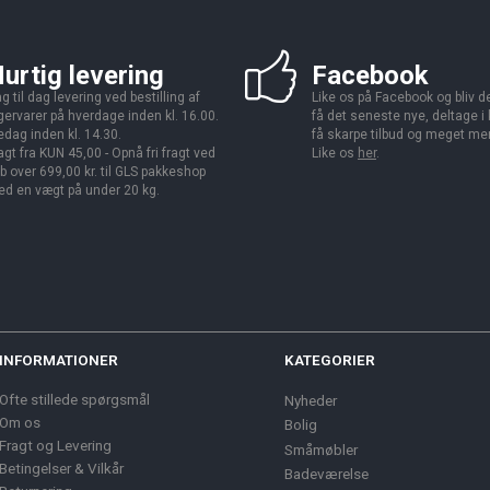
urtig levering
Facebook
g til dag levering ved bestilling af
Like os på Facebook og bliv den
gervarer på hverdage inden kl. 16.00.
få det seneste nye, deltage i
edag inden kl. 14.30.
få skarpe tilbud og meget me
agt fra KUN 45,00 - Opnå fri fragt ved
Like os
her
.
b over 699,00 kr. til GLS pakkeshop
d en vægt på under 20 kg.
INFORMATIONER
KATEGORIER
Ofte stillede spørgsmål
Nyheder
Om os
Bolig
Fragt og Levering
Småmøbler
Betingelser & Vilkår
Badeværelse