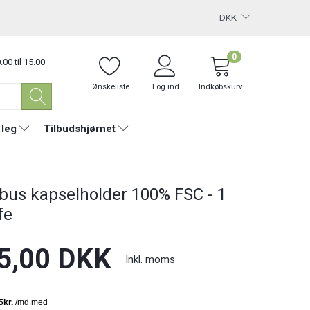
DKK
0
.00 til 15.00
Ønskeliste
Log ind
Indkøbskurv
 leg
Tilbudshjørnet
us kapselholder 100% FSC - 1
fe
5,00 DKK
Inkl. moms