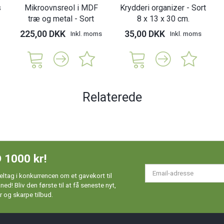
s
Mikroovnsreol i MDF
Krydderi organizer - Sort
træ og metal - Sort
8 x 13 x 30 cm.
225,00 DKK
35,00 DKK
Inkl. moms
Inkl. moms
Relaterede
 1000 kr!
Em
ltag i konkurrencen om et gavekort til
ad
d! Bliv den første til at få seneste nyt,
 og skarpe tilbud.