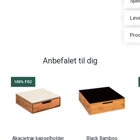
Spec
Leve
Pro
Anbefalet til dig
100% FSC
Akacietræ kapselholder
Black Bamboo