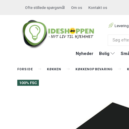
Ofte stillede spørgsmål
Om os
Kontakt os
Levering
Nyheder
Bolig
Små
FORSIDE
KØKKEN
KØKKENOPBEVARING
100% FSC