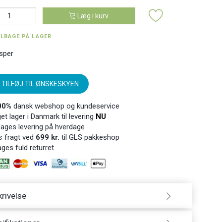
Læg i kurv
ILBAGE PÅ LAGER
sper
TILFØJ TIL ØNSKESKYEN
00%
dansk webshop og kundeservice
t lager i Danmark til levering
NU
ages levering på hverdage
s
fragt ved
699 kr.
til GLS pakkeshop
ges fuld returret
rivelse