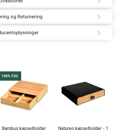
ifikationer
ring og Returnering
ducentoplysninger
100% FSC
Bambus kapselholder
Natureo kapselholder - 1