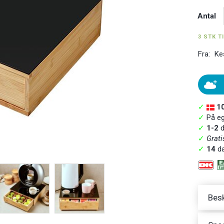
Antal
3 STK T
Fra:
Ke
✓
1
✓
På ege
✓
1-2
d
✓
Grati
✓
14
da
Besk