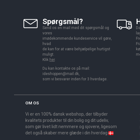
Spørgsmål?
H
Send os en mail med dit spørgsmål og
Da
vores
la
imødekommende kundeservice vil gøre,
Fr
hvad
Fr
de kan for at være behjælpelige hurtigst
kø
muligt.
me
Klik
her
.
Du kan kontakte os på mail:
ideshoppen@mail.dk,
som vi besvarer inden for 3 hverdage.
OM OS
Vi er en 100% dansk webshop, der tilbyder
kvalitets produkter til din bolig og dit udeliv,
som gør livet lidt nemmere og sjovere, ligesom
det også skaber mere glæde i din hverdag