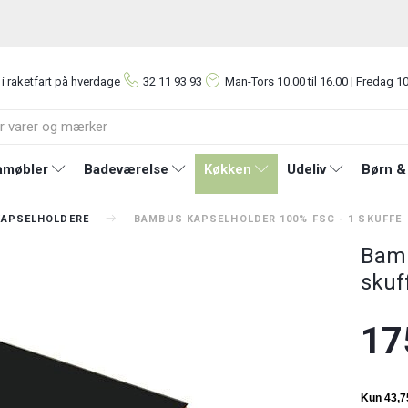
 i raketfart på hverdage
32 11 93 93
Man-Tors
10.00 til 16.00 | Fredag 10
møbler
Badeværelse
Køkken
Udeliv
Børn &
KAPSELHOLDERE
BAMBUS KAPSELHOLDER 100% FSC - 1 SKUFFE
Bamb
skuf
17