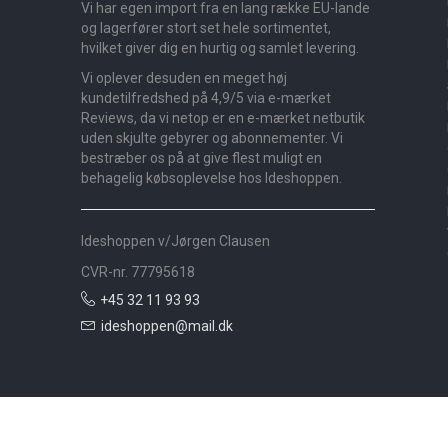
Vi har egen import fra en lang række EU-lande
og lagerfører stort set hele sortimentet,
hvilket giver dig en hurtig og samlet levering.
Vi oplever desuden en meget høj
kundetilfredshed på 4,9/5 via e-mærket
Reviews, da vi netop er en e-mærket netbutik
uden skjulte gebyrer og abonnementer. Vi
bestræber os på at give flest muligt en
behagelig købsoplevelse hos Ideshoppen.
Ideshoppen v/Jørgen Clausen
CVR-nr. 77795618
+45 32 11 93 93
ideshoppen@mail.dk
Nyheder
Bolig