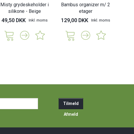
Misty grydeskeholder i
Bambus organizer m/ 2
silikone - Beige
etager
49,50 DKK
129,00 DKK
Inkl. moms
Inkl. moms
ail-
Tilmeld
resse
Afmeld