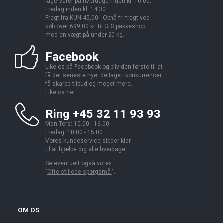
lagervarer på hverdage inden kl. 16.00.
Fredag inden kl. 14.30.
Fragt fra KUN 45,00 - Opnå fri fragt ved
køb over 699,00 kr. til GLS pakkeshop
med en vægt på under 20 kg.
Facebook
Like os på Facebook og bliv den første til at
få det seneste nye, deltage i konkurrencer,
få skarpe tilbud og meget mere.
Like os
her
.
Ring +45 32 11 93 93
Man-Tors: 10.00 - 16.00
Fredag: 10.00 - 15.00
Vores kundeservice sidder klar
til at hjælpe dig alle hverdage.
Se eventuelt også vores
"
Ofte stillede spørgsmål
".
OM OS