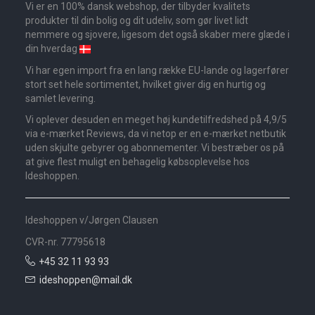
Vi er en 100% dansk webshop, der tilbyder kvalitets
produkter til din bolig og dit udeliv, som gør livet lidt
nemmere og sjovere, ligesom det også skaber mere glæde i
din hverdag
Vi har egen import fra en lang række EU-lande og lagerfører
stort set hele sortimentet, hvilket giver dig en hurtig og
samlet levering.
Vi oplever desuden en meget høj kundetilfredshed på 4,9/5
via e-mærket Reviews, da vi netop er en e-mærket netbutik
uden skjulte gebyrer og abonnementer. Vi bestræber os på
at give flest muligt en behagelig købsoplevelse hos
Ideshoppen.
Ideshoppen v/Jørgen Clausen
CVR-nr. 77795618
+45 32 11 93 93
ideshoppen@mail.dk