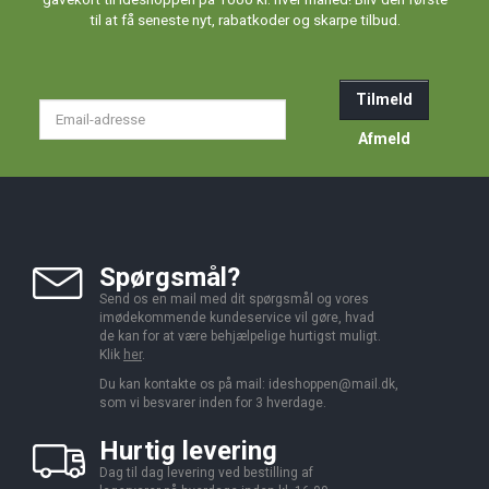
til at få seneste nyt, rabatkoder og skarpe tilbud.
Tilmeld
Email-
adresse
Afmeld
Spørgsmål?
Send os en mail med dit spørgsmål og vores
imødekommende kundeservice vil gøre, hvad
de kan for at være behjælpelige hurtigst muligt.
Klik
her
.
Du kan kontakte os på mail:
ideshoppen@mail.dk,
som vi besvarer inden for 3 hverdage.
Hurtig levering
Dag til dag levering ved bestilling af