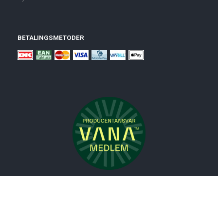
BETALINGSMETODER
Nyheder
Bolig
Småmøbler
Badeværelse