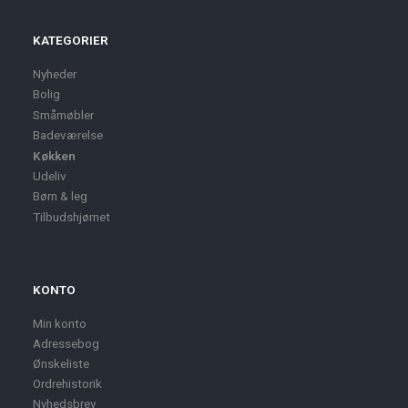
KATEGORIER
Nyheder
Bolig
Småmøbler
Badeværelse
Køkken
Udeliv
Børn & leg
Tilbudshjørnet
KONTO
Min konto
Adressebog
Ønskeliste
Ordrehistorik
Nyhedsbrev