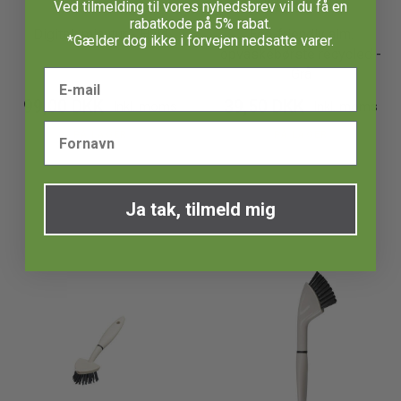
Orion
KitchenCraft
Ved tilmelding til vores nyhedsbrev vil du få en
rabatkode på 5% rabat.
Digitalt minutur - Hvid
Eco-friendly alm.
*Gælder dog ikke i forvejen nedsatte varer.
opvaskebørste recycled -
Grå
99,00 DKK
39,50 DKK
Inkl. moms
Inkl. moms
PÅ LAGER
PÅ LAGER
Ja tak, tilmeld mig