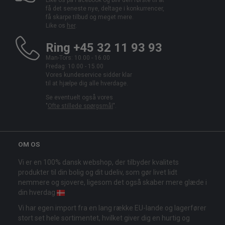
Like os på Facebook og bliv den første til at
få det seneste nye, deltage i konkurrencer,
få skarpe tilbud og meget mere.
Like os
her
.
Ring +45 32 11 93 93
Man-Tors: 10.00 - 16.00
Fredag: 10.00 - 15.00
Vores kundeservice sidder klar
til at hjælpe dig alle hverdage.
Se eventuelt også vores
"
Ofte stillede spørgsmål
".
OM OS
Vi er en 100% dansk webshop, der tilbyder kvalitets
produkter til din bolig og dit udeliv, som gør livet lidt
nemmere og sjovere, ligesom det også skaber mere glæde i
din hverdag
Vi har egen import fra en lang række EU-lande og lagerfører
stort set hele sortimentet, hvilket giver dig en hurtig og