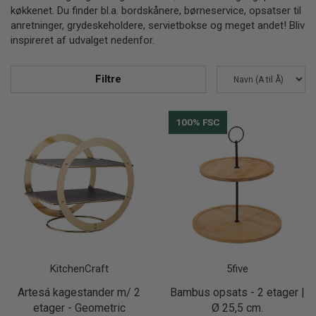
køkkenet. Du finder bl.a. bordskånere, børneservice, opsatser til
anretninger, grydeskeholdere, servietbokse og meget andet! Bliv
inspireret af udvalget nedenfor.
Filtre
100% FSC
KitchenCraft
5five
Artesá kagestander m/ 2
Bambus opsats - 2 etager |
etager - Geometric
Ø 25,5 cm.