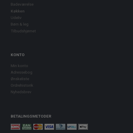
Badeværelse
Køkken
Udeliv
Børn & leg
Tilbudshjørnet
KONTO
Min konto
Adressebog
Ønskeliste
Ordrehistorik
Nyhedsbrev
BETALINGSMETODER