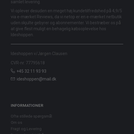
samlet levering.
Vi oplever desuden en meget høj kundetilfredshed på 4,9/5
via e-mærket Reviews, da vi netop er en e-mærket netbutik
uden skjulte gebyrer og abonnementer. Vi bestræber os på
at give flest muligt en behagelig købsoplevelse hos
Ideshoppen.
Ideshoppen v/Jørgen Clausen
CVR-nr. 77795618
+45 32 11 93 93
ideshoppen@mail.dk
INFORMATIONER
Ofte stillede spørgsmål
Om os
Fragt og Levering