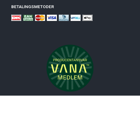
BETALINGSMETODER
Nyheder
Bolig
Småmøbler
Badeværelse
Køkken
Udeliv
Måtter