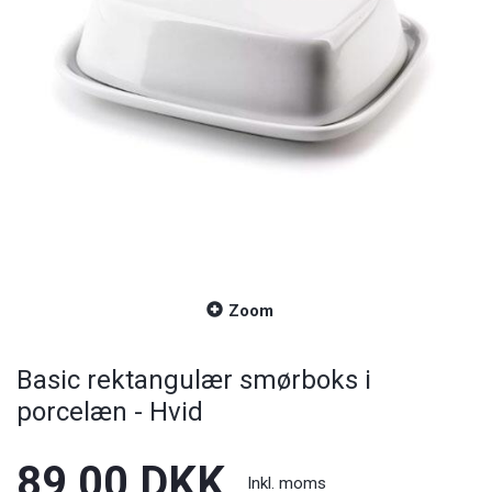
Zoom
Basic rektangulær smørboks i
porcelæn - Hvid
89,00 DKK
Inkl. moms