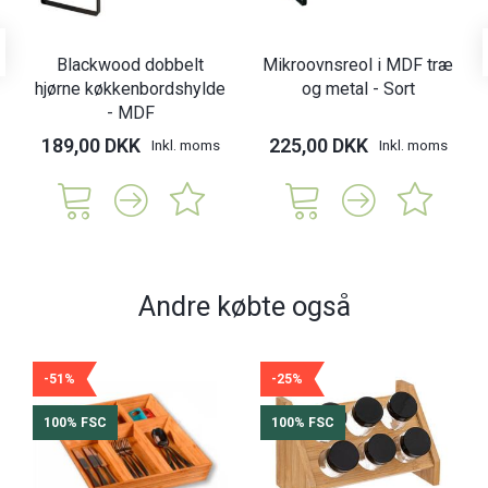
Blackwood dobbelt
Mikroovnsreol i MDF træ
hjørne køkkenbordshylde
og metal - Sort
- MDF
189,00 DKK
225,00 DKK
Inkl. moms
Inkl. moms
Andre købte også
-51%
-25%
100% FSC
100% FSC