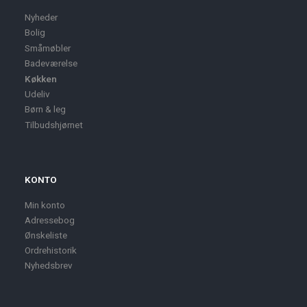
Nyheder
Bolig
Småmøbler
Badeværelse
Køkken
Udeliv
Børn & leg
Tilbudshjørnet
KONTO
Min konto
Adressebog
Ønskeliste
Ordrehistorik
Nyhedsbrev