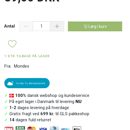
Antal
Læg i kurv
1 STK TILBAGE PÅ LAGER
Fra:
Mondex
TILFØJ TIL ØNSKESKYEN
✓
100%
dansk webshop og kundeservice
✓
På eget lager i Danmark til levering
NU
✓
1-2
dages levering på hverdage
✓
Gratis
fragt ved
699 kr.
til GLS pakkeshop
✓
14
dages fuld returret