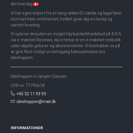
din hverdag
Vi har egen import fra en lang række EU-lande og lagerfører
stort set hele sortimentet, hvilket giver dig en hurtig og
samlet levering.
Vi oplever desuden en meget høj kundetilfredshed på 4,9/5
via e-mærket Reviews, da vi netop er en e-mærket netbutik
uden skjulte gebyrer og abonnementer. Vi bestræber os på
at give flest muligt en behagelig købsoplevelse hos
Ideshoppen.
Ideshoppen v/Jørgen Clausen
CVR-nr. 77795618
+45 32 11 93 93
ideshoppen@mail.dk
INFORMATIONER