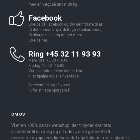
med en vægt på under 20 kg.
Facebook
Like os på Facebook og bliv den første til at
få det seneste nye, deltage i konkurrencer,
få skarpe tilbud og meget mere.
Like os
her
.
Ring +45 32 11 93 93
Man-Tors: 10.00 - 16.00
Fredag: 10.00 - 15.00
Vores kundeservice sidder klar
til at hjælpe dig alle hverdage.
Se eventuelt også vores
"
Ofte stillede spørgsmål
".
OM OS
Vi er en 100% dansk webshop, der tilbyder kvalitets
produkter til din bolig og dit udeliv, som gør livet lidt
nemmere og sjovere, ligesom det også skaber mere glæde i