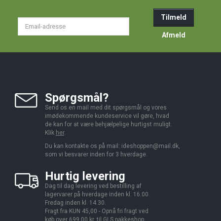
Tilmeld
Email-
adresse
Afmeld
Spørgsmål?
Send os en mail med dit spørgsmål og vores
imødekommende kundeservice vil gøre, hvad
de kan for at være behjælpelige hurtigst muligt.
Klik
her
.
Du kan kontakte os på mail:
ideshoppen@mail.dk,
som vi besvarer inden for 3 hverdage.
Hurtig levering
Dag til dag levering ved bestilling af
lagervarer på hverdage inden kl. 16.00.
Fredag inden kl. 14.30.
Fragt fra KUN 45,00 - Opnå fri fragt ved
køb over 699,00 kr. til GLS pakkeshop