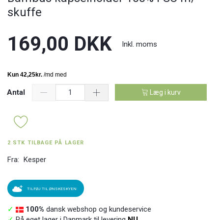
skuffe
169,00 DKK
Inkl. moms
Antal
Læg i kurv
2 STK TILBAGE PÅ LAGER
Fra:
Kesper
TILFØJ TIL ØNSKESKYEN
✓
100%
dansk webshop og kundeservice
✓
På eget lager i Danmark til levering
NU