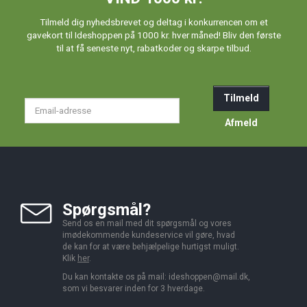
Tilmeld dig nyhedsbrevet og deltag i konkurrencen om et
gavekort til Ideshoppen på 1000 kr. hver måned! Bliv den første
til at få seneste nyt, rabatkoder og skarpe tilbud.
Tilmeld
Email-
adresse
Afmeld
Spørgsmål?
Send os en mail med dit spørgsmål og vores
imødekommende kundeservice vil gøre, hvad
de kan for at være behjælpelige hurtigst muligt.
Klik
her
.
Du kan kontakte os på mail:
ideshoppen@mail.dk,
som vi besvarer inden for 3 hverdage.