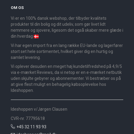
OM OS
Vi er en 100% dansk webshop, der tilbyder kvalitets
produkter til din bolig og dit udeliv, som gør livet lidt
nemmere og sjovere, ligesom det også skaber mere glæde i
din hverdag
Vi har egen import fra en lang række EU-lande og lagerfører
stort set hele sortimentet, hvilket giver dig en hurtig og
samlet levering.
Vi oplever desuden en meget høj kundetilfredshed på 4,9/5
via e-mærket Reviews, da vi netop er en e-mærket netbutik
uden skjulte gebyrer og abonnementer. Vi bestræber os på
at give flest muligt en behagelig købsoplevelse hos
Ideshoppen.
Ideshoppen v/Jørgen Clausen
CVR-nr. 77795618
+45 32 11 93 93