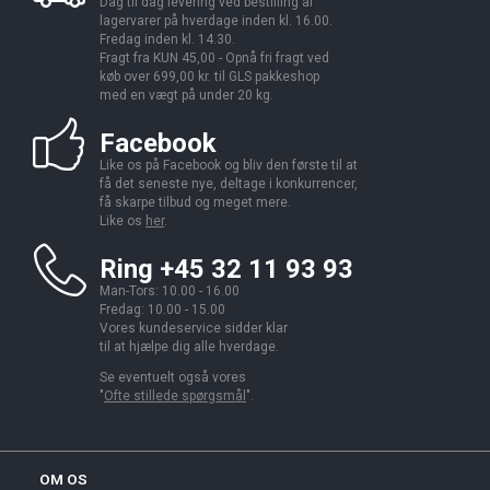
Dag til dag levering ved bestilling af
lagervarer på hverdage inden kl. 16.00.
Fredag inden kl. 14.30.
Fragt fra KUN 45,00 - Opnå fri fragt ved
køb over 699,00 kr. til GLS pakkeshop
med en vægt på under 20 kg.
Facebook
Like os på Facebook og bliv den første til at
få det seneste nye, deltage i konkurrencer,
få skarpe tilbud og meget mere.
Like os
her
.
Ring +45 32 11 93 93
Man-Tors: 10.00 - 16.00
Fredag: 10.00 - 15.00
Vores kundeservice sidder klar
til at hjælpe dig alle hverdage.
Se eventuelt også vores
"
Ofte stillede spørgsmål
".
OM OS