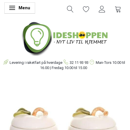
Menu
Skifte navigation
Levering i raketfart på hverdage
32 11 93 93
Man-Tors
10.00 til
16.00 | Fredag 10.00 til 15.00