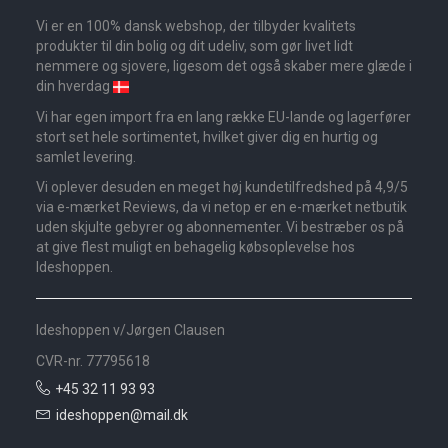
Vi er en 100% dansk webshop, der tilbyder kvalitets
produkter til din bolig og dit udeliv, som gør livet lidt
nemmere og sjovere, ligesom det også skaber mere glæde i
din hverdag
Vi har egen import fra en lang række EU-lande og lagerfører
stort set hele sortimentet, hvilket giver dig en hurtig og
samlet levering.
Vi oplever desuden en meget høj kundetilfredshed på 4,9/5
via e-mærket Reviews, da vi netop er en e-mærket netbutik
uden skjulte gebyrer og abonnementer. Vi bestræber os på
at give flest muligt en behagelig købsoplevelse hos
Ideshoppen.
Ideshoppen v/Jørgen Clausen
CVR-nr. 77795618
+45 32 11 93 93
ideshoppen@mail.dk