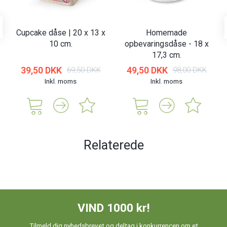
Cupcake dåse | 20 x 13 x
Homemade
10 cm.
opbevaringsdåse - 18 x
17,3 cm.
39,50 DKK
49,50 DKK
69,50 DKK
98,00 DKK
Inkl. moms
Inkl. moms
Relaterede
VIND 1000 kr!
Tilmeld dig nyhedsbrevet og deltag i konkurrencen om et