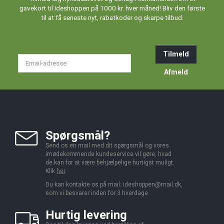
gavekort til Ideshoppen på 1000 kr. hver måned! Bliv den første
til at få seneste nyt, rabatkoder og skarpe tilbud.
Tilmeld
Email-
adresse
Afmeld
Spørgsmål?
Send os en mail med dit spørgsmål og vores
imødekommende kundeservice vil gøre, hvad
de kan for at være behjælpelige hurtigst muligt.
Klik
her
.
Du kan kontakte os på mail:
ideshoppen@mail.dk,
som vi besvarer inden for 3 hverdage.
Hurtig levering