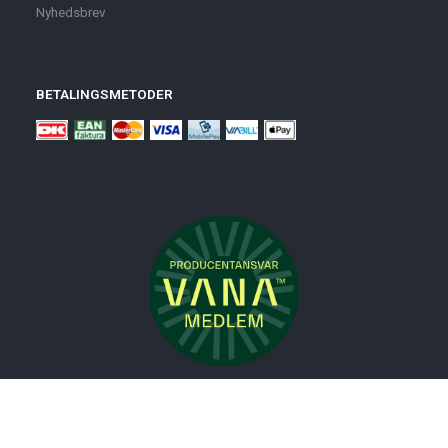
Nyhedsbrev
BETALINGSMETODER
Nyheder
Bolig
Småmøbler