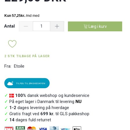
Antal
Læg i kurv
2 STK TILBAGE PÅ LAGER
Fra:
Etoile
TILFØJ TIL ØNSKESKYEN
✓
100%
dansk webshop og kundeservice
✓
På eget lager i Danmark til levering
NU
✓
1-2
dages levering på hverdage
✓
Gratis
fragt ved
699 kr.
til GLS pakkeshop
✓
14
dages fuld returret