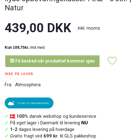
Natur
439,00 DKK
Inkl. moms
Få besked når produktet kommer igen
IKKE PÅ LAGER
Fra:
Atmosphera
TILFØJ TIL ØNSKESKYEN
✓
100%
dansk webshop og kundeservice
✓
På eget lager i Danmark til levering
NU
✓
1-2
dages levering på hverdage
✓
Gratis
fragt ved
699 kr.
til GLS pakkeshop