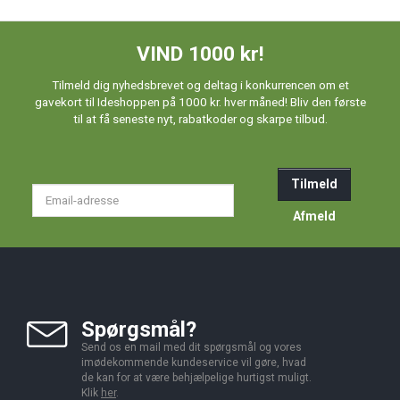
VIND 1000 kr!
Tilmeld dig nyhedsbrevet og deltag i konkurrencen om et
gavekort til Ideshoppen på 1000 kr. hver måned! Bliv den første
til at få seneste nyt, rabatkoder og skarpe tilbud.
Tilmeld
Email-
adresse
Afmeld
Spørgsmål?
Send os en mail med dit spørgsmål og vores
imødekommende kundeservice vil gøre, hvad
de kan for at være behjælpelige hurtigst muligt.
Klik
her
.