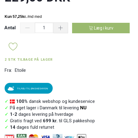
Antal
Læg i kurv
2 STK TILBAGE PÅ LAGER
Fra:
Etoile
TILFØJ TIL ØNSKESKYEN
✓
100%
dansk webshop og kundeservice
✓
På eget lager i Danmark til levering
NU
✓
1-2
dages levering på hverdage
✓
Gratis
fragt ved
699 kr.
til GLS pakkeshop
✓
14
dages fuld returret