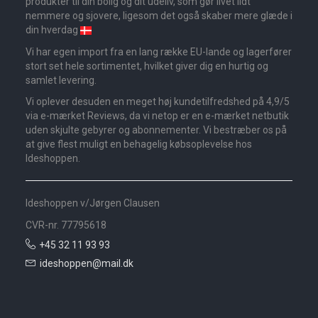
produkter til din bolig og dit udeliv, som gør livet lidt
nemmere og sjovere, ligesom det også skaber mere glæde i
din hverdag
Vi har egen import fra en lang række EU-lande og lagerfører
stort set hele sortimentet, hvilket giver dig en hurtig og
samlet levering.
Vi oplever desuden en meget høj kundetilfredshed på 4,9/5
via e-mærket Reviews, da vi netop er en e-mærket netbutik
uden skjulte gebyrer og abonnementer. Vi bestræber os på
at give flest muligt en behagelig købsoplevelse hos
Ideshoppen.
Ideshoppen v/Jørgen Clausen
CVR-nr. 77795618
+45 32 11 93 93
ideshoppen@mail.dk