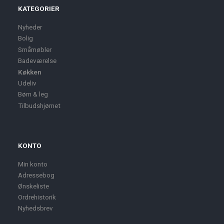
KATEGORIER
Nyheder
Bolig
Småmøbler
Badeværelse
Køkken
Udeliv
Børn & leg
Tilbudshjørnet
KONTO
Min konto
Adressebog
Ønskeliste
Ordrehistorik
Nyhedsbrev