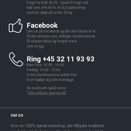
Fragt fra KUN 45,00 - Opnå fri fragt ved
køb over 699,00 kr. til GLS pakkeshop
med en vægt på under 20 kg.
Facebook
Like os på Facebook og bliv den første til at
få det seneste nye, deltage i konkurrencer,
få skarpe tilbud og meget mere.
Like os
her
.
Ring +45 32 11 93 93
Man-Tors: 10.00 - 16.00
Fredag: 10.00 - 15.00
Vores kundeservice sidder klar
til at hjælpe dig alle hverdage.
Se eventuelt også vores
"
Ofte stillede spørgsmål
".
OM OS
Vi er en 100% dansk webshop, der tilbyder kvalitets