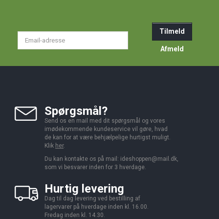
Tilmeld
Email-
adresse
Afmeld
Spørgsmål?
Send os en mail med dit spørgsmål og vores
imødekommende kundeservice vil gøre, hvad
de kan for at være behjælpelige hurtigst muligt.
Klik
her
.
Du kan kontakte os på mail:
ideshoppen@mail.dk,
som vi besvarer inden for 3 hverdage.
Hurtig levering
Dag til dag levering ved bestilling af
lagervarer på hverdage inden kl. 16.00.
Fredag inden kl. 14.30.