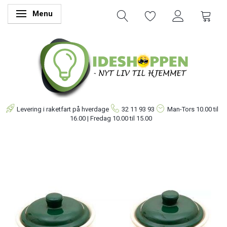
Menu
Skifte navigation
Levering i raketfart på hverdage
32 11 93 93
Man-Tors
10.00 til
16.00 | Fredag 10.00 til 15.00