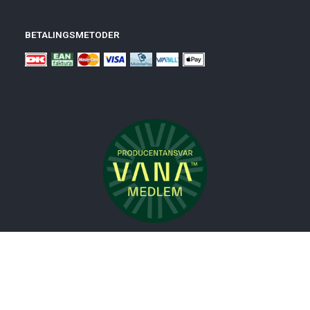
BETALINGSMETODER
Nyheder
Bolig
Småmøbler
Badeværelse
Køkken