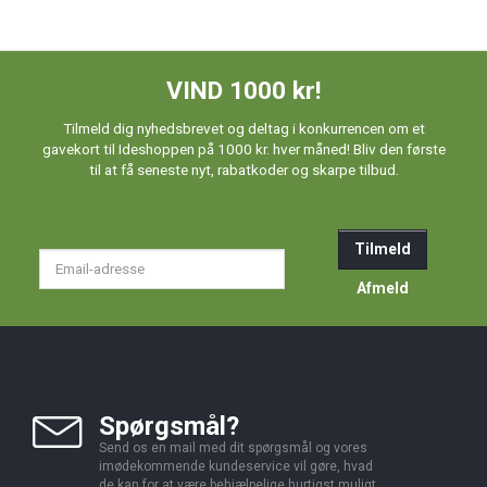
VIND 1000 kr!
Tilmeld dig nyhedsbrevet og deltag i konkurrencen om et
gavekort til Ideshoppen på 1000 kr. hver måned! Bliv den første
til at få seneste nyt, rabatkoder og skarpe tilbud.
Tilmeld
Email-
adresse
Afmeld
Spørgsmål?
Send os en mail med dit spørgsmål og vores
imødekommende kundeservice vil gøre, hvad
de kan for at være behjælpelige hurtigst muligt.