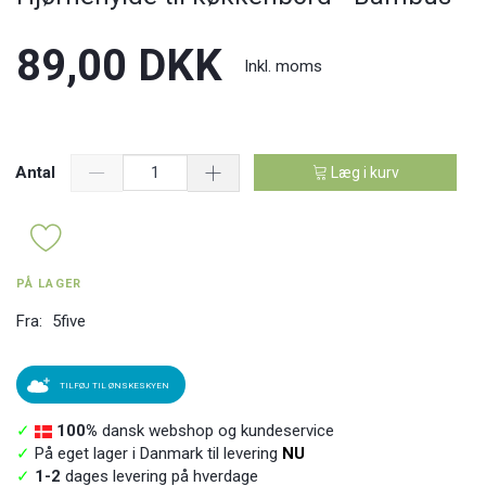
89,00 DKK
Inkl. moms
Antal
Læg i kurv
PÅ LAGER
Fra:
5five
TILFØJ TIL ØNSKESKYEN
✓
100%
dansk webshop og kundeservice
✓
På eget lager i Danmark til levering
NU
✓
1-2
dages levering på hverdage