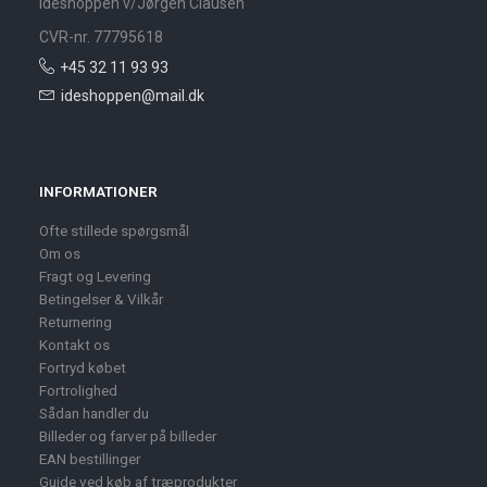
Ideshoppen v/Jørgen Clausen
CVR-nr. 77795618
+45 32 11 93 93
ideshoppen@mail.dk
INFORMATIONER
Ofte stillede spørgsmål
Om os
Fragt og Levering
Betingelser & Vilkår
Returnering
Kontakt os
Fortryd købet
Fortrolighed
Sådan handler du
Billeder og farver på billeder
EAN bestillinger
Guide ved køb af træprodukter