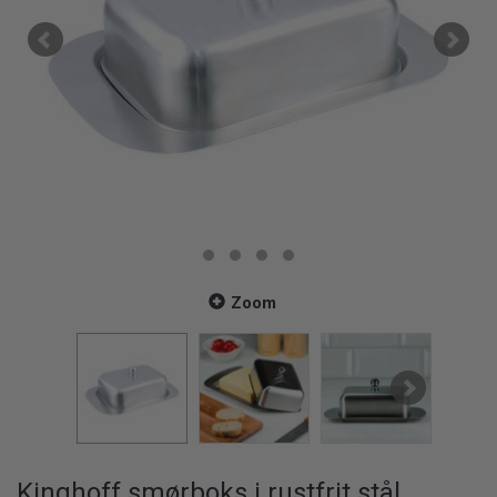
Zoom
Kinghoff smørboks i rustfrit stål