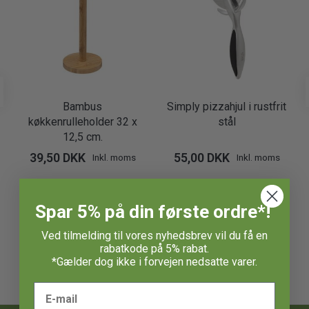
Bambus
Simply pizzahjul i rustfrit
køkkenrulleholder 32 x
stål
12,5 cm.
39,50 DKK
55,00 DKK
Inkl. moms
Inkl. moms
Spar 5% på din første ordre*!
Ved tilmelding til vores nyhedsbrev vil du få en
Relaterede
rabatkode på 5% rabat.
*Gælder dog ikke i forvejen nedsatte varer.