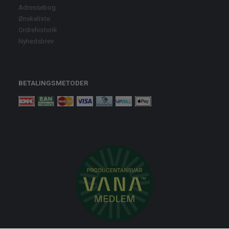
Adressebog
Ønskeliste
Ordrehistorik
Nyhedsbrev
BETALINGSMETODER