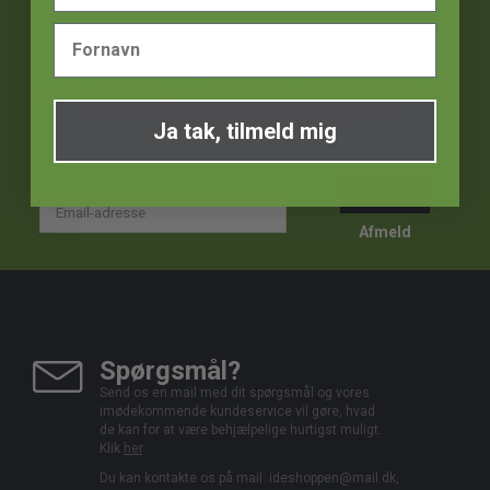
VIND 1000 kr!
Tilmeld dig nyhedsbrevet og deltag i konkurrencen om et
gavekort til Ideshoppen på 1000 kr. hver måned! Bliv den første
til at få seneste nyt, rabatkoder og skarpe tilbud.
Ja tak, tilmeld mig
Tilmeld
Email-
adresse
Afmeld
Spørgsmål?
Send os en mail med dit spørgsmål og vores
imødekommende kundeservice vil gøre, hvad
de kan for at være behjælpelige hurtigst muligt.
Klik
her
.
Du kan kontakte os på mail:
ideshoppen@mail.dk,