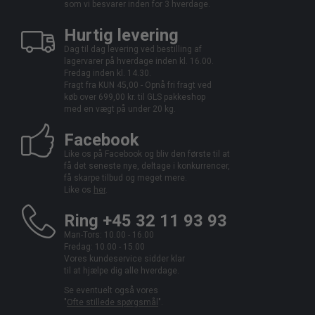
som vi besvarer inden for 3 hverdage.
Hurtig levering
Dag til dag levering ved bestilling af
lagervarer på hverdage inden kl. 16.00.
Fredag inden kl. 14.30.
Fragt fra KUN 45,00 - Opnå fri fragt ved
køb over 699,00 kr. til GLS pakkeshop
med en vægt på under 20 kg.
Facebook
Like os på Facebook og bliv den første til at
få det seneste nye, deltage i konkurrencer,
få skarpe tilbud og meget mere.
Like os
her
.
Ring +45 32 11 93 93
Man-Tors: 10.00 - 16.00
Fredag: 10.00 - 15.00
Vores kundeservice sidder klar
til at hjælpe dig alle hverdage.
Se eventuelt også vores
"
Ofte stillede spørgsmål
".