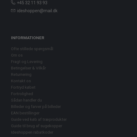
+45 32 11 93 93
ideshoppen@mail.dk
INFORMATIONER
Ofte stillede spørgsmål
Om os
Fragt og Levering
Betingelser & Vilkår
Returnering
Kontakt os
Fortryd købet
Fortrolighed
Sådan handler du
Billeder og farver på billeder
EAN bestillinger
Guide ved køb af træprodukter
Guide til brug af sugekopper
Ideshoppen rabatkoder