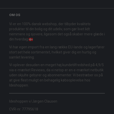
OM OS
Vi er en 100% dansk webshop, der tilbyder kvalitets
produkter til din bolig og dit udeliv, som gør livet lidt
nemmere og sjovere, ligesom det også skaber mere glæde i
din hverdag
Vi har egen import fra en lang række EU-lande og lagerfører
stort set hele sortimentet, hvilket giver dig en hurtig og
samlet levering.
Vi oplever desuden en meget høj kundetilfredshed på 4,9/5
via e-mærket Reviews, da vi netop er en e-mærket netbutik
uden skjulte gebyrer og abonnementer. Vi bestræber os på
at give flest muligt en behagelig købsoplevelse hos
Ideshoppen.
Ideshoppen v/Jørgen Clausen
CVR-nr. 77795618