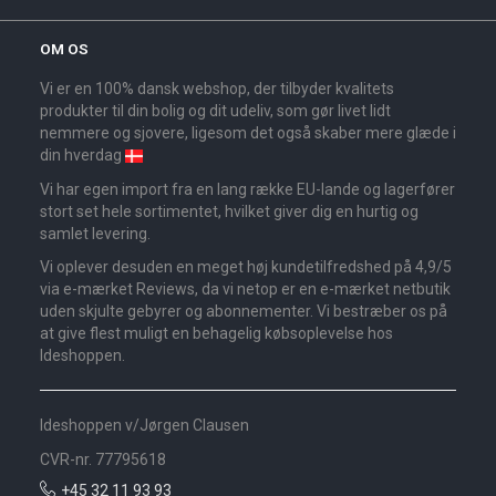
OM OS
Vi er en 100% dansk webshop, der tilbyder kvalitets
produkter til din bolig og dit udeliv, som gør livet lidt
nemmere og sjovere, ligesom det også skaber mere glæde i
din hverdag
Vi har egen import fra en lang række EU-lande og lagerfører
stort set hele sortimentet, hvilket giver dig en hurtig og
samlet levering.
Vi oplever desuden en meget høj kundetilfredshed på 4,9/5
via e-mærket Reviews, da vi netop er en e-mærket netbutik
uden skjulte gebyrer og abonnementer. Vi bestræber os på
at give flest muligt en behagelig købsoplevelse hos
Ideshoppen.
Ideshoppen v/Jørgen Clausen
CVR-nr. 77795618
+45 32 11 93 93