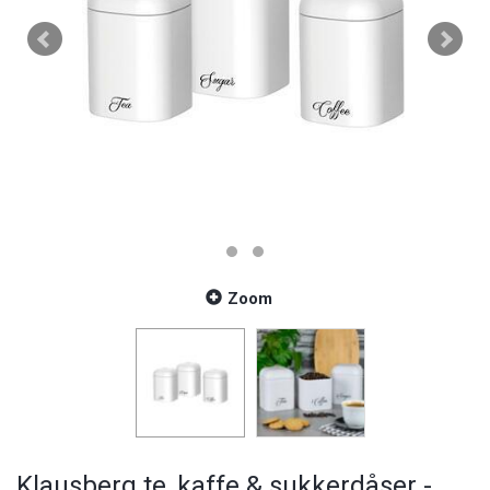
Zoom
Klausberg te, kaffe & sukkerdåser -