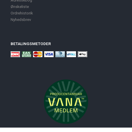
Ønskeliste
Ordrehistorik
Nyhedsbrev
BETALINGSMETODER
Nyheder