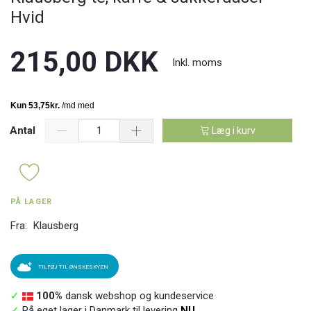
Hvid
215,00 DKK
Inkl. moms
Antal
Læg i kurv
PÅ LAGER
Fra:
Klausberg
TILFØJ TIL ØNSKESKYEN
✓
100%
dansk webshop og kundeservice
✓
På eget lager i Danmark til levering
NU