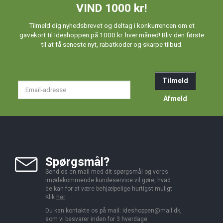
VIND 1000 kr!
Tilmeld dig nyhedsbrevet og deltag i konkurrencen om et
gavekort til Ideshoppen på 1000 kr. hver måned! Bliv den første
til at få seneste nyt, rabatkoder og skarpe tilbud.
Tilmeld
Email-
adresse
Afmeld
Spørgsmål?
Send os en mail med dit spørgsmål og vores
imødekommende kundeservice vil gøre, hvad
de kan for at være behjælpelige hurtigst muligt.
Klik
her
.
Du kan kontakte os på mail:
ideshoppen@mail.dk,
som vi besvarer inden for 3 hverdage.