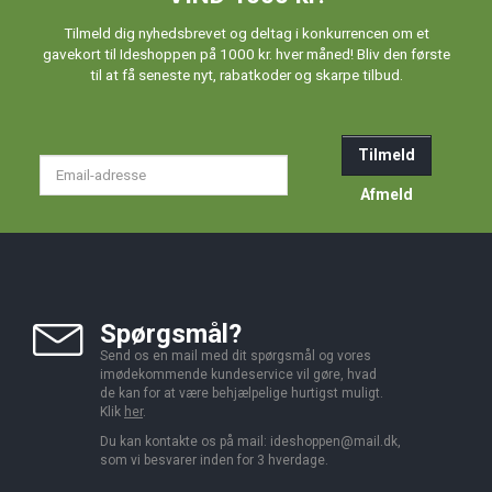
Tilmeld dig nyhedsbrevet og deltag i konkurrencen om et
gavekort til Ideshoppen på 1000 kr. hver måned! Bliv den første
til at få seneste nyt, rabatkoder og skarpe tilbud.
Tilmeld
Email-
adresse
Afmeld
Spørgsmål?
Send os en mail med dit spørgsmål og vores
imødekommende kundeservice vil gøre, hvad
de kan for at være behjælpelige hurtigst muligt.
Klik
her
.
Du kan kontakte os på mail:
ideshoppen@mail.dk,
som vi besvarer inden for 3 hverdage.