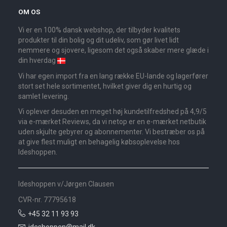
OM OS
Vi er en 100% dansk webshop, der tilbyder kvalitets
produkter til din bolig og dit udeliv, som gør livet lidt
nemmere og sjovere, ligesom det også skaber mere glæde i
din hverdag
Vi har egen import fra en lang række EU-lande og lagerfører
stort set hele sortimentet, hvilket giver dig en hurtig og
samlet levering.
Vi oplever desuden en meget høj kundetilfredshed på 4,9/5
via e-mærket Reviews, da vi netop er en e-mærket netbutik
uden skjulte gebyrer og abonnementer. Vi bestræber os på
at give flest muligt en behagelig købsoplevelse hos
Ideshoppen.
Ideshoppen v/Jørgen Clausen
CVR-nr. 77795618
+45 32 11 93 93
ideshoppen@mail.dk