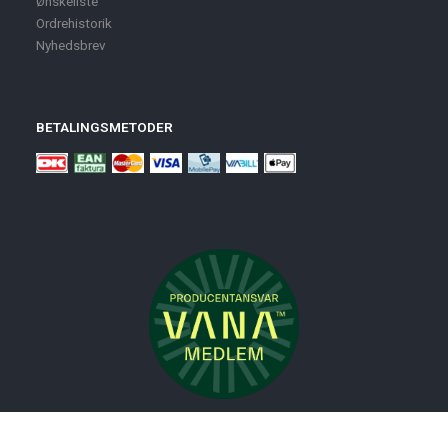
Ønskeliste
Ordrehistorik
Nyhedsbrev
BETALINGSMETODER
Nyheder
Bolig