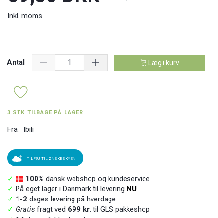
Inkl. moms
Antal
Læg i kurv
3 STK TILBAGE PÅ LAGER
Fra:
Ibili
TILFØJ TIL ØNSKESKYEN
✓
100%
dansk webshop og kundeservice
✓
På eget lager i Danmark til levering
NU
✓
1-2
dages levering på hverdage
✓
Gratis
fragt ved
699 kr.
til GLS pakkeshop