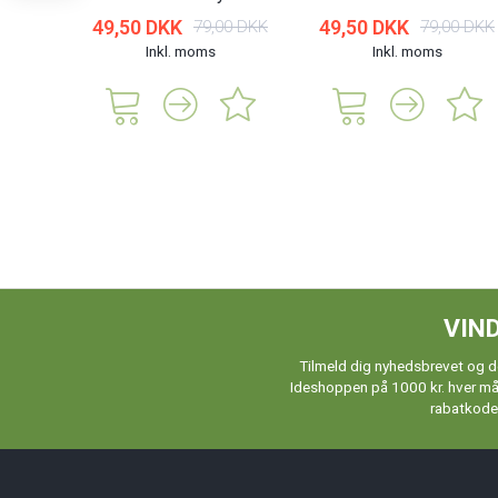
49,50 DKK
49,50 DKK
79,00 DKK
79,00 DKK
Inkl. moms
Inkl. moms
VIND
Tilmeld dig nyhedsbrevet og de
Ideshoppen på 1000 kr. hver måne
rabatkoder