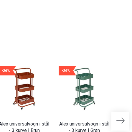
-26%
-26%
-26%
Alex universalvogn i stål
Alex universalvogn i stål
Alex u
- 3 kurve | Brun
- 3 kurve | Grøn
-