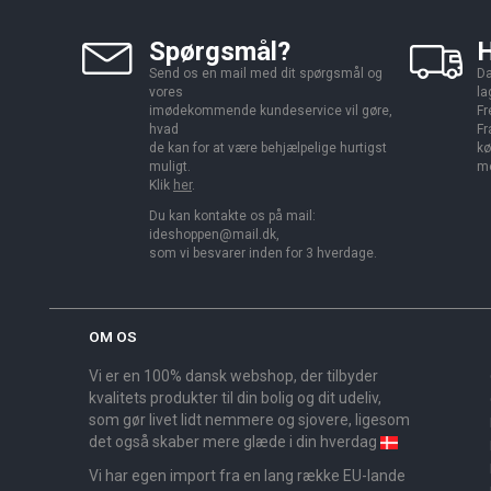
Spørgsmål?
H
Send os en mail med dit spørgsmål og
Da
vores
la
imødekommende kundeservice vil gøre,
Fr
hvad
Fr
de kan for at være behjælpelige hurtigst
kø
muligt.
me
Klik
her
.
Du kan kontakte os på mail:
ideshoppen@mail.dk,
som vi besvarer inden for 3 hverdage.
OM OS
Vi er en 100% dansk webshop, der tilbyder
kvalitets produkter til din bolig og dit udeliv,
som gør livet lidt nemmere og sjovere, ligesom
det også skaber mere glæde i din hverdag
Vi har egen import fra en lang række EU-lande