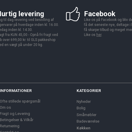
urtig levering
Facebook
g til dag levering ved bestilling af
Like os på Facebook og bliv den
gervarer på hverdage inden kl. 16.00.
få det seneste nye, deltage i
edag inden kl. 14.30.
få skarpe tilbud og meget me
agt fra KUN 45,00 - Opnå fri fragt ved
Like os
her
.
b over 699,00 kr. til GLS pakkeshop
d en vægt på under 20 kg.
INFORMATIONER
KATEGORIER
Ofte stillede spørgsmål
Nyheder
Om os
Bolig
Fragt og Levering
Småmøbler
Betingelser & Vilkår
Badeværelse
Returnering
Køkken