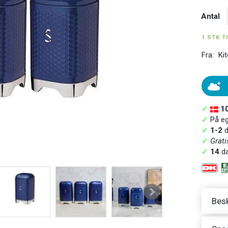
Antal
1 STK T
Fra:
Ki
✓
1
✓
På ege
✓
1-2
d
✓
Grati
✓
14
da
Besk