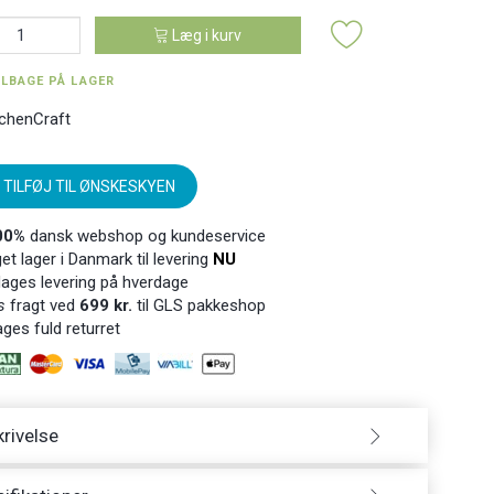
Læg i kurv
ILBAGE PÅ LAGER
tchenCraft
TILFØJ TIL ØNSKESKYEN
00%
dansk webshop og kundeservice
t lager i Danmark til levering
NU
ages levering på hverdage
s
fragt ved
699 kr.
til GLS pakkeshop
ges fuld returret
rivelse