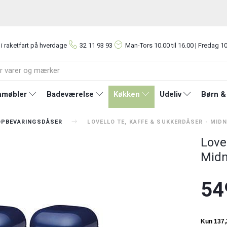
 i raketfart på hverdage
32 11 93 93
Man-Tors
10.00 til 16.00 | Fredag 10
møbler
Badeværelse
Køkken
Udeliv
Børn &
OPBEVARINGSDÅSER
LOVELLO TE, KAFFE & SUKKERDÅSER - MID
Love
Midn
54