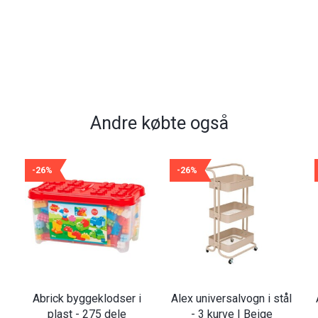
Andre købte også
-26%
-26%
Abrick byggeklodser i
Alex universalvogn i stål
plast - 275 dele
- 3 kurve | Beige