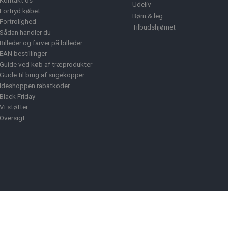
Kontakt os
Udeliv
Fortryd købet
Børn & leg
Fortrolighed
Tilbudshjørnet
Sådan handler du
Billeder og farver på billeder
EAN bestillinger
Guide ved køb af træprodukter
Guide til brug af sugekopper
Ideshoppen rabatkoder
Black Friday
Vi støtter
Oversigt