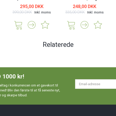
295,00 DKK
248,00 DKK
399,00 DKK
335,00 DKK
Inkl. moms
Inkl. moms
Relaterede
 1000 kr!
Em
ltag i konkurrencen om et gavekort til
ad
d! Bliv den første til at få seneste nyt,
 og skarpe tilbud.