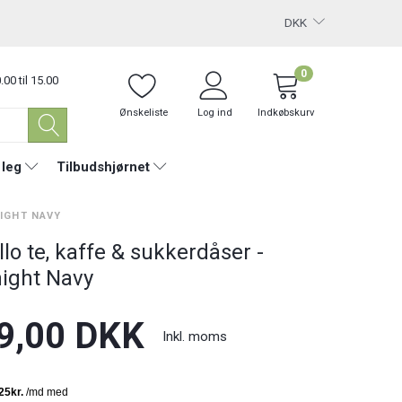
DKK
0
.00 til 15.00
Ønskeliste
Log ind
Indkøbskurv
 leg
Tilbudshjørnet
NIGHT NAVY
llo te, kaffe & sukkerdåser -
ight Navy
9,00 DKK
Inkl. moms