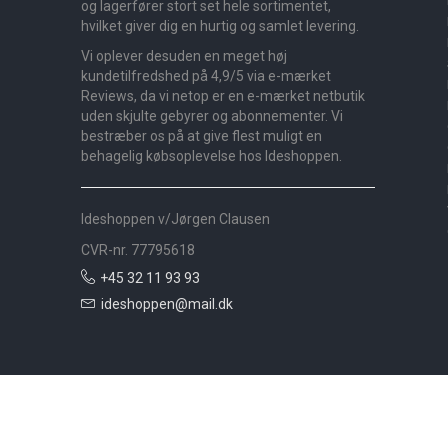
og lagerfører stort set hele sortimentet,
hvilket giver dig en hurtig og samlet levering.
Vi oplever desuden en meget høj
kundetilfredshed på 4,9/5 via e-mærket
Reviews, da vi netop er en e-mærket netbutik
uden skjulte gebyrer og abonnementer. Vi
bestræber os på at give flest muligt en
behagelig købsoplevelse hos Ideshoppen.
Ideshoppen v/Jørgen Clausen
CVR-nr. 77795618
+45 32 11 93 93
ideshoppen@mail.dk
Nyheder
Bolig
Småmøbler