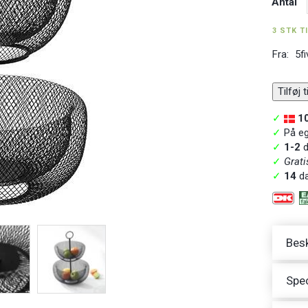
Antal
3 STK T
Fra:
5fi
Tilføj 
✓
1
✓
På ege
✓
1-2
d
✓
Grati
✓
14
da
Besk
Spec