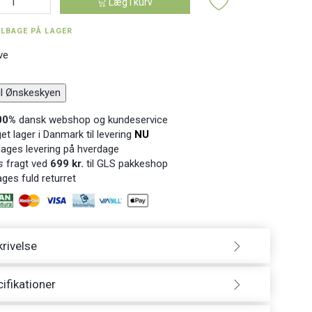
Læg i kurv
ILBAGE PÅ LAGER
ve
til Ønskeskyen
00%
dansk webshop og kundeservice
t lager i Danmark til levering
NU
ages levering på hverdage
s
fragt ved
699 kr.
til GLS pakkeshop
ges fuld returret
rivelse
ifikationer