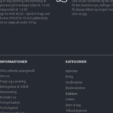
g til dag levering ved bestilling af
Like os på Facebook og bliv den
gervarer på hverdage inden kl. 16.00.
få det seneste nye, deltage i
edag inden kl. 14.30.
få skarpe tilbud og meget me
agt fra KUN 45,00 - Opnå fri fragt ved
Like os
her
.
b over 699,00 kr. til GLS pakkeshop
d en vægt på under 20 kg.
INFORMATIONER
KATEGORIER
Ofte stillede spørgsmål
Nyheder
Om os
Bolig
Fragt og Levering
Småmøbler
Betingelser & Vilkår
Badeværelse
Returnering
Køkken
Kontakt os
Udeliv
Fortryd købet
Børn & leg
Fortrolighed
Tilbudshjørnet