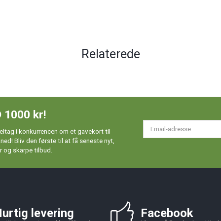
Relaterede
 1000 kr!
Em
ltag i konkurrencen om et gavekort til
ad
d! Bliv den første til at få seneste nyt,
 og skarpe tilbud.
urtig levering
Facebook