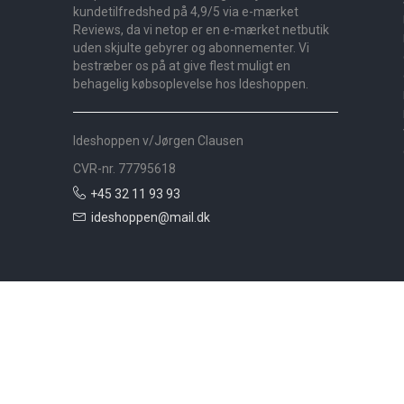
kundetilfredshed på 4,9/5 via e-mærket
Reviews, da vi netop er en e-mærket netbutik
uden skjulte gebyrer og abonnementer. Vi
bestræber os på at give flest muligt en
behagelig købsoplevelse hos Ideshoppen.
Ideshoppen v/Jørgen Clausen
CVR-nr. 77795618
+45 32 11 93 93
ideshoppen@mail.dk
Nyheder
Bolig
Småmøbler
Badeværelse
Køkken
Udeliv