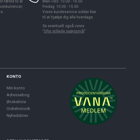
 første til at
Man-Tors: 10.00 - 16.00
 konkurrencer,
Fredag: 10.00 - 15.00
re.
Vores kundeservice sidder klar
til at hjælpe dig alle hverdage.
Se eventuelt også vores
"
Ofte stillede spørgsmål
".
KONTO
Min konto
Adressebog
Ønskeliste
Ordrehistorik
Nyhedsbrev