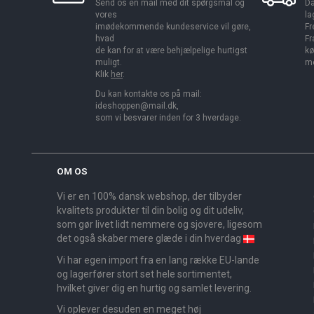
Send os en mail med dit spørgsmål og
Da
vores
la
imødekommende kundeservice vil gøre,
Fr
hvad
Fr
de kan for at være behjælpelige hurtigst
kø
muligt.
me
Klik
her
.
Du kan kontakte os på mail:
ideshoppen@mail.dk,
som vi besvarer inden for 3 hverdage.
OM OS
Vi er en 100% dansk webshop, der tilbyder
kvalitets produkter til din bolig og dit udeliv,
som gør livet lidt nemmere og sjovere, ligesom
det også skaber mere glæde i din hverdag
Vi har egen import fra en lang række EU-lande
og lagerfører stort set hele sortimentet,
hvilket giver dig en hurtig og samlet levering.
Vi oplever desuden en meget høj