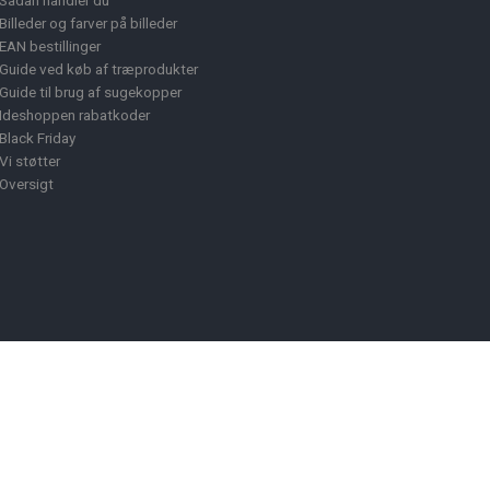
Sådan handler du
Billeder og farver på billeder
EAN bestillinger
Guide ved køb af træprodukter
Guide til brug af sugekopper
Ideshoppen rabatkoder
Black Friday
Vi støtter
Oversigt