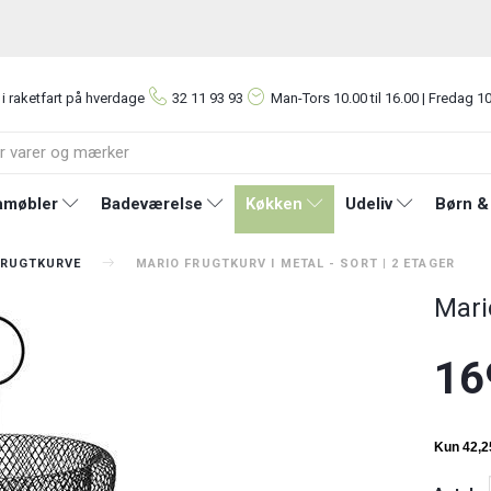
 i raketfart på hverdage
32 11 93 93
Man-Tors
10.00 til 16.00 | Fredag 10
møbler
Badeværelse
Køkken
Udeliv
Børn &
FRUGTKURVE
MARIO FRUGTKURV I METAL - SORT | 2 ETAGER
Mario
16