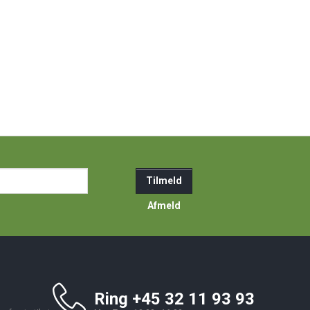
ail-
Tilmeld
resse
Afmeld
Ring +45 32 11 93 93