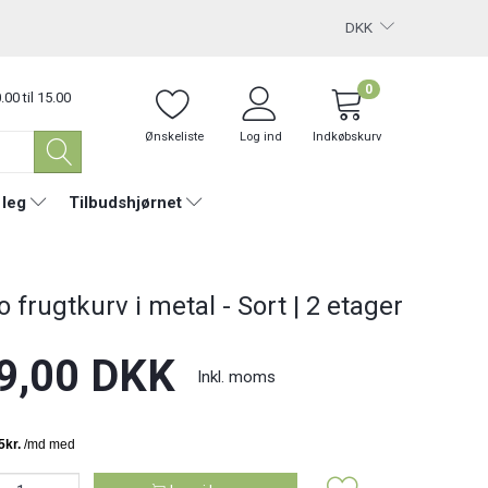
DKK
0
.00 til 15.00
Ønskeliste
Log ind
Indkøbskurv
 leg
Tilbudshjørnet
 frugtkurv i metal - Sort | 2 etager
9,00 DKK
Inkl. moms