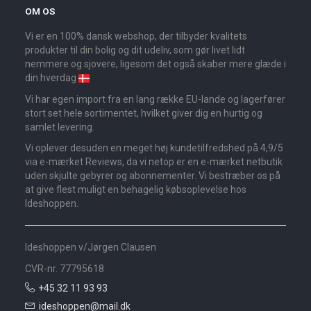
OM OS
Vi er en 100% dansk webshop, der tilbyder kvalitets
produkter til din bolig og dit udeliv, som gør livet lidt
nemmere og sjovere, ligesom det også skaber mere glæde i
din hverdag
Vi har egen import fra en lang række EU-lande og lagerfører
stort set hele sortimentet, hvilket giver dig en hurtig og
samlet levering.
Vi oplever desuden en meget høj kundetilfredshed på 4,9/5
via e-mærket Reviews, da vi netop er en e-mærket netbutik
uden skjulte gebyrer og abonnementer. Vi bestræber os på
at give flest muligt en behagelig købsoplevelse hos
Ideshoppen.
Ideshoppen v/Jørgen Clausen
CVR-nr. 77795618
+45 32 11 93 93
ideshoppen@mail.dk