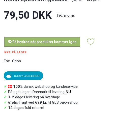
79,50 DKK
Inkl. moms
Få besked når produktet kommer igen
IKKE PÅ LAGER
Fra:
Orion
TILFØJ TIL ØNSKESKYEN
✓
100%
dansk webshop og kundeservice
✓
På eget lager i Danmark til levering
NU
✓
1-2
dages levering på hverdage
✓
Gratis
fragt ved
699 kr.
til GLS pakkeshop
✓
14
dages fuld returret