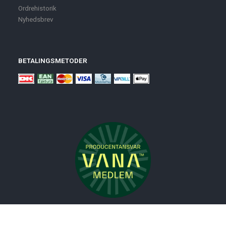
Ordrehistorik
Nyhedsbrev
BETALINGSMETODER
Nyheder
Bolig