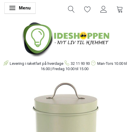
Menu
Skifte navigation
Levering i raketfart på hverdage
32 11 93 93
Man-Tors
10.00 til
16.00 | Fredag 10.00 til 15.00