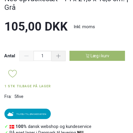
Grå
105,00 DKK
Inkl. moms
Antal
Læg i kurv
1 STK TILBAGE PÅ LAGER
Fra:
5five
TILFØJ TIL ØNSKESKYEN
✓
100%
dansk webshop og kundeservice
✓
På eget lager i Danmark til levering
NU