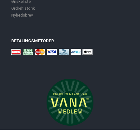
Ønskeliste
Ordrehistorik
Nyhedsbrev
BETALINGSMETODER
Nyheder
Bolig