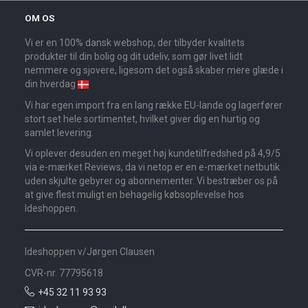
OM OS
Vi er en 100% dansk webshop, der tilbyder kvalitets
produkter til din bolig og dit udeliv, som gør livet lidt
nemmere og sjovere, ligesom det også skaber mere glæde i
din hverdag
Vi har egen import fra en lang række EU-lande og lagerfører
stort set hele sortimentet, hvilket giver dig en hurtig og
samlet levering.
Vi oplever desuden en meget høj kundetilfredshed på 4,9/5
via e-mærket Reviews, da vi netop er en e-mærket netbutik
uden skjulte gebyrer og abonnementer. Vi bestræber os på
at give flest muligt en behagelig købsoplevelse hos
Ideshoppen.
Ideshoppen v/Jørgen Clausen
CVR-nr. 77795618
+45 32 11 93 93