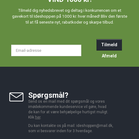
Tilmeld dig nyhedsbrevet og deltag i konkurrencen om et
gavekort til Ideshoppen på 1000 kr. hver måned! Bliv den første
til at få seneste nyt, rabatkoder og skarpe tilbud.
Tilmeld
Email-
adresse
Afmeld
Spørgsmål?
Send os en mail med dit spørgsmål og vores
imødekommende kundeservice vil gøre, hvad
de kan for at være behjælpelige hurtigst muligt.
Klik
her
.
Du kan kontakte os på mail:
ideshoppen@mail.dk,
som vi besvarer inden for 3 hverdage.