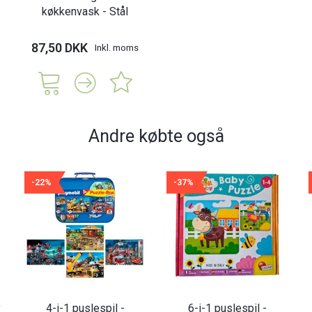
køkkenvask - Stål
87,50 DKK
Inkl. moms
Andre købte også
-22%
-37%
y
4-i-1 puslespil -
6-i-1 puslespil -