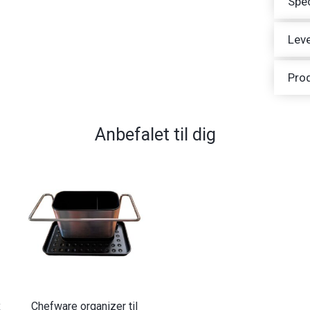
Spec
Leve
Pro
Anbefalet til dig
x
Chefware organizer til