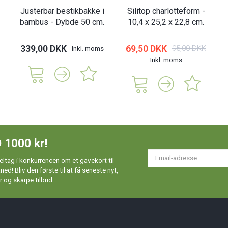
Justerbar bestikbakke i
Silitop charlotteform -
bambus - Dybde 50 cm.
10,4 x 25,2 x 22,8 cm.
339,00 DKK
69,50 DKK
95,00 DKK
Inkl. moms
Inkl. moms
 1000 kr!
Em
ltag i konkurrencen om et gavekort til
ad
d! Bliv den første til at få seneste nyt,
 og skarpe tilbud.