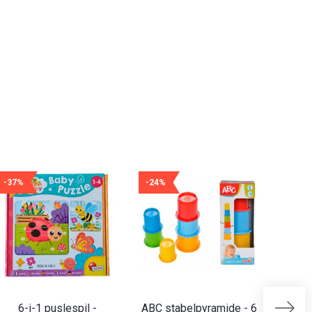
-37%
-24%
-21%
6-i-1 puslespil -
ABC stabelpyramide - 6
Abrick