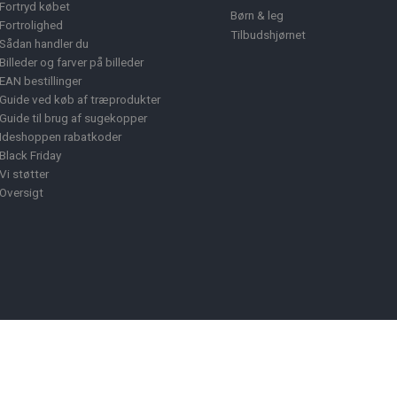
Fortryd købet
Børn & leg
Fortrolighed
Tilbudshjørnet
Sådan handler du
Billeder og farver på billeder
EAN bestillinger
Guide ved køb af træprodukter
Guide til brug af sugekopper
Ideshoppen rabatkoder
Black Friday
Vi støtter
Oversigt