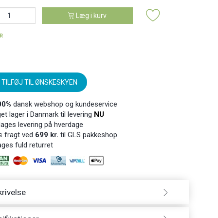
Læg i kurv
ER
TILFØJ TIL ØNSKESKYEN
00%
dansk webshop og kundeservice
t lager i Danmark til levering
NU
ages levering på hverdage
s
fragt ved
699 kr.
til GLS pakkeshop
ges fuld returret
rivelse