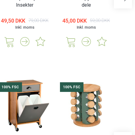
Insekter
dele
| 
49,50 DKK
45,00 DKK
79,00 DKK
59,00 DKK
Inkl. moms
Inkl. moms
285,
100% FSC
100% FSC