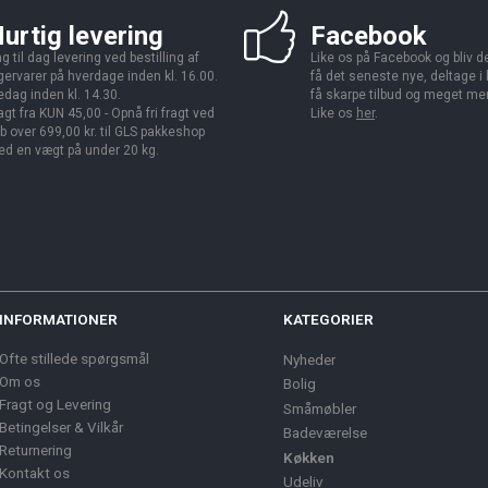
urtig levering
Facebook
g til dag levering ved bestilling af
Like os på Facebook og bliv den
gervarer på hverdage inden kl. 16.00.
få det seneste nye, deltage i
edag inden kl. 14.30.
få skarpe tilbud og meget me
agt fra KUN 45,00 - Opnå fri fragt ved
Like os
her
.
b over 699,00 kr. til GLS pakkeshop
d en vægt på under 20 kg.
INFORMATIONER
KATEGORIER
Ofte stillede spørgsmål
Nyheder
Om os
Bolig
Fragt og Levering
Småmøbler
Betingelser & Vilkår
Badeværelse
Returnering
Køkken
Kontakt os
Udeliv