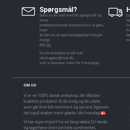
Spørgsmål?
H
Send os en mail med dit spørgsmål og
Da
vores
la
imødekommende kundeservice vil gøre,
Fr
hvad
Fr
de kan for at være behjælpelige hurtigst
kø
muligt.
me
Klik
her
.
Du kan kontakte os på mail:
ideshoppen@mail.dk,
som vi besvarer inden for 3 hverdage.
OM OS
Vi er en 100% dansk webshop, der tilbyder
kvalitets produkter til din bolig og dit udeliv,
som gør livet lidt nemmere og sjovere, ligesom
det også skaber mere glæde i din hverdag
Vi har egen import fra en lang række EU-lande
og lagerfører stort set hele sortimentet,