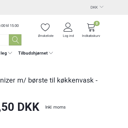
DKK
0
.00 til 15.00
Ønskeliste
Log ind
Indkøbskurv
 leg
Tilbudshjørnet
N
nizer m/ børste til køkkenvask -
,50 DKK
Inkl. moms