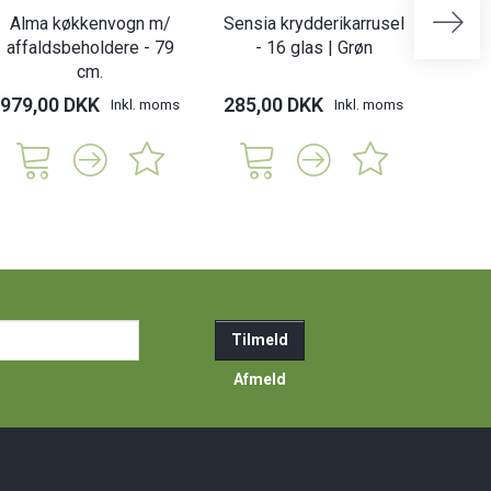
Alma køkkenvogn m/
Sensia krydderikarrusel
Luca b
affaldsbeholdere - 79
- 16 glas | Grøn
cm.
979,00 DKK
285,00 DKK
159,
Inkl. moms
Inkl. moms
ail-
Tilmeld
resse
Afmeld