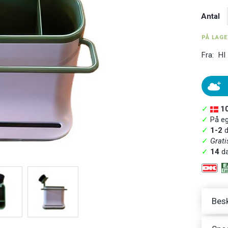
Antal
PÅ LAG
Fra:
HI
✓
1
✓
På ege
✓
1-2
d
✓
Grati
✓
14
da
Besk