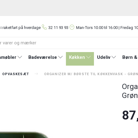
 i raketfart på hverdage
32 11 93 93
Man-Tors
10.00 til 16.00 | Fredag 10
møbler
Badeværelse
Køkken
Udeliv
Børn &
OPVASKESÆT
ORGANIZER M/ BØRSTE TIL KØKKENVASK - GRØ
Orga
Grøn
87