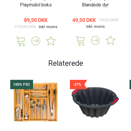
Playmobil boks
Blandede dyr
89,50 DKK
49,50 DKK
79,00 DKK
115,00 DKK
Inkl. moms
Inkl. moms
Relaterede
100% FSC
-27%