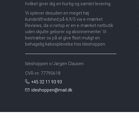
hvilket giver dig en hurtig og samlet levering.
Vi oplever desuden en meget høj
kundetilfredshed på 4,9/5 via e-mærket
Reviews, da vi netop er en e-mærket netbutik
uden skjulte gebyrer og abonnementer. Vi
bestræber os på at give flest muligt en
behagelig købsoplevelse hos Ideshoppen.
Ideshoppen v/Jørgen Clausen
CVR-nr. 77795618
+45 32 11 93 93
ideshoppen@mail.dk
Nyheder
Bolig
Småmøbler
Badeværelse