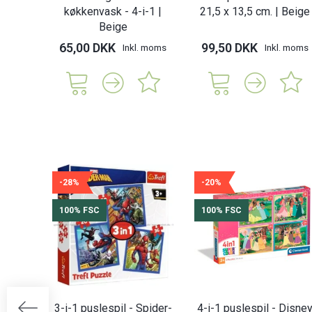
køkkenvask - 4-i-1 |
21,5 x 13,5 cm. | Beige
Beige
65,00 DKK
99,50 DKK
Inkl. moms
Inkl. moms
-28%
-20%
100% FSC
100% FSC
3-i-1 puslespil - Spider-
4-i-1 puslespil - Disne