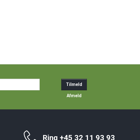
ail-
Tilmeld
resse
Afmeld
Ring +45 32 11 93 93