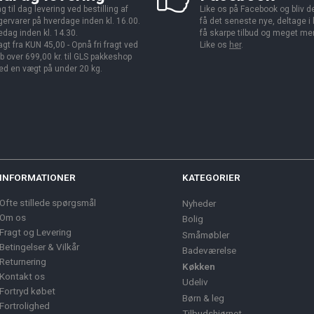
g til dag levering ved bestilling af
Like os på Facebook og bliv den
gervarer på hverdage inden kl. 16.00.
få det seneste nye, deltage i
edag inden kl. 14.30.
få skarpe tilbud og meget me
agt fra KUN 45,00 - Opnå fri fragt ved
Like os
her
.
b over 699,00 kr. til GLS pakkeshop
d en vægt på under 20 kg.
INFORMATIONER
KATEGORIER
Ofte stillede spørgsmål
Nyheder
Om os
Bolig
Fragt og Levering
Småmøbler
Betingelser & Vilkår
Badeværelse
Returnering
Køkken
Kontakt os
Udeliv
Fortryd købet
Børn & leg
Fortrolighed
Tilbudshjørnet