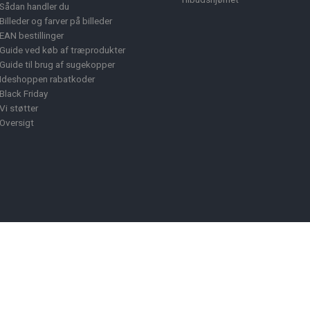
Sådan handler du
Billeder og farver på billeder
EAN bestillinger
Guide ved køb af træprodukter
Guide til brug af sugekopper
Ideshoppen rabatkoder
Black Friday
Vi støtter
Oversigt