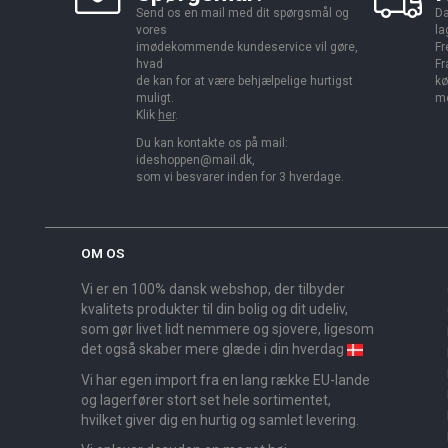
Send os en mail med dit spørgsmål og
Da
vores
la
imødekommende kundeservice vil gøre,
Fr
hvad
Fr
de kan for at være behjælpelige hurtigst
kø
muligt.
me
Klik
her
.
Du kan kontakte os på mail:
ideshoppen@mail.dk,
som vi besvarer inden for 3 hverdage.
OM OS
Vi er en 100% dansk webshop, der tilbyder
kvalitets produkter til din bolig og dit udeliv,
som gør livet lidt nemmere og sjovere, ligesom
det også skaber mere glæde i din hverdag
Vi har egen import fra en lang række EU-lande
og lagerfører stort set hele sortimentet,
hvilket giver dig en hurtig og samlet levering.