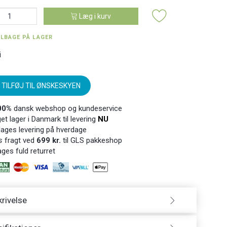
Læg i kurv
ILBAGE PÅ LAGER
i
TILFØJ TIL ØNSKESKYEN
00%
dansk webshop og kundeservice
t lager i Danmark til levering
NU
ages levering på hverdage
s
fragt ved
699 kr.
til GLS pakkeshop
ges fuld returret
rivelse