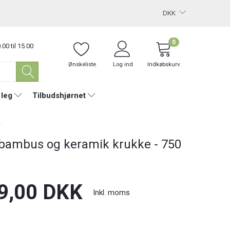
DKK
0
.00 til 15.00
Ønskeliste
Log ind
Indkøbskurv
 leg
Tilbudshjørnet
.
 bambus og keramik krukke - 750
9,00 DKK
Inkl. moms