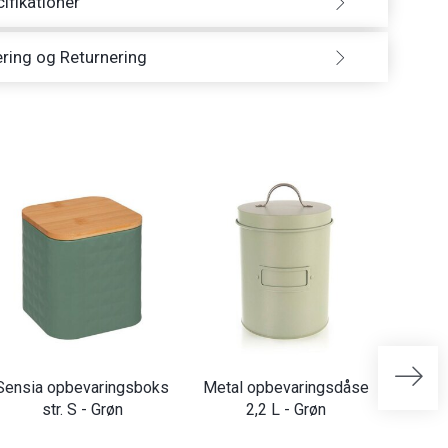
ifikationer
ring og Returnering
Sensia opbevaringsboks
Metal opbevaringsdåse
Opbe
str. S - Grøn
2,2 L - Grøn
kaffe,