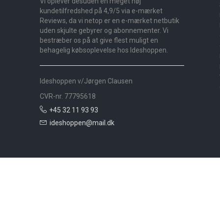
Vi oplever desuden en meget høj
kundetilfredshed på 4,9/5 via e-mærket
Reviews, da vi netop er en e-mærket netbutik
uden skjulte gebyrer og abonnementer. Vi
bestræber os på at give flest muligt en
behagelig købsoplevelse hos Ideshoppen.
Ideshoppen v/Jørgen Clausen
CVR-nr. 77795618
+45 32 11 93 93
ideshoppen@mail.dk
Nyheder
Bolig
Småmøbler
Badeværelse
Køkken
Udeliv