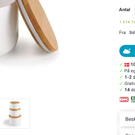
Antal
1 STK T
Fra:
Ibil
✓
1
✓
På ege
✓
1-2
d
✓
Grati
✓
14
da
Besk