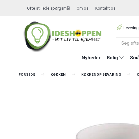
Ofte stillede spørgsmål
Om os
Kontakt os
Levering
Nyheder
Bolig
Små
FORSIDE
KØKKEN
KØKKENOPBEVARING