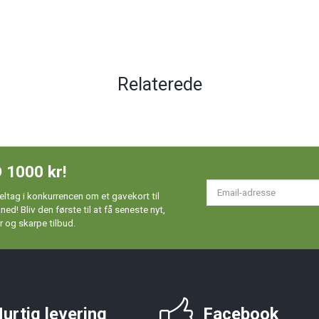
Relaterede
 1000 kr!
Em
ltag i konkurrencen om et gavekort til
ad
d! Bliv den første til at få seneste nyt,
 og skarpe tilbud.
urtig levering
Facebook