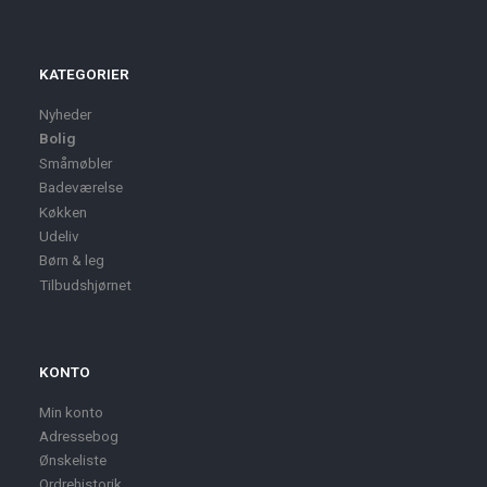
KATEGORIER
Nyheder
Bolig
Småmøbler
Badeværelse
Køkken
Udeliv
Børn & leg
Tilbudshjørnet
KONTO
Min konto
Adressebog
Ønskeliste
Ordrehistorik