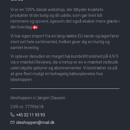
Vi er en 100% dansk webshop, der tilbyder kvalitets
produkter til din bolig og dit udeliv, som gør livet lidt
nemmere og sjovere, ligesom det også skaber mere glæde i
din hverdag
Vi har egen import fra en lang række EU-lande og lagerfører
stort set hele sortimentet, hvilket giver dig en hurtig og
samlet levering.
Vi oplever desuden en meget høj kundetilfredshed på 4,9/5
via e-mærket Reviews, da vi netop er en e-mærket netbutik
uden skjulte gebyrer og abonnementer. Vi bestræber os på
at give flest muligt en behagelig købsoplevelse hos
Ideshoppen.
Ideshoppen v/Jørgen Clausen
CVR-nr. 77795618
+45 32 11 93 93
ideshoppen@mail.dk