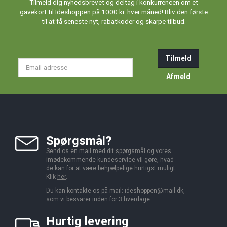
Tilmeld dig nyhedsbrevet og deltag i konkurrencen om et
gavekort til Ideshoppen på 1000 kr. hver måned! Bliv den første
til at få seneste nyt, rabatkoder og skarpe tilbud.
Tilmeld
Email-
adresse
Afmeld
Spørgsmål?
Send os en mail med dit spørgsmål og vores
imødekommende kundeservice vil gøre, hvad
de kan for at være behjælpelige hurtigst muligt.
Klik
her
.
Du kan kontakte os på mail:
ideshoppen@mail.dk,
som vi besvarer inden for 3 hverdage.
Hurtig levering