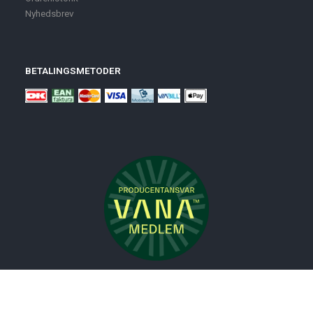
Nyhedsbrev
BETALINGSMETODER
Nyheder
Bolig
Småmøbler