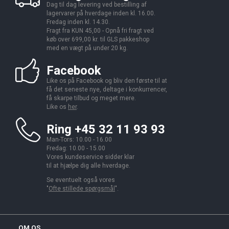
Dag til dag levering ved bestilling af
lagervarer på hverdage inden kl. 16.00.
Fredag inden kl. 14.30.
Fragt fra KUN 45,00 - Opnå fri fragt ved
køb over 699,00 kr. til GLS pakkeshop
med en vægt på under 20 kg.
Facebook
Like os på Facebook og bliv den første til at
få det seneste nye, deltage i konkurrencer,
få skarpe tilbud og meget mere.
Like os
her
.
Ring +45 32 11 93 93
Man-Tors: 10.00 - 16.00
Fredag: 10.00 - 15.00
Vores kundeservice sidder klar
til at hjælpe dig alle hverdage.
Se eventuelt også vores
"
Ofte stillede spørgsmål
".
OM OS