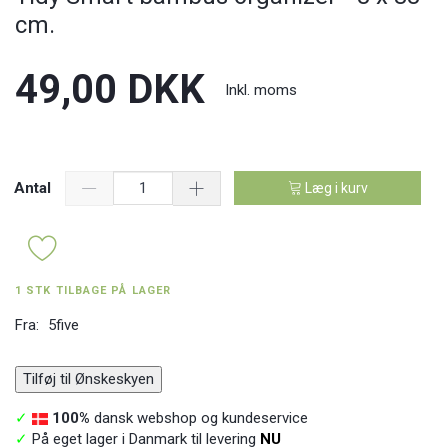
cm.
49,00 DKK
Inkl. moms
Antal
Læg i kurv
1 STK TILBAGE PÅ LAGER
Fra:
5five
Tilføj til Ønskeskyen
✓
100%
dansk webshop og kundeservice
✓
På eget lager i Danmark til levering
NU