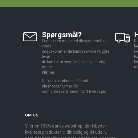
Spørgsmål?
H
Send os en mail med dit spørgsmål og
Da
vores
la
imødekommende kundeservice vil gøre,
Fr
hvad
Fr
de kan for at være behjælpelige hurtigst
kø
muligt.
me
Klik
her
.
Du kan kontakte os på mail:
ideshoppen@mail.dk,
som vi besvarer inden for 3 hverdage.
OM OS
Vi er en 100% dansk webshop, der tilbyder
kvalitets produkter til din bolig og dit udeliv,