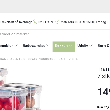
 i raketfart på hverdage
32 11 93 93
Man-Tors
10.00 til 16.00 | Fredag 10
møbler
Badeværelse
Køkken
Udeliv
Børn &
TRANSPARENTE OPBEVARINGSBOKSE I SÆT - 7 STK.
Tran
7 stk
14