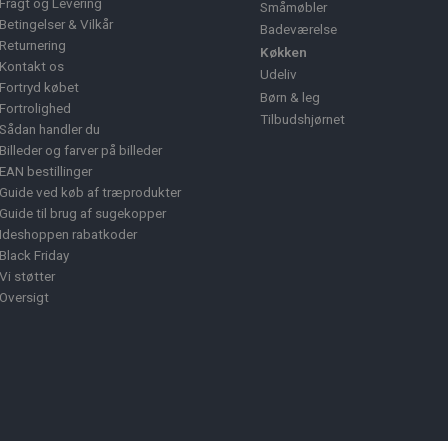
Fragt og Levering
Småmøbler
Betingelser & Vilkår
Badeværelse
Returnering
Køkken
Kontakt os
Udeliv
Fortryd købet
Børn & leg
Fortrolighed
Tilbudshjørnet
Sådan handler du
Billeder og farver på billeder
EAN bestillinger
Guide ved køb af træprodukter
Guide til brug af sugekopper
Ideshoppen rabatkoder
Black Friday
Vi støtter
Oversigt