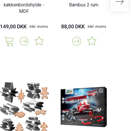
køkkenbordshylde -
Bambus 2 rum
køkke
MDF
149,00 DKK
88,00 DKK
249,
Inkl. moms
Inkl. moms