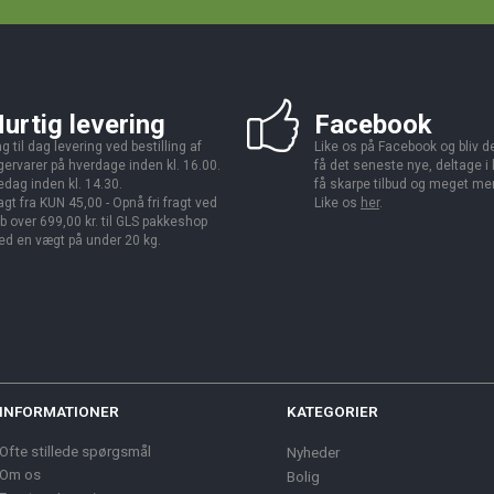
urtig levering
Facebook
g til dag levering ved bestilling af
Like os på Facebook og bliv den
gervarer på hverdage inden kl. 16.00.
få det seneste nye, deltage i
edag inden kl. 14.30.
få skarpe tilbud og meget me
agt fra KUN 45,00 - Opnå fri fragt ved
Like os
her
.
b over 699,00 kr. til GLS pakkeshop
d en vægt på under 20 kg.
INFORMATIONER
KATEGORIER
Ofte stillede spørgsmål
Nyheder
Om os
Bolig