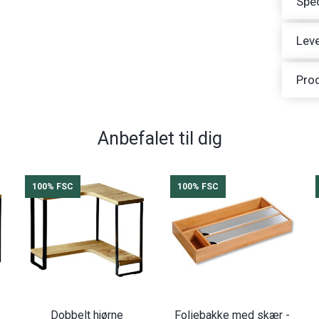
Spec
Leve
Pro
Anbefalet til dig
100% FSC
100% FSC
Dobbelt hjørne
Foliebakke med skær -