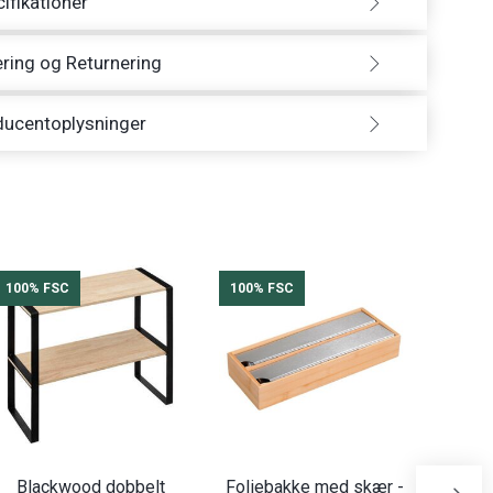
ifikationer
ring og Returnering
ducentoplysninger
100% FSC
100% FSC
100%
Blackwood dobbelt
Foliebakke med skær -