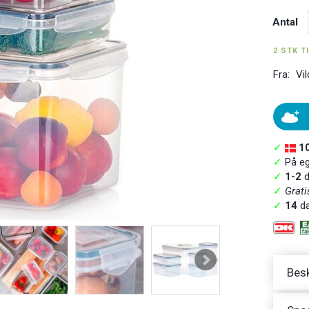
Antal
2 STK T
Fra:
Vil
✓
1
✓
På ege
✓
1-2
d
✓
Grati
✓
14
da
Besk