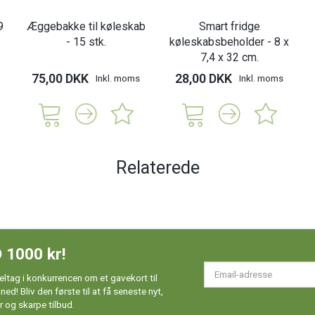
9
Æggebakke til køleskab
Smart fridge
- 15 stk.
køleskabsbeholder - 8 x
7,4 x 32 cm.
75,00 DKK
28,00 DKK
Inkl. moms
Inkl. moms
Relaterede
 1000 kr!
Em
ltag i konkurrencen om et gavekort til
ad
d! Bliv den første til at få seneste nyt,
 og skarpe tilbud.