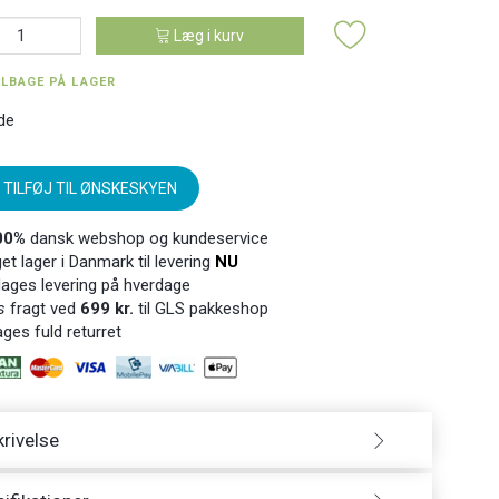
Læg i kurv
ILBAGE PÅ LAGER
de
TILFØJ TIL ØNSKESKYEN
00%
dansk webshop og kundeservice
t lager i Danmark til levering
NU
ages levering på hverdage
s
fragt ved
699 kr.
til GLS pakkeshop
ges fuld returret
rivelse