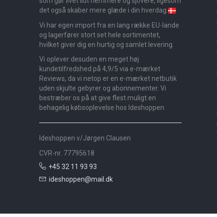
som gør livet lidt nemmere og sjovere, ligesom
det også skaber mere glæde i din hverdag
Vi har egen import fra en lang række EU-lande
og lagerfører stort set hele sortimentet,
hvilket giver dig en hurtig og samlet levering.
Vi oplever desuden en meget høj
kundetilfredshed på 4,9/5 via e-mærket
Reviews, da vi netop er en e-mærket netbutik
uden skjulte gebyrer og abonnementer. Vi
bestræber os på at give flest muligt en
behagelig købsoplevelse hos Ideshoppen.
Ideshoppen v/Jørgen Clausen
CVR-nr. 77795618
+45 32 11 93 93
ideshoppen@mail.dk