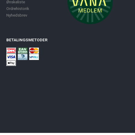
Ønskeliste
Ordrehistorik
Nyhedsbrev
BETALINGSMETODER