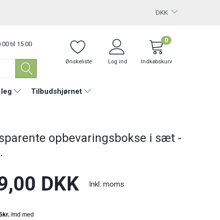
DKK
0
.00 til 15.00
Ønskeliste
Log ind
Indkøbskurv
 leg
Tilbudshjørnet
sparente opbevaringsbokse i sæt -
.
9,00 DKK
Inkl. moms