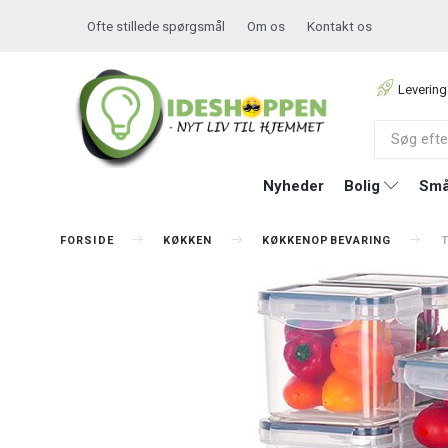
Ofte stillede spørgsmål
Om os
Kontakt os
Levering
Nyheder
Bolig
Små
FORSIDE
KØKKEN
KØKKENOPBEVARING