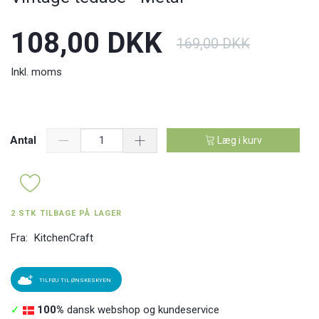
108,00 DKK
169,00 DKK
Inkl. moms
Antal
Læg i kurv
2 STK TILBAGE PÅ LAGER
Fra:
KitchenCraft
TILFØJ TIL ØNSKESKYEN
✓
100%
dansk webshop og kundeservice