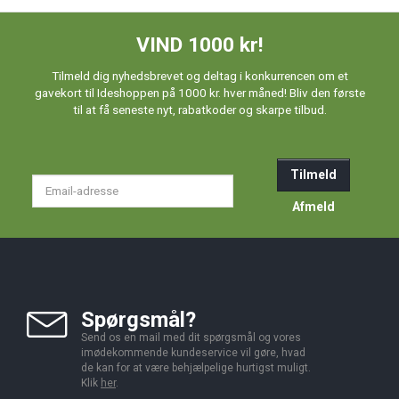
VIND 1000 kr!
Tilmeld dig nyhedsbrevet og deltag i konkurrencen om et
gavekort til Ideshoppen på 1000 kr. hver måned! Bliv den første
til at få seneste nyt, rabatkoder og skarpe tilbud.
Tilmeld
Email-
adresse
Afmeld
Spørgsmål?
Send os en mail med dit spørgsmål og vores
imødekommende kundeservice vil gøre, hvad
de kan for at være behjælpelige hurtigst muligt.
Klik
her
.