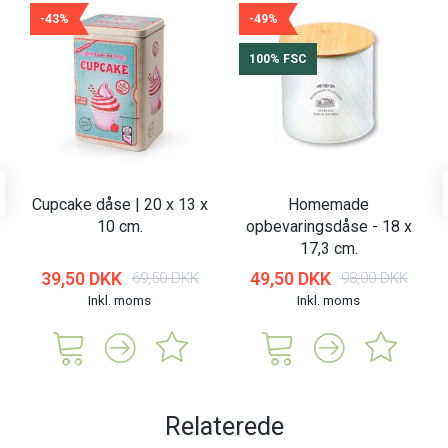
-43%
-49%
100% FSC
Cupcake dåse | 20 x 13 x
Homemade
10 cm.
opbevaringsdåse - 18 x
17,3 cm.
39,50 DKK
49,50 DKK
69,50 DKK
98,00 DKK
Inkl. moms
Inkl. moms
Relaterede