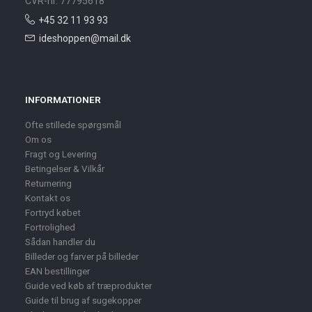
CVR-nr. 77795618
+45 32 11 93 93
ideshoppen@mail.dk
INFORMATIONER
Ofte stillede spørgsmål
Om os
Fragt og Levering
Betingelser & Vilkår
Returnering
Kontakt os
Fortryd købet
Fortrolighed
Sådan handler du
Billeder og farver på billeder
EAN bestillinger
Guide ved køb af træprodukter
Guide til brug af sugekopper