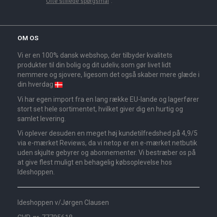
"
Ofte stillede spørgsmål
".
OM OS
Vi er en 100% dansk webshop, der tilbyder kvalitets
produkter til din bolig og dit udeliv, som gør livet lidt
nemmere og sjovere, ligesom det også skaber mere glæde i
din hverdag
Vi har egen import fra en lang række EU-lande og lagerfører
stort set hele sortimentet, hvilket giver dig en hurtig og
samlet levering.
Vi oplever desuden en meget høj kundetilfredshed på 4,9/5
via e-mærket Reviews, da vi netop er en e-mærket netbutik
uden skjulte gebyrer og abonnementer. Vi bestræber os på
at give flest muligt en behagelig købsoplevelse hos
Ideshoppen.
Ideshoppen v/Jørgen Clausen