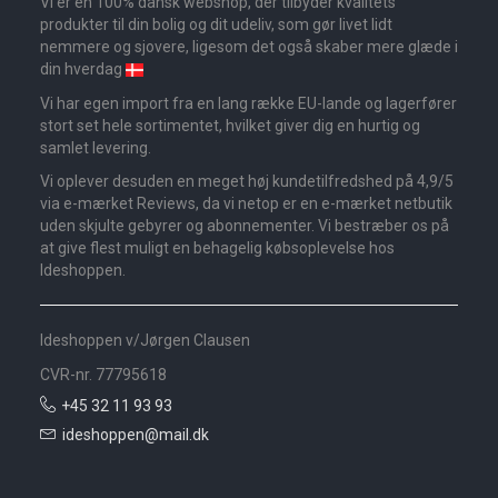
Vi er en 100% dansk webshop, der tilbyder kvalitets
produkter til din bolig og dit udeliv, som gør livet lidt
nemmere og sjovere, ligesom det også skaber mere glæde i
din hverdag
Vi har egen import fra en lang række EU-lande og lagerfører
stort set hele sortimentet, hvilket giver dig en hurtig og
samlet levering.
Vi oplever desuden en meget høj kundetilfredshed på 4,9/5
via e-mærket Reviews, da vi netop er en e-mærket netbutik
uden skjulte gebyrer og abonnementer. Vi bestræber os på
at give flest muligt en behagelig købsoplevelse hos
Ideshoppen.
Ideshoppen v/Jørgen Clausen
CVR-nr. 77795618
+45 32 11 93 93
ideshoppen@mail.dk