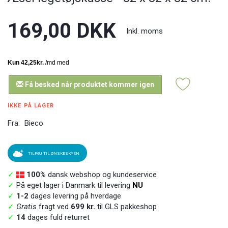
169,00 DKK
Inkl. moms
Få besked når produktet kommer igen
IKKE PÅ LAGER
Fra:
Bieco
TILFØJ TIL ØNSKESKYEN
✓
100%
dansk webshop og kundeservice
✓
På eget lager i Danmark til levering
NU
✓
1-2
dages levering på hverdage
✓
Gratis
fragt ved
699 kr.
til GLS pakkeshop
✓
14
dages fuld returret