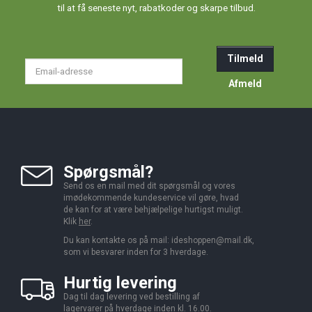
til at få seneste nyt, rabatkoder og skarpe tilbud.
Tilmeld
Email-
adresse
Afmeld
Spørgsmål?
Send os en mail med dit spørgsmål og vores
imødekommende kundeservice vil gøre, hvad
de kan for at være behjælpelige hurtigst muligt.
Klik
her
.
Du kan kontakte os på mail:
ideshoppen@mail.dk,
som vi besvarer inden for 3 hverdage.
Hurtig levering
Dag til dag levering ved bestilling af
lagervarer på hverdage inden kl. 16.00.