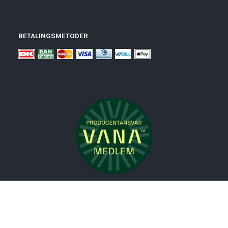
BETALINGSMETODER
Nyheder
Bolig
Småmøbler
Badeværelse