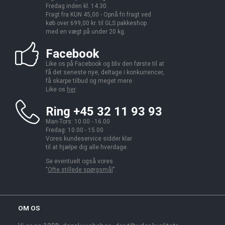
Fredag inden kl. 14.30.
Fragt fra KUN 45,00 - Opnå fri fragt ved
køb over 699,00 kr. til GLS pakkeshop
med en vægt på under 20 kg.
Facebook
Like os på Facebook og bliv den første til at
få det seneste nye, deltage i konkurrencer,
få skarpe tilbud og meget mere.
Like os
her
.
Ring +45 32 11 93 93
Man-Tors: 10.00 - 16.00
Fredag: 10.00 - 15.00
Vores kundeservice sidder klar
til at hjælpe dig alle hverdage.
Se eventuelt også vores
"
Ofte stillede spørgsmål
".
OM OS