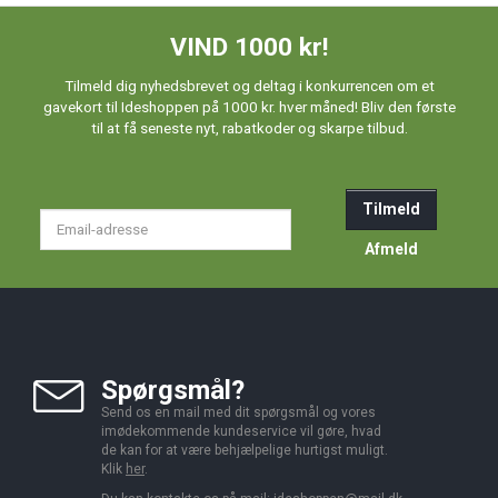
VIND 1000 kr!
Tilmeld dig nyhedsbrevet og deltag i konkurrencen om et
gavekort til Ideshoppen på 1000 kr. hver måned! Bliv den første
til at få seneste nyt, rabatkoder og skarpe tilbud.
Tilmeld
Email-
adresse
Afmeld
Spørgsmål?
Send os en mail med dit spørgsmål og vores
imødekommende kundeservice vil gøre, hvad
de kan for at være behjælpelige hurtigst muligt.
Klik
her
.