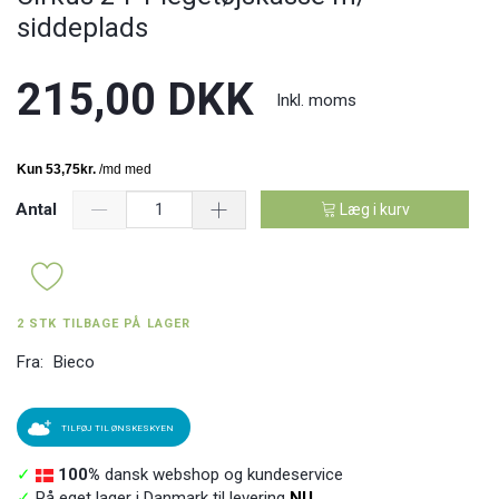
siddeplads
215,00 DKK
Inkl. moms
Antal
Læg i kurv
2 STK TILBAGE PÅ LAGER
Fra:
Bieco
TILFØJ TIL ØNSKESKYEN
✓
100%
dansk webshop og kundeservice
✓
På eget lager i Danmark til levering
NU