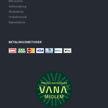
Min konto
Adressebog
Ønskeliste
Ordrehistorik
Nyhedsbrev
BETALINGSMETODER