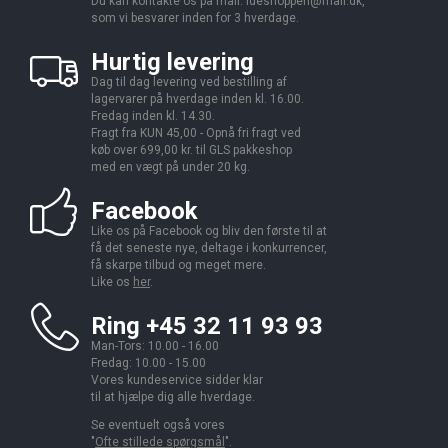
Du kan kontakte os på mail:
ideshoppen@mail.dk,
som vi besvarer inden for 3 hverdage.
Hurtig levering
Dag til dag levering ved bestilling af
lagervarer på hverdage inden kl. 16.00.
Fredag inden kl. 14.30.
Fragt fra KUN 45,00 - Opnå fri fragt ved
køb over 699,00 kr. til GLS pakkeshop
med en vægt på under 20 kg.
Facebook
Like os på Facebook og bliv den første til at
få det seneste nye, deltage i konkurrencer,
få skarpe tilbud og meget mere.
Like os
her
.
Ring +45 32 11 93 93
Man-Tors: 10.00 - 16.00
Fredag: 10.00 - 15.00
Vores kundeservice sidder klar
til at hjælpe dig alle hverdage.
Se eventuelt også vores
"
Ofte stillede spørgsmål
".