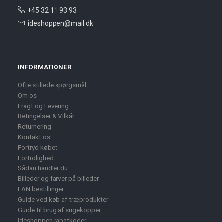
+45 32 11 93 93
ideshoppen@mail.dk
INFORMATIONER
Ofte stillede spørgsmål
Om os
Fragt og Levering
Betingelser & Vilkår
Returnering
Kontakt os
Fortryd købet
Fortrolighed
Sådan handler du
Billeder og farver på billeder
EAN bestillinger
Guide ved køb af træprodukter
Guide til brug af sugekopper
Ideshoppen rabatkoder