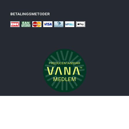
BETALINGSMETODER
Nyheder
Bolig
Småmøbler
Badeværelse
Køkken