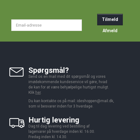
Tilmeld
Email-
adresse
Afmeld
Spørgsmål?
Send os en mail med dit spørgsmål og vores
imødekommende kundeservice vil gøre, hvad
de kan for at være behjælpelige hurtigst muligt.
Klik
her
.
Du kan kontakte os på mail:
ideshoppen@mail.dk,
som vi besvarer inden for 3 hverdage.
Hurtig levering
Dag til dag levering ved bestilling af
lagervarer på hverdage inden kl. 16.00.
Fredag inden kl. 14.30.