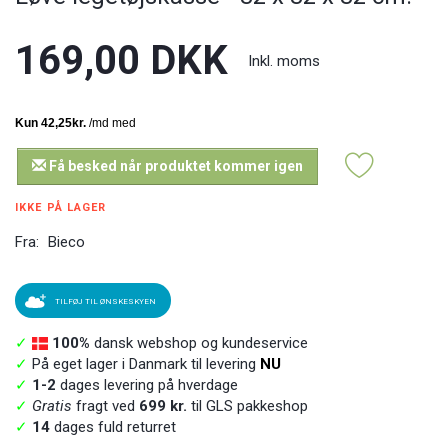
169,00 DKK
Inkl. moms
Få besked når produktet kommer igen
IKKE PÅ LAGER
Fra:
Bieco
TILFØJ TIL ØNSKESKYEN
✓
100%
dansk webshop og kundeservice
✓
På eget lager i Danmark til levering
NU
✓
1-2
dages levering på hverdage
✓
Gratis
fragt ved
699 kr.
til GLS pakkeshop
✓
14
dages fuld returret