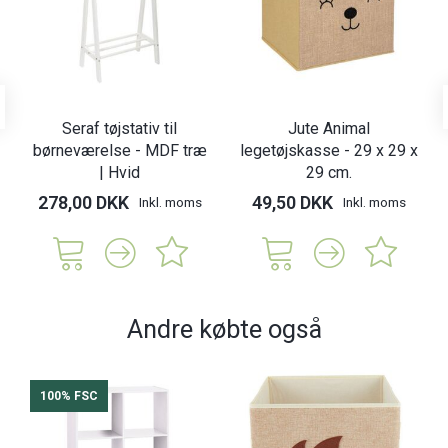
Seraf tøjstativ til
Jute Animal
børneværelse - MDF træ
legetøjskasse - 29 x 29 x
| Hvid
29 cm.
278,00 DKK
49,50 DKK
Inkl. moms
Inkl. moms
Andre købte også
100% FSC