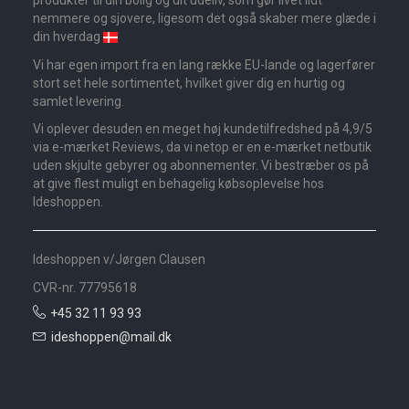
produkter til din bolig og dit udeliv, som gør livet lidt
nemmere og sjovere, ligesom det også skaber mere glæde i
din hverdag
Vi har egen import fra en lang række EU-lande og lagerfører
stort set hele sortimentet, hvilket giver dig en hurtig og
samlet levering.
Vi oplever desuden en meget høj kundetilfredshed på 4,9/5
via e-mærket Reviews, da vi netop er en e-mærket netbutik
uden skjulte gebyrer og abonnementer. Vi bestræber os på
at give flest muligt en behagelig købsoplevelse hos
Ideshoppen.
Ideshoppen v/Jørgen Clausen
CVR-nr. 77795618
+45 32 11 93 93
ideshoppen@mail.dk