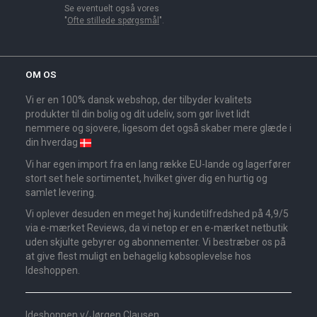
Se eventuelt også vores
"
Ofte stillede spørgsmål
".
OM OS
Vi er en 100% dansk webshop, der tilbyder kvalitets
produkter til din bolig og dit udeliv, som gør livet lidt
nemmere og sjovere, ligesom det også skaber mere glæde i
din hverdag
Vi har egen import fra en lang række EU-lande og lagerfører
stort set hele sortimentet, hvilket giver dig en hurtig og
samlet levering.
Vi oplever desuden en meget høj kundetilfredshed på 4,9/5
via e-mærket Reviews, da vi netop er en e-mærket netbutik
uden skjulte gebyrer og abonnementer. Vi bestræber os på
at give flest muligt en behagelig købsoplevelse hos
Ideshoppen.
Ideshoppen v/Jørgen Clausen