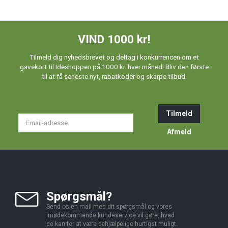
VIND 1000 kr!
Tilmeld dig nyhedsbrevet og deltag i konkurrencen om et
gavekort til Ideshoppen på 1000 kr. hver måned! Bliv den første
til at få seneste nyt, rabatkoder og skarpe tilbud.
Tilmeld
Email-
adresse
Afmeld
Spørgsmål?
Send os en mail med dit spørgsmål og vores
imødekommende kundeservice vil gøre, hvad
de kan for at være behjælpelige hurtigst muligt.