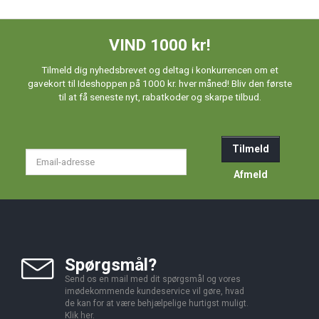
VIND 1000 kr!
Tilmeld dig nyhedsbrevet og deltag i konkurrencen om et
gavekort til Ideshoppen på 1000 kr. hver måned! Bliv den første
til at få seneste nyt, rabatkoder og skarpe tilbud.
Tilmeld
Email-
adresse
Afmeld
Spørgsmål?
Send os en mail med dit spørgsmål og vores
imødekommende kundeservice vil gøre, hvad
de kan for at være behjælpelige hurtigst muligt.
Klik
her
.