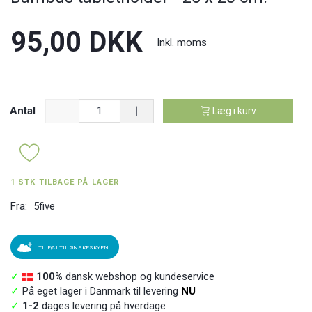
95,00 DKK
Inkl. moms
Antal
Læg i kurv
1 STK TILBAGE PÅ LAGER
Fra:
5five
TILFØJ TIL ØNSKESKYEN
✓
100%
dansk webshop og kundeservice
✓
På eget lager i Danmark til levering
NU
✓
1-2
dages levering på hverdage