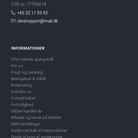
CVR-nr. 77795618
+45 32 11 93 93
ideshoppen@mail.dk
INFORMATIONER
Ofte stillede spørgsmål
Om os
Fragt og Levering
Betingelser & Vilkår
Returnering
Kontakt os
Fortryd købet
Fortrolighed
Sådan handler du
Billeder og farver på billeder
EAN bestillinger
Guide ved køb af træprodukter
Guide til brug af sugekopper