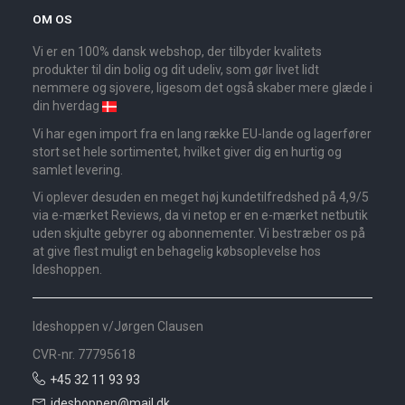
OM OS
Vi er en 100% dansk webshop, der tilbyder kvalitets
produkter til din bolig og dit udeliv, som gør livet lidt
nemmere og sjovere, ligesom det også skaber mere glæde i
din hverdag
Vi har egen import fra en lang række EU-lande og lagerfører
stort set hele sortimentet, hvilket giver dig en hurtig og
samlet levering.
Vi oplever desuden en meget høj kundetilfredshed på 4,9/5
via e-mærket Reviews, da vi netop er en e-mærket netbutik
uden skjulte gebyrer og abonnementer. Vi bestræber os på
at give flest muligt en behagelig købsoplevelse hos
Ideshoppen.
Ideshoppen v/Jørgen Clausen
CVR-nr. 77795618
+45 32 11 93 93
ideshoppen@mail.dk