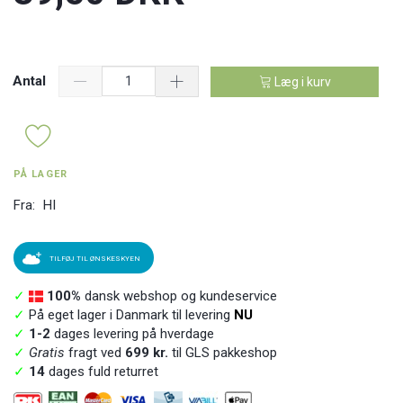
Antal
Læg i kurv
PÅ LAGER
Fra:
HI
TILFØJ TIL ØNSKESKYEN
✓
100%
dansk webshop og kundeservice
✓
På eget lager i Danmark til levering
NU
✓
1-2
dages levering på hverdage
✓
Gratis
fragt ved
699 kr.
til GLS pakkeshop
✓
14
dages fuld returret