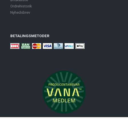
Ordrehistorik
Nyhedsbrev
BETALINGSMETODER
Nyheder
Bolig