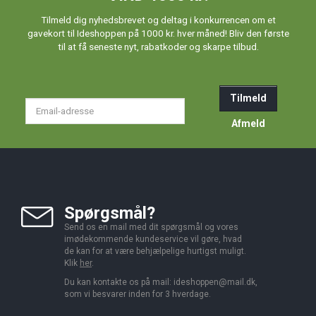
Tilmeld dig nyhedsbrevet og deltag i konkurrencen om et
gavekort til Ideshoppen på 1000 kr. hver måned! Bliv den første
til at få seneste nyt, rabatkoder og skarpe tilbud.
Tilmeld
Email-
adresse
Afmeld
Spørgsmål?
Send os en mail med dit spørgsmål og vores
imødekommende kundeservice vil gøre, hvad
de kan for at være behjælpelige hurtigst muligt.
Klik
her
.
Du kan kontakte os på mail:
ideshoppen@mail.dk,
som vi besvarer inden for 3 hverdage.