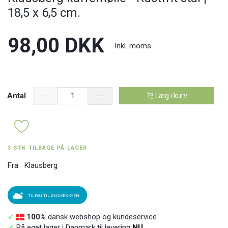
18,5 x 6,5 cm.
98,00 DKK
Inkl. moms
Antal
Læg i kurv
3 STK TILBAGE PÅ LAGER
Fra:
Klausberg
TILFØJ TIL ØNSKESKYEN
✓
100%
dansk webshop og kundeservice
✓
På eget lager i Danmark til levering
NU