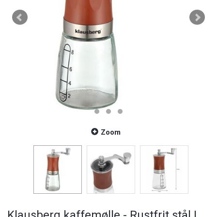
Zoom
Klausberg kaffemølle - Rustfrit stål |