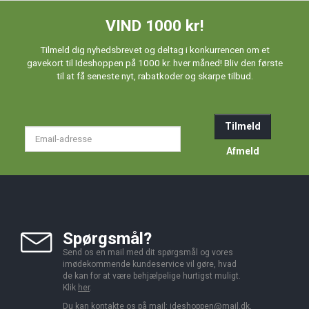
VIND 1000 kr!
Tilmeld dig nyhedsbrevet og deltag i konkurrencen om et
gavekort til Ideshoppen på 1000 kr. hver måned! Bliv den første
til at få seneste nyt, rabatkoder og skarpe tilbud.
Tilmeld
Email-
adresse
Afmeld
Spørgsmål?
Send os en mail med dit spørgsmål og vores
imødekommende kundeservice vil gøre, hvad
de kan for at være behjælpelige hurtigst muligt.
Klik
her
.
Du kan kontakte os på mail:
ideshoppen@mail.dk,