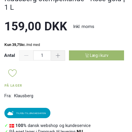
1 L
159,00 DKK
Inkl. moms
Antal
Læg i kurv
PÅ LAGER
Fra:
Klausberg
TILFØJ TIL ØNSKESKYEN
✓
100%
dansk webshop og kundeservice
✓
På eget lager i Danmark til levering
NU