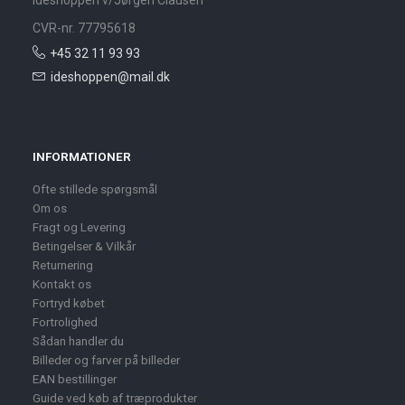
Ideshoppen v/Jørgen Clausen
CVR-nr. 77795618
+45 32 11 93 93
ideshoppen@mail.dk
INFORMATIONER
Ofte stillede spørgsmål
Om os
Fragt og Levering
Betingelser & Vilkår
Returnering
Kontakt os
Fortryd købet
Fortrolighed
Sådan handler du
Billeder og farver på billeder
EAN bestillinger
Guide ved køb af træprodukter