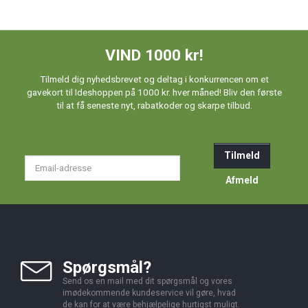
VIND 1000 kr!
Tilmeld dig nyhedsbrevet og deltag i konkurrencen om et
gavekort til Ideshoppen på 1000 kr. hver måned! Bliv den første
til at få seneste nyt, rabatkoder og skarpe tilbud.
Tilmeld
Email-
adresse
Afmeld
Spørgsmål?
Send os en mail med dit spørgsmål og vores
imødekommende kundeservice vil gøre, hvad
de kan for at være behjælpelige hurtigst muligt.